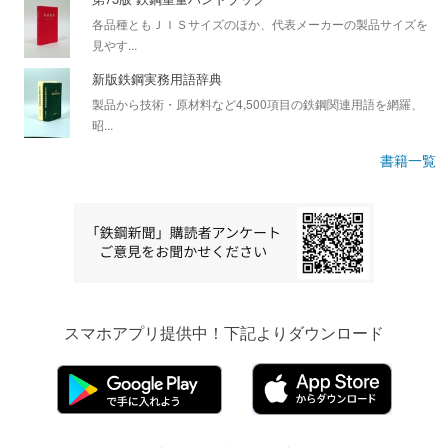
各品種ともＪＩＳサイズのほか、代表メーカーの製品サイズを
見やす...
新版鉄鋼実務用語辞典
製品から技術・原材料など4,500項目の鉄鋼関連用語を網羅、
昭...
書籍一覧
スマホアプリ提供中！下記よりダウンロード