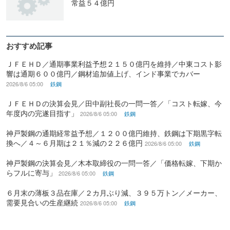
常益５４億円
おすすめ記事
ＪＦＥＨＤ／通期事業利益予想２１５０億円を維持／中東コスト影
響は通期６００億円／鋼材追加値上げ、インド事業でカバー
2026/8/6 05:00
鉄鋼
ＪＦＥＨＤの決算会見／田中副社長の一問一答／「コスト転嫁、今
年度内の完遂目指す」
2026/8/6 05:00
鉄鋼
神戸製鋼の通期経常益予想／１２００億円維持、鉄鋼は下期黒字転
換へ／４～６月期は２１％減の２２６億円
2026/8/6 05:00
鉄鋼
神戸製鋼の決算会見／木本取締役の一問一答／「価格転嫁、下期か
らフルに寄与」
2026/8/6 05:00
鉄鋼
６月末の薄板３品在庫／２カ月ぶり減、３９５万トン／メーカー、
需要見合いの生産継続
2026/8/6 05:00
鉄鋼