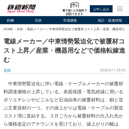
お申し込み
電子版1カ月無料で
試読できます
鉄鋼
非鉄
市場価格
統計・販価情報
HOME
非鉄
電線メーカー／中東情勢緊迫化で被覆材コスト上昇／産業・機器用など
電線メーカー／中東情勢緊迫化で被覆材コ
スト上昇／産業・機器用などで価格転嫁進
む
非鉄
2026/5/11 05:00
中東情勢緊迫化に伴い電線・ケーブルメーカーの被覆材
料調達価格が上昇している。表面保護・電気絶縁に用いる
ポリエチレンやビニルなど石油由来の被覆材料は、銅と並
ぶ主要資材の一つ。その値上がりは電線・ケーブルの製造
コスト増に直結する。３月ごろから被覆材料の仕入れ先か
ら価格改定のアナウンスを受けており、値上がりの幅は