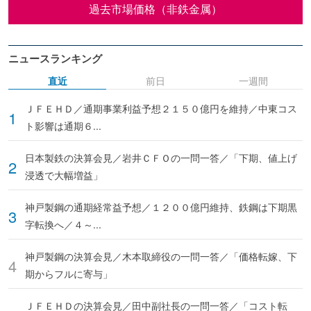
過去市場価格（非鉄金属）
ニュースランキング
直近
前日
一週間
ＪＦＥＨＤ／通期事業利益予想２１５０億円を維持／中東コス
ト影響は通期６...
日本製鉄の決算会見／岩井ＣＦＯの一問一答／「下期、値上げ
浸透で大幅増益」
神戸製鋼の通期経常益予想／１２００億円維持、鉄鋼は下期黒
字転換へ／４～...
神戸製鋼の決算会見／木本取締役の一問一答／「価格転嫁、下
期からフルに寄与」
ＪＦＥＨＤの決算会見／田中副社長の一問一答／「コスト転