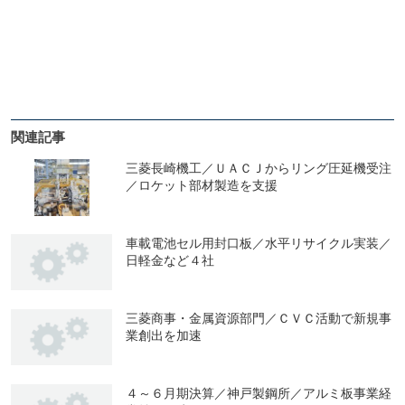
関連記事
三菱長崎機工／ＵＡＣＪからリング圧延機受注
／ロケット部材製造を支援
車載電池セル用封口板／水平リサイクル実装／
日軽金など４社
三菱商事・金属資源部門／ＣＶＣ活動で新規事
業創出を加速
４～６月期決算／神戸製鋼所／アルミ板事業経