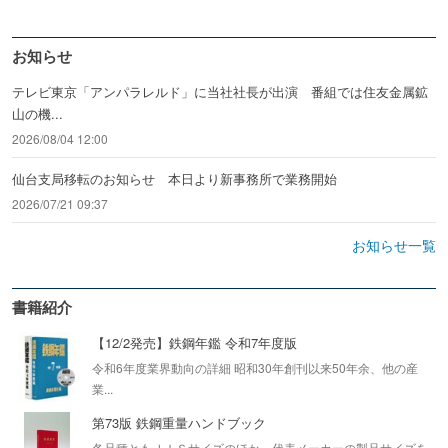
お知らせ
テレビ東京「アンパラレルド」に当社社長が出演 番組では住友金属鉱
山の機...
2026/08/04 12:00
仙台支局移転のお知らせ 本日より新事務所で業務開始
2026/07/21 09:37
お知らせ一覧
書籍紹介
【12/2発売】鉄鋼年鑑 令和7年度版
令和6年度業界動向の詳細 昭和30年創刊以来50年余、他の産
業...
第73版 鉄鋼重量ハンドブック
各品種ともＪＩＳサイズのほか、代表メーカーの製品サイズを