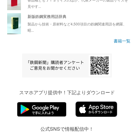
見やす...
新版鉄鋼実務用語辞典
製品から技術・原材料など4,500項目の鉄鋼関連用語を網羅、
昭...
書籍一覧
スマホアプリ提供中！下記よりダウンロード
公式SNSで情報配信中！