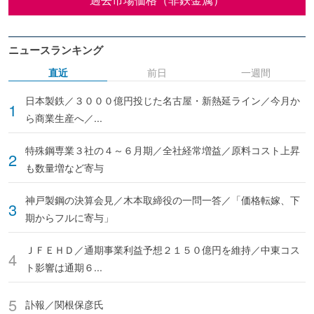
ニュースランキング
直近
前日
一週間
日本製鉄／３０００億円投じた名古屋・新熱延ライン／今月か
ら商業生産へ／...
特殊鋼専業３社の４～６月期／全社経常増益／原料コスト上昇
も数量増など寄与
神戸製鋼の決算会見／木本取締役の一問一答／「価格転嫁、下
期からフルに寄与」
ＪＦＥＨＤ／通期事業利益予想２１５０億円を維持／中東コス
ト影響は通期６...
訃報／関根保彦氏