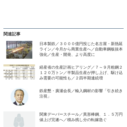
関連記事
日本製鉄／３０００億円投じた名古屋・新熱延
ライン／今月から商業生産へ／自動車鋼板抜本
強化／生産・開発、より高度に
経産省の生産計画ヒアリング／７～９月粗鋼２
１２０万トン／半製品生産が押し上げ、駆け込
み需要の可能性も／２四半期連続増
鉄産懇・廣瀬会長／輸入鋼材の影響「引き続き
注視」
関東デーバースチール／異形棒鋼、１．５万円
値上げ完遂へ／積み残し分の転嫁急ぐ