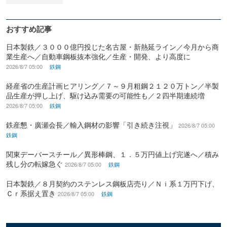
おすすめ記事
日本製鉄／３０００億円投じた名古屋・新熱延ライン／今月から商
業生産へ／自動車鋼板抜本強化／生産・開発、より高度に
2026/8/7 05:00
鉄鋼
経産省の生産計画ヒアリング／７～９月粗鋼２１２０万トン／半製
品生産が押し上げ、駆け込み需要の可能性も／２四半期連続増
2026/8/7 05:00
鉄鋼
鉄産懇・廣瀬会長／輸入鋼材の影響「引き続き注視」
2026/8/7 05:00
鉄鋼
関東デーバースチール／異形棒鋼、１．５万円値上げ完遂へ／積み
残し分の転嫁急ぐ
2026/8/7 05:00
鉄鋼
日本製鉄／８月契約のステンレス鋼板店売り／Ｎｉ系１万円下げ、
Ｃｒ系据え置き
2026/8/7 05:00
鉄鋼