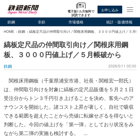
お申し込み
電子版1カ月無料で
試読できます
鉄鋼
非鉄
市場価格
統計・販価情報
HOME
鉄鋼
縞板定尺品の仲間取引向け／関根床用鋼板、３０００円値上げ／５月帳
縞板定尺品の仲間取引向け／関根床用鋼
板、３０００円値上げ／５月帳破から
鉄鋼
2026/5/11 05:00
関根床用鋼板（千葉県浦安市港、社長・関根宏一郎氏）
は、仲間取引向けを対象に縞板の定尺品販価を５月２１日
受注分からトン３千円引き上げることを決め、客先へのア
ナウンスを開始した。諸コスト上昇が著しく、自社で吸収
できる範囲を超えたことから売値に転嫁せざるを得ないと
判断した。今回の値上げを「第一弾」としており状況をみ
ながら第二弾の実施も検討する。 ...