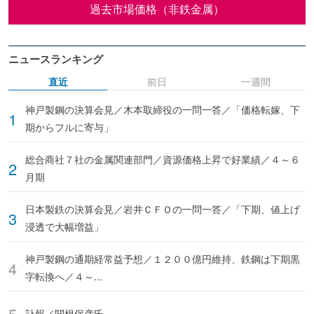
過去市場価格（非鉄金属）
ニュースランキング
直近
前日
一週間
神戸製鋼の決算会見／木本取締役の一問一答／「価格転嫁、下
期からフルに寄与」
総合商社７社の金属関連部門／資源価格上昇で好業績／４～６
月期
日本製鉄の決算会見／岩井ＣＦＯの一問一答／「下期、値上げ
浸透で大幅増益」
神戸製鋼の通期経常益予想／１２００億円維持、鉄鋼は下期黒
字転換へ／４～...
訃報／関根保彦氏