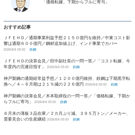
「価格転嫁、下期からフルに寄与」
おすすめ記事
ＪＦＥＨＤ／通期事業利益予想２１５０億円を維持／中東コスト影
響は通期６００億円／鋼材追加値上げ、インド事業でカバー
2026/8/6 05:00
鉄鋼
ＪＦＥＨＤの決算会見／田中副社長の一問一答／「コスト転嫁、今
年度内の完遂目指す」
2026/8/6 05:00
鉄鋼
神戸製鋼の通期経常益予想／１２００億円維持、鉄鋼は下期黒字転
換へ／４～６月期は２１％減の２２６億円
2026/8/6 05:00
鉄鋼
神戸製鋼の決算会見／木本取締役の一問一答／「価格転嫁、下期か
らフルに寄与」
2026/8/6 05:00
鉄鋼
６月末の薄板３品在庫／２カ月ぶり減、３９５万トン／メーカー、
需要見合いの生産継続
2026/8/6 05:00
鉄鋼