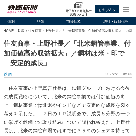
お申し込み
電子版1カ月無料で
試読できます
鉄鋼
非鉄
市場価格
統計・販価情報
HOME
鉄鋼
住友商事・上野社長／「北米鋼管事業、付加価値高め収益拡大」／鋼材
住友商事・上野社長／「北米鋼管事業、付
加価値高め収益拡大」／鋼材は米・印で
「安定的成長」
鉄鋼
2026/5/11 05:00
住友商事の上野真吾社長は、鉄鋼グループにおける今後
の成長戦略について、北米の鋼管事業では付加価値の向
上、鋼材事業では北米やインドなどで安定的な成長を図る
考えを示した。 ７日のＩＲ説明会で、成長８分野の一つ
に挙げる鉄鋼での取り組みについて問われ答えた。上野社
長は、北米の鋼管市場ではすでに３５％のシェアを持って