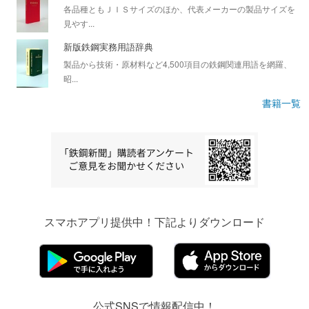
各品種ともＪＩＳサイズのほか、代表メーカーの製品サイズを
見やす...
新版鉄鋼実務用語辞典
製品から技術・原材料など4,500項目の鉄鋼関連用語を網羅、
昭...
書籍一覧
スマホアプリ提供中！下記よりダウンロード
公式SNSで情報配信中！