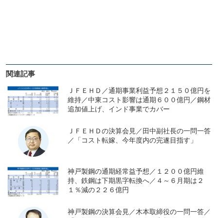
関連記事
ＪＦＥＨＤ／通期事業利益予想２１５０億円を
維持／中東コスト影響は通期６００億円／鋼材
追加値上げ、インド事業でカバー
ＪＦＥＨＤの決算会見／田中副社長の一問一答
／「コスト転嫁、今年度内の完遂目指す」
神戸製鋼の通期経常益予想／１２００億円維
持、鉄鋼は下期黒字転換へ／４～６月期は２
１％減の２２６億円
神戸製鋼の決算会見／木本取締役の一問一答／