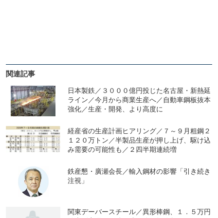
関連記事
日本製鉄／３０００億円投じた名古屋・新熱延
ライン／今月から商業生産へ／自動車鋼板抜本
強化／生産・開発、より高度に
経産省の生産計画ヒアリング／７～９月粗鋼２
１２０万トン／半製品生産が押し上げ、駆け込
み需要の可能性も／２四半期連続増
鉄産懇・廣瀬会長／輸入鋼材の影響「引き続き
注視」
関東デーバースチール／異形棒鋼、１．５万円