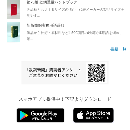
第73版 鉄鋼重量ハンドブック
各品種ともＪＩＳサイズのほか、代表メーカーの製品サイズを
見やす...
新版鉄鋼実務用語辞典
製品から技術・原材料など4,500項目の鉄鋼関連用語を網羅、
昭...
書籍一覧
スマホアプリ提供中！下記よりダウンロード