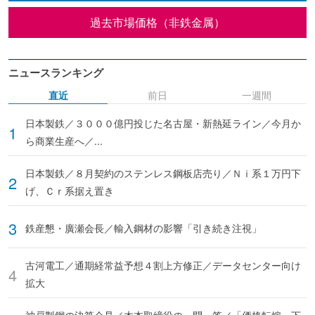
過去市場価格（非鉄金属）
ニュースランキング
直近
前日
一週間
日本製鉄／３０００億円投じた名古屋・新熱延ライン／今月か
ら商業生産へ／...
日本製鉄／８月契約のステンレス鋼板店売り／Ｎｉ系１万円下
げ、Ｃｒ系据え置き
鉄産懇・廣瀬会長／輸入鋼材の影響「引き続き注視」
古河電工／通期経常益予想４割上方修正／データセンター向け
拡大