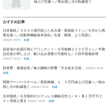
値上げ完遂へ／積み残し分の転嫁急ぐ
おすすめ記事
日本製鉄／３０００億円投じた名古屋・新熱延ライン／今月から商
業生産へ／自動車鋼板抜本強化／生産・開発、より高度に
2026/8/7 05:00
鉄鋼
経産省の生産計画ヒアリング／７～９月粗鋼２１２０万トン／半製
品生産が押し上げ、駆け込み需要の可能性も／２四半期連続増
2026/8/7 05:00
鉄鋼
鉄産懇・廣瀬会長／輸入鋼材の影響「引き続き注視」
2026/8/7 05:00
鉄鋼
関東デーバースチール／異形棒鋼、１．５万円値上げ完遂へ／積み
残し分の転嫁急ぐ
2026/8/7 05:00
鉄鋼
日本製鉄／８月契約のステンレス鋼板店売り／Ｎｉ系１万円下げ、
Ｃｒ系据え置き
2026/8/7 05:00
鉄鋼