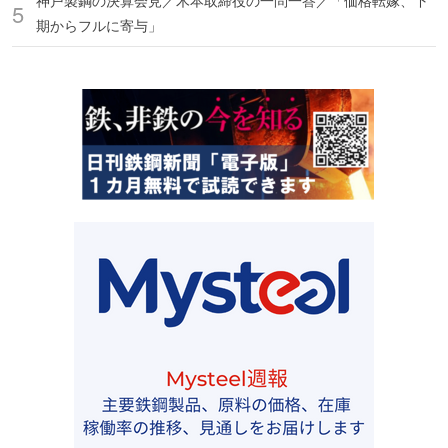
神戸製鋼の決算会見／木本取締役の一問一答／「価格転嫁、下
期からフルに寄与」