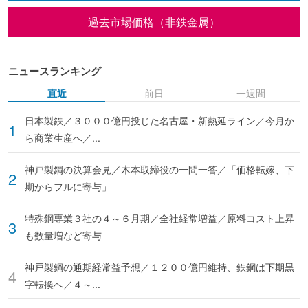
過去市場価格（非鉄金属）
ニュースランキング
直近
前日
一週間
日本製鉄／３０００億円投じた名古屋・新熱延ライン／今月か
ら商業生産へ／...
神戸製鋼の決算会見／木本取締役の一問一答／「価格転嫁、下
期からフルに寄与」
特殊鋼専業３社の４～６月期／全社経常増益／原料コスト上昇
も数量増など寄与
神戸製鋼の通期経常益予想／１２００億円維持、鉄鋼は下期黒
字転換へ／４～...