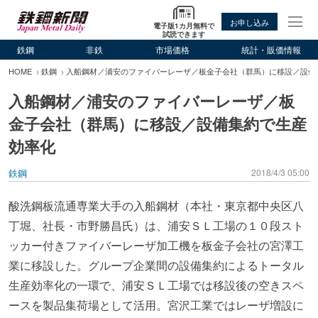
お申し込み
電子版1カ月無料で
試読できます
鉄鋼
非鉄
市場価格
統計・販価情報
HOME
鉄鋼
入船鋼材／浦安のファイバーレーザ／板金子会社（群馬）に移設／設備
入船鋼材／浦安のファイバーレーザ／板
金子会社（群馬）に移設／設備集約で生産
効率化
鉄鋼
2018/4/3 05:00
酸洗鋼板流通専業大手の入船鋼材（本社・東京都中央区八
丁堀、社長・市野勝昌氏）は、浦安ＳＬ工場の１０段スト
ッカー付きファイバーレーザ加工機を板金子会社の宮澤工
業に移設した。グループ企業間の設備集約によるトータル
生産効率化の一環で、浦安ＳＬ工場では移設後の空きスペ
ースを製品集荷場として活用。宮沢工業ではレーザ増設に