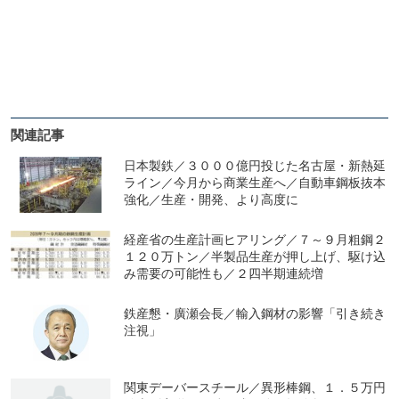
関連記事
日本製鉄／３０００億円投じた名古屋・新熱延
ライン／今月から商業生産へ／自動車鋼板抜本
強化／生産・開発、より高度に
経産省の生産計画ヒアリング／７～９月粗鋼２
１２０万トン／半製品生産が押し上げ、駆け込
み需要の可能性も／２四半期連続増
鉄産懇・廣瀬会長／輸入鋼材の影響「引き続き
注視」
関東デーバースチール／異形棒鋼、１．５万円