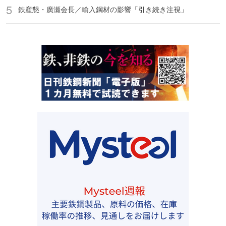
鉄産懇・廣瀬会長／輸入鋼材の影響「引き続き注視」