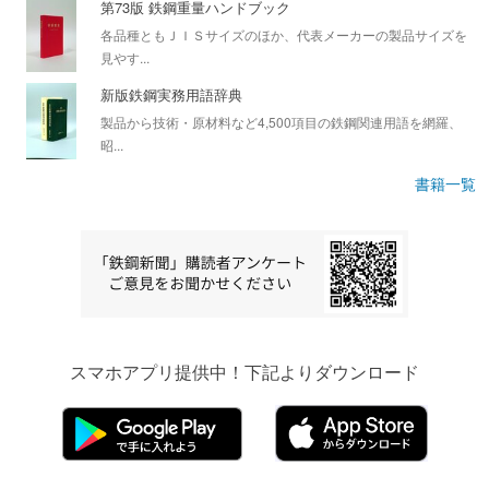
第73版 鉄鋼重量ハンドブック
各品種ともＪＩＳサイズのほか、代表メーカーの製品サイズを
見やす...
新版鉄鋼実務用語辞典
製品から技術・原材料など4,500項目の鉄鋼関連用語を網羅、
昭...
書籍一覧
スマホアプリ提供中！下記よりダウンロード