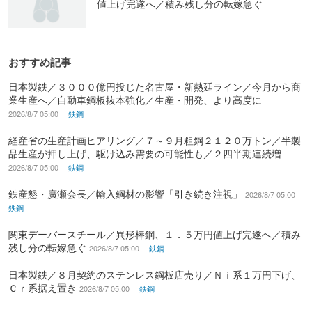
値上げ完遂へ／積み残し分の転嫁急ぐ
おすすめ記事
日本製鉄／３０００億円投じた名古屋・新熱延ライン／今月から商
業生産へ／自動車鋼板抜本強化／生産・開発、より高度に
2026/8/7 05:00
鉄鋼
経産省の生産計画ヒアリング／７～９月粗鋼２１２０万トン／半製
品生産が押し上げ、駆け込み需要の可能性も／２四半期連続増
2026/8/7 05:00
鉄鋼
鉄産懇・廣瀬会長／輸入鋼材の影響「引き続き注視」
2026/8/7 05:00
鉄鋼
関東デーバースチール／異形棒鋼、１．５万円値上げ完遂へ／積み
残し分の転嫁急ぐ
2026/8/7 05:00
鉄鋼
日本製鉄／８月契約のステンレス鋼板店売り／Ｎｉ系１万円下げ、
Ｃｒ系据え置き
2026/8/7 05:00
鉄鋼