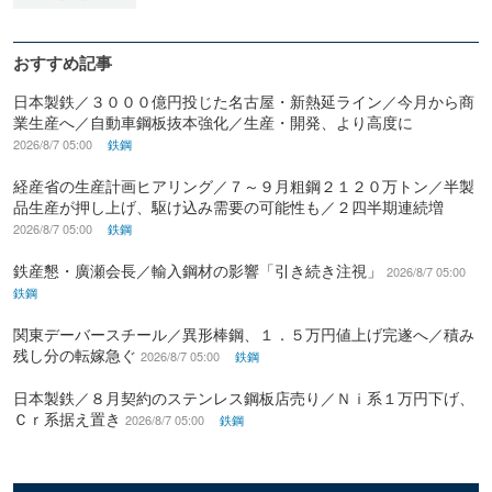
おすすめ記事
日本製鉄／３０００億円投じた名古屋・新熱延ライン／今月から商
業生産へ／自動車鋼板抜本強化／生産・開発、より高度に
2026/8/7 05:00
鉄鋼
経産省の生産計画ヒアリング／７～９月粗鋼２１２０万トン／半製
品生産が押し上げ、駆け込み需要の可能性も／２四半期連続増
2026/8/7 05:00
鉄鋼
鉄産懇・廣瀬会長／輸入鋼材の影響「引き続き注視」
2026/8/7 05:00
鉄鋼
関東デーバースチール／異形棒鋼、１．５万円値上げ完遂へ／積み
残し分の転嫁急ぐ
2026/8/7 05:00
鉄鋼
日本製鉄／８月契約のステンレス鋼板店売り／Ｎｉ系１万円下げ、
Ｃｒ系据え置き
2026/8/7 05:00
鉄鋼