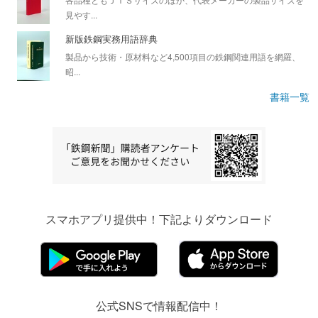
見やす...
新版鉄鋼実務用語辞典
製品から技術・原材料など4,500項目の鉄鋼関連用語を網羅、
昭...
書籍一覧
スマホアプリ提供中！下記よりダウンロード
公式SNSで情報配信中！