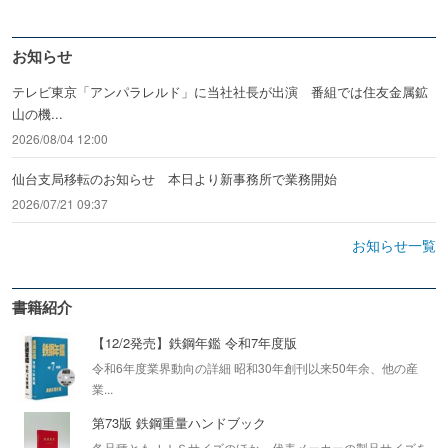
お知らせ
テレビ東京「アンパラレルド」に当社社長が出演 番組では住友金属鉱
山の機...
2026/08/04 12:00
仙台支局移転のお知らせ 本日より新事務所で業務開始
2026/07/21 09:37
お知らせ一覧
書籍紹介
【12/2発売】鉄鋼年鑑 令和7年度版
令和6年度業界動向の詳細 昭和30年創刊以来50年余、他の産
業...
第73版 鉄鋼重量ハンドブック
各品種ともＪＩＳサイズのほか、代表メーカーの製品サイズを