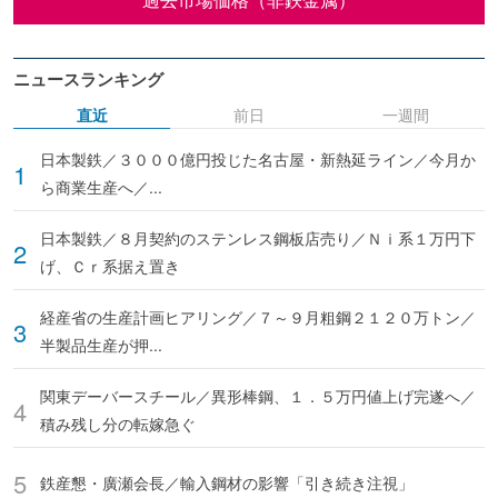
ニュースランキング
直近
前日
一週間
日本製鉄／３０００億円投じた名古屋・新熱延ライン／今月か
ら商業生産へ／...
日本製鉄／８月契約のステンレス鋼板店売り／Ｎｉ系１万円下
げ、Ｃｒ系据え置き
経産省の生産計画ヒアリング／７～９月粗鋼２１２０万トン／
半製品生産が押...
関東デーバースチール／異形棒鋼、１．５万円値上げ完遂へ／
積み残し分の転嫁急ぐ
鉄産懇・廣瀬会長／輸入鋼材の影響「引き続き注視」