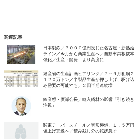
関連記事
日本製鉄／３０００億円投じた名古屋・新熱延
ライン／今月から商業生産へ／自動車鋼板抜本
強化／生産・開発、より高度に
経産省の生産計画ヒアリング／７～９月粗鋼２
１２０万トン／半製品生産が押し上げ、駆け込
み需要の可能性も／２四半期連続増
鉄産懇・廣瀬会長／輸入鋼材の影響「引き続き
注視」
関東デーバースチール／異形棒鋼、１．５万円
値上げ完遂へ／積み残し分の転嫁急ぐ