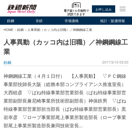
お申し込み
電子版1カ月無料で
試読できます
鉄鋼
非鉄
市場価格
統計・販価情報
HOME
鉄鋼
人事異動（カッコ内は旧職）／神鋼鋼線工業
人事異動（カッコ内は旧職）／神鋼鋼線工
業
鉄鋼
2017/3/10 05:00
神鋼鋼線工業（４月１日付） 【人事異動】 ▽ＰＣ鋼線
事業部技師長大阪（総務本部コンプライアンス推進室長）
大西睦彦 ▽ばね特線事業部営業部長（ばね特線事業部営
業部副部長兼尼崎事業所技術部副部長）神保鉄男 ▽ばね
特線事業部営業部担当部長（ばね特線事業部営業部長）黒
岩幸彦 ▽ロープ事業部尾上事業所製造部長（ロープ事業
部尾上事業所製造部長兼同技術室長...