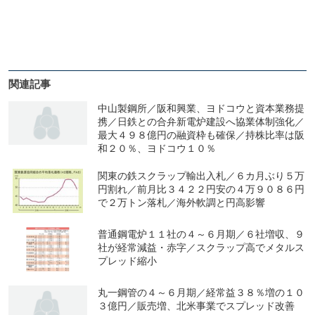
関連記事
中山製鋼所／阪和興業、ヨドコウと資本業務提
携／日鉄との合弁新電炉建設へ協業体制強化／
最大４９８億円の融資枠も確保／持株比率は阪
和２０％、ヨドコウ１０％
関東の鉄スクラップ輸出入札／６カ月ぶり５万
円割れ／前月比３４２２円安の４万９０８６円
で２万トン落札／海外軟調と円高影響
普通鋼電炉１１社の４～６月期／６社増収、９
社が経常減益・赤字／スクラップ高でメタルス
プレッド縮小
丸一鋼管の４～６月期／経常益３８％増の１０
３億円／販売増、北米事業でスプレッド改善