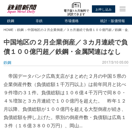
お申し込み
電子版1カ月無料で
試読できます
鉄鋼
非鉄
市場価格
統計・販価情報
HOME
鉄鋼
中国地区の２月企業倒産／３カ月連続で負債１００億円超／鉄鋼・金属
中国地区の２月企業倒産／３カ月連続で負
債１００億円超／鉄鋼・金属関連はなし
鉄鋼
2017/3/10 05:00
帝国データバンク広島支店がまとめた２月の中国５県の
企業倒産件数（負債総額１千万円以上）は前年同月と比べ
９件増の３１件。負債総額は１０６億４千万円で同８０・
４％増加と３カ月連続で１００億円を超えた。 昨年１２
月以降、負債総額が１００億円を超える大型倒産が続き、
負債総額を押し上げた。県別の倒産件数・負債額は広島１
３件（１６億３８００万円）、岡山...