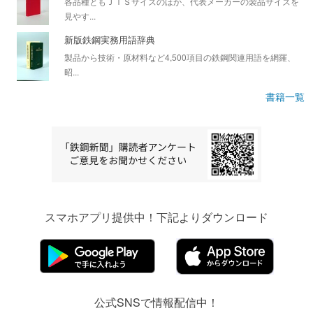
各品種ともＪＩＳサイズのほか、代表メーカーの製品サイズを
見やす...
新版鉄鋼実務用語辞典
製品から技術・原材料など4,500項目の鉄鋼関連用語を網羅、
昭...
書籍一覧
スマホアプリ提供中！下記よりダウンロード
公式SNSで情報配信中！