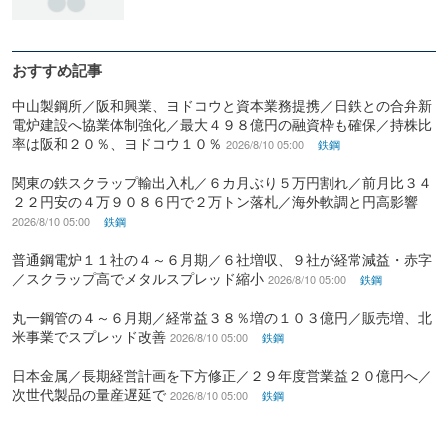
おすすめ記事
中山製鋼所／阪和興業、ヨドコウと資本業務提携／日鉄との合弁新
電炉建設へ協業体制強化／最大４９８億円の融資枠も確保／持株比
率は阪和２０％、ヨドコウ１０％
2026/8/10 05:00
鉄鋼
関東の鉄スクラップ輸出入札／６カ月ぶり５万円割れ／前月比３４
２２円安の４万９０８６円で２万トン落札／海外軟調と円高影響
2026/8/10 05:00
鉄鋼
普通鋼電炉１１社の４～６月期／６社増収、９社が経常減益・赤字
／スクラップ高でメタルスプレッド縮小
2026/8/10 05:00
鉄鋼
丸一鋼管の４～６月期／経常益３８％増の１０３億円／販売増、北
米事業でスプレッド改善
2026/8/10 05:00
鉄鋼
日本金属／長期経営計画を下方修正／２９年度営業益２０億円へ／
次世代製品の量産遅延で
2026/8/10 05:00
鉄鋼