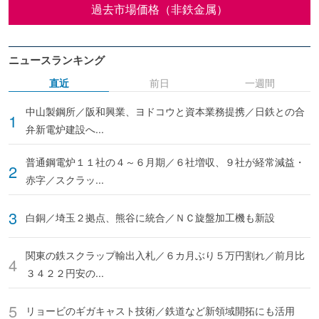
過去市場価格（非鉄金属）
ニュースランキング
直近
前日
一週間
中山製鋼所／阪和興業、ヨドコウと資本業務提携／日鉄との合
弁新電炉建設へ...
普通鋼電炉１１社の４～６月期／６社増収、９社が経常減益・
赤字／スクラッ...
白銅／埼玉２拠点、熊谷に統合／ＮＣ旋盤加工機も新設
関東の鉄スクラップ輸出入札／６カ月ぶり５万円割れ／前月比
３４２２円安の...
リョービのギガキャスト技術／鉄道など新領域開拓にも活用