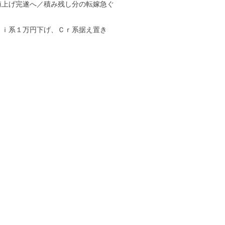
値上げ完遂へ／積み残し分の転嫁急ぐ
Ｎｉ系１万円下げ、Ｃｒ系据え置き