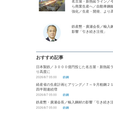
名古屋・新熱延ライン／
ら商業生産へ／自動車鋼
強化／生産・開発、より
鉄産懇・廣瀬会長／輸入
影響「引き続き注視」
おすすめ記事
日本製鉄／３０００億円投じた名古屋・新熱延
り高度に
2026/8/7 05:00
鉄鋼
経産省の生産計画ヒアリング／７～９月粗鋼２
四半期連続増
2026/8/7 05:00
鉄鋼
鉄産懇・廣瀬会長／輸入鋼材の影響「引き続き
2026/8/7 05:00
鉄鋼