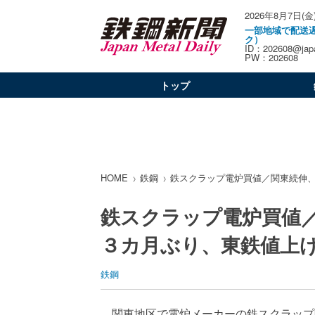
2026年8月7日(金
一部地域で配送
ク）
ID：202608@japa
PW：202608
トップ
HOME
鉄鋼
鉄スクラップ電炉買値／関東続伸
鉄スクラップ電炉買値
３カ月ぶり、東鉄値上
鉄鋼
関東地区で電炉メーカーの鉄スクラップ