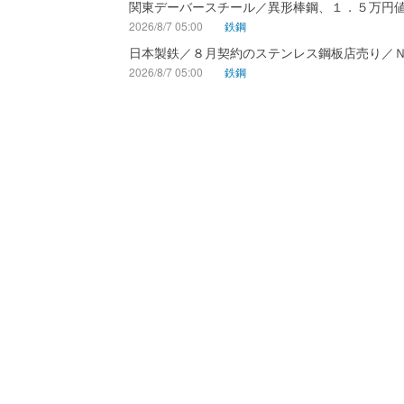
関東デーバースチール／異形棒鋼、１．５万円
2026/8/7 05:00
鉄鋼
日本製鉄／８月契約のステンレス鋼板店売り／
2026/8/7 05:00
鉄鋼