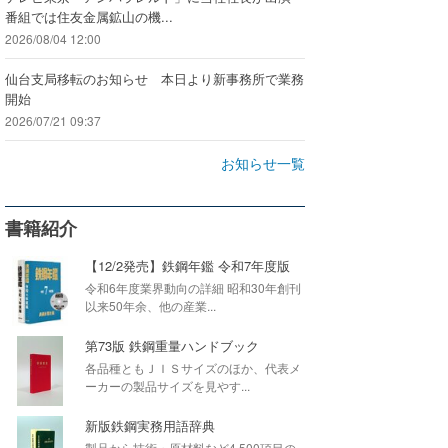
番組では住友金属鉱山の機...
2026/08/04 12:00
仙台支局移転のお知らせ 本日より新事務所で業務
開始
2026/07/21 09:37
お知らせ一覧
書籍紹介
【12/2発売】鉄鋼年鑑 令和7年度版
令和6年度業界動向の詳細 昭和30年創刊
以来50年余、他の産業...
第73版 鉄鋼重量ハンドブック
各品種ともＪＩＳサイズのほか、代表メ
ーカーの製品サイズを見やす...
新版鉄鋼実務用語辞典
製品から技術・原材料など4,500項目の