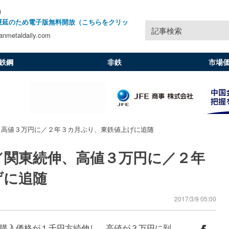
)
遅延のため電子版無料開放（こちらをクリッ
記事検索
nmetaldaily.com
鉄鋼
非鉄
市場
、高値３万円に／２年３カ月ぶり、東鉄値上げに追随
／関東続伸、高値３万円に／２年
げに追随
2017/3/9 05:00
購入価格が１千円方続伸し、高値が３万円に到