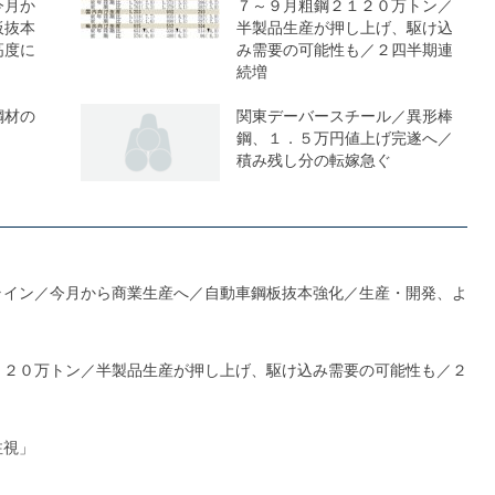
今月か
７～９月粗鋼２１２０万トン／
板抜本
半製品生産が押し上げ、駆け込
高度に
み需要の可能性も／２四半期連
続増
鋼材の
関東デーバースチール／異形棒
鋼、１．５万円値上げ完遂へ／
積み残し分の転嫁急ぐ
ライン／今月から商業生産へ／自動車鋼板抜本強化／生産・開発、よ
１２０万トン／半製品生産が押し上げ、駆け込み需要の可能性も／２
注視」