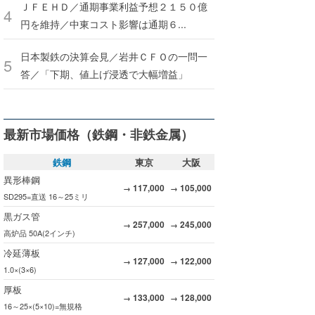
ＪＦＥＨＤ／通期事業利益予想２１５０億
円を維持／中東コスト影響は通期６...
日本製鉄の決算会見／岩井ＣＦＯの一問一
答／「下期、値上げ浸透で大幅増益」
最新市場価格（鉄鋼・非鉄金属）
鉄鋼
東京
大阪
異形棒鋼
117,000
105,000
→
→
SD295=直送 16～25ミリ
黒ガス管
257,000
245,000
→
→
高炉品 50A(2インチ)
冷延薄板
127,000
122,000
→
→
1.0×(3×6)
厚板
133,000
128,000
→
→
16～25×(5×10)=無規格