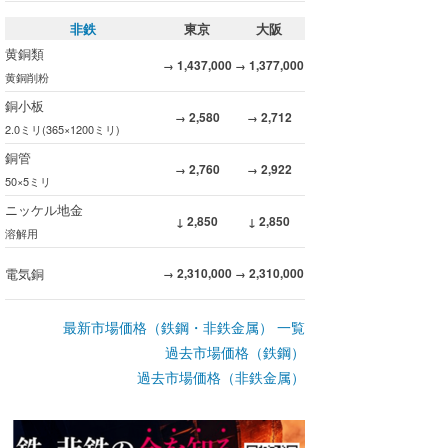
非鉄
東京
大阪
黄銅類
1,437,000
1,377,000
→
→
黄銅削粉
銅小板
2,580
2,712
→
→
2.0ミリ(365×1200ミリ)
銅管
2,760
2,922
→
→
50×5ミリ
ニッケル地金
2,850
2,850
↓
↓
溶解用
電気銅
2,310,000
2,310,000
→
→
最新市場価格（鉄鋼・非鉄金属） 一覧
過去市場価格（鉄鋼）
過去市場価格（非鉄金属）