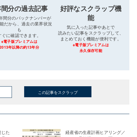
年間分の過去記事
好評なスクラップ機
能
3年間分のバックナンバーが
能だから、過去の業界状況
気に入った記事やあとで
も
読みたい記事をスクラップして、
すぐに確認できます。
まとめておく機能が便利です。
※電子版プレミアムは
※電子版プレミアムは
2013年以降の約13年分
永久保存可能
この記事をスクラップ
投じた
経産省の生産計画ヒアリング／