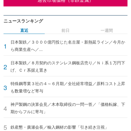
ニュースランキング
直近
前日
一週間
日本製鉄／３０００億円投じた名古屋・新熱延ライン／今月か
ら商業生産へ／...
日本製鉄／８月契約のステンレス鋼板店売り／Ｎｉ系１万円下
げ、Ｃｒ系据え置き
特殊鋼専業３社の４～６月期／全社経常増益／原料コスト上昇
も数量増など寄与
神戸製鋼の決算会見／木本取締役の一問一答／「価格転嫁、下
期からフルに寄与」
鉄産懇・廣瀬会長／輸入鋼材の影響「引き続き注視」