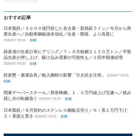
おすすめ記事
日本製鉄／３０００億円投じた名古屋・新熱延ライン／今月から商
業生産へ／自動車鋼板抜本強化／生産・開発、より高度に
2026/8/7 05:00
鉄鋼
経産省の生産計画ヒアリング／７～９月粗鋼２１２０万トン／半製
品生産が押し上げ、駆け込み需要の可能性も／２四半期連続増
2026/8/7 05:00
鉄鋼
鉄産懇・廣瀬会長／輸入鋼材の影響「引き続き注視」
2026/8/7 05:00
鉄鋼
関東デーバースチール／異形棒鋼、１．５万円値上げ完遂へ／積み
残し分の転嫁急ぐ
2026/8/7 05:00
鉄鋼
日本製鉄／８月契約のステンレス鋼板店売り／Ｎｉ系１万円下げ、
Ｃｒ系据え置き
2026/8/7 05:00
鉄鋼