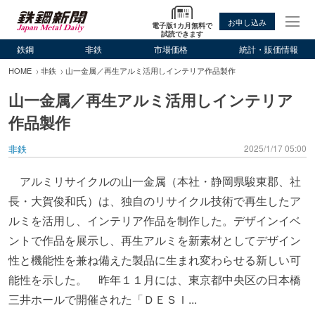
お申し込み
電子版1カ月無料で
試読できます
鉄鋼
非鉄
市場価格
統計・販価情報
HOME
非鉄
山一金属／再生アルミ活用しインテリア作品製作
山一金属／再生アルミ活用しインテリア
作品製作
非鉄
2025/1/17 05:00
アルミリサイクルの山一金属（本社・静岡県駿東郡、社
長・大賀俊和氏）は、独自のリサイクル技術で再生したア
ルミを活用し、インテリア作品を制作した。デザインイベ
ントで作品を展示し、再生アルミを新素材としてデザイン
性と機能性を兼ね備えた製品に生まれ変わらせる新しい可
能性を示した。 昨年１１月には、東京都中央区の日本橋
三井ホールで開催された「ＤＥＳＩ...