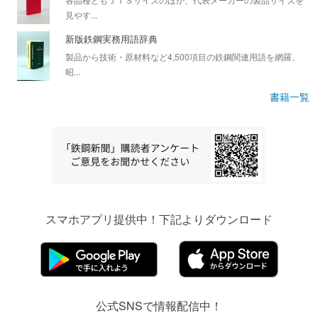
見やす...
新版鉄鋼実務用語辞典
製品から技術・原材料など4,500項目の鉄鋼関連用語を網羅、
昭...
書籍一覧
スマホアプリ提供中！下記よりダウンロード
公式SNSで情報配信中！