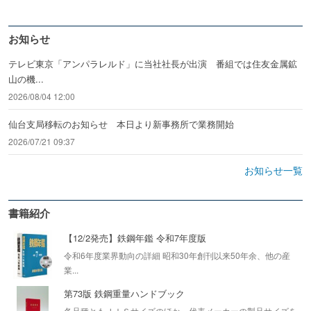
お知らせ
テレビ東京「アンパラレルド」に当社社長が出演 番組では住友金属鉱
山の機...
2026/08/04 12:00
仙台支局移転のお知らせ 本日より新事務所で業務開始
2026/07/21 09:37
お知らせ一覧
書籍紹介
【12/2発売】鉄鋼年鑑 令和7年度版
令和6年度業界動向の詳細 昭和30年創刊以来50年余、他の産
業...
第73版 鉄鋼重量ハンドブック
各品種ともＪＩＳサイズのほか、代表メーカーの製品サイズを