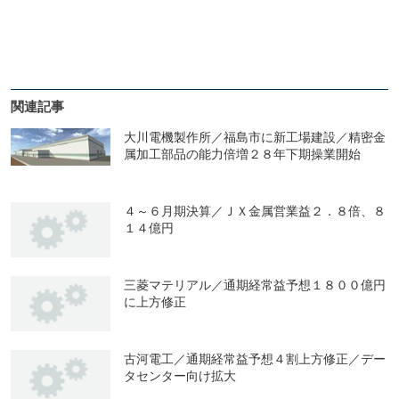
関連記事
大川電機製作所／福島市に新工場建設／精密金
属加工部品の能力倍増２８年下期操業開始
４～６月期決算／ＪＸ金属営業益２．８倍、８
１４億円
三菱マテリアル／通期経常益予想１８００億円
に上方修正
古河電工／通期経常益予想４割上方修正／デー
タセンター向け拡大