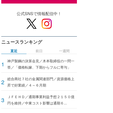
公式SNSで情報配信中！
ニュースランキング
直近
前日
一週間
神戸製鋼の決算会見／木本取締役の一問一
答／「価格転嫁、下期からフルに寄与」
総合商社７社の金属関連部門／資源価格上
昇で好業績／４～６月期
ＪＦＥＨＤ／通期事業利益予想２１５０億
円を維持／中東コスト影響は通期６...