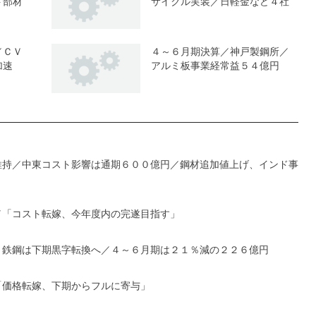
ト部材
サイクル実装／日軽金など４社
／ＣＶ
４～６月期決算／神戸製鋼所／
加速
アルミ板事業経常益５４億円
維持／中東コスト影響は通期６００億円／鋼材追加値上げ、インド事
／「コスト転嫁、今年度内の完遂目指す」
、鉄鋼は下期黒字転換へ／４～６月期は２１％減の２２６億円
「価格転嫁、下期からフルに寄与」