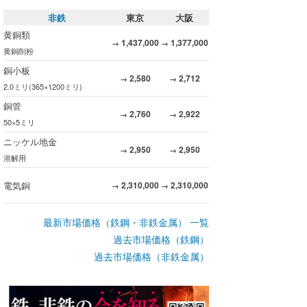
非鉄
東京
大阪
黄銅類
1,437,000
1,377,000
→
→
黄銅削粉
銅小板
2,580
2,712
→
→
2.0ミリ(365×1200ミリ)
銅管
2,760
2,922
→
→
50×5ミリ
ニッケル地金
2,950
2,950
→
→
溶解用
電気銅
2,310,000
2,310,000
→
→
最新市場価格（鉄鋼・非鉄金属） 一覧
過去市場価格（鉄鋼）
過去市場価格（非鉄金属）