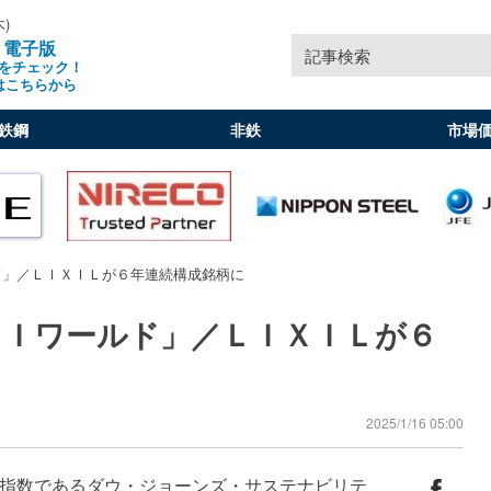
木)
」電子版
記事検索
をチェック！
はこちらから
鉄鋼
非鉄
市場
ド」／ＬＩＸＩＬが６年連続構成銘柄に
ＳＩワールド」／ＬＩＸＩＬが６
2025/1/16 05:00
指数であるダウ・ジョーンズ・サステナビリテ