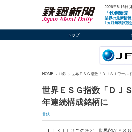
2026年8月6日(
「鉄鋼新聞
業界の最新情報
1ヵ月無料試読
トップ
HOME
非鉄
世界ＥＳＧ指数「ＤＪＳＩワール
世界ＥＳＧ指数「ＤＪ
年連続構成銘柄に
非鉄
ＬＩＸＩＬはこのほど、世界的なＥＳＧ