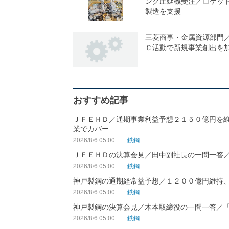
ング圧延機受注／ロケッ
製造を支援
三菱商事・金属資源部門
Ｃ活動で新規事業創出を
おすすめ記事
ＪＦＥＨＤ／通期事業利益予想２１５０億円を
業でカバー
2026/8/6 05:00
鉄鋼
ＪＦＥＨＤの決算会見／田中副社長の一問一答
2026/8/6 05:00
鉄鋼
神戸製鋼の通期経常益予想／１２００億円維持
2026/8/6 05:00
鉄鋼
神戸製鋼の決算会見／木本取締役の一問一答／
2026/8/6 05:00
鉄鋼