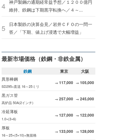
神戸製鋼の通期経常益予想／１２００億円
維持、鉄鋼は下期黒字転換へ／４～...
日本製鉄の決算会見／岩井ＣＦＯの一問一
答／「下期、値上げ浸透で大幅増益」
最新市場価格（鉄鋼・非鉄金属）
鉄鋼
東京
大阪
異形棒鋼
117,000
105,000
→
→
SD295=直送 16～25ミリ
黒ガス管
257,000
245,000
→
→
高炉品 50A(2インチ)
冷延薄板
127,000
122,000
→
→
1.0×(3×6)
厚板
133,000
128,000
→
→
16～25×(5×10)=無規格