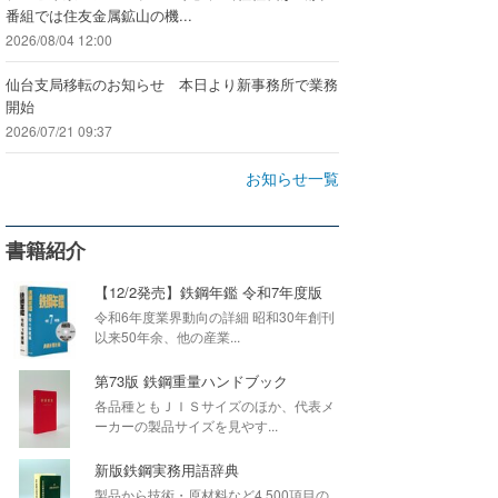
番組では住友金属鉱山の機...
2026/08/04 12:00
仙台支局移転のお知らせ 本日より新事務所で業務
開始
2026/07/21 09:37
お知らせ一覧
書籍紹介
【12/2発売】鉄鋼年鑑 令和7年度版
令和6年度業界動向の詳細 昭和30年創刊
以来50年余、他の産業...
第73版 鉄鋼重量ハンドブック
各品種ともＪＩＳサイズのほか、代表メ
ーカーの製品サイズを見やす...
新版鉄鋼実務用語辞典
製品から技術・原材料など4,500項目の