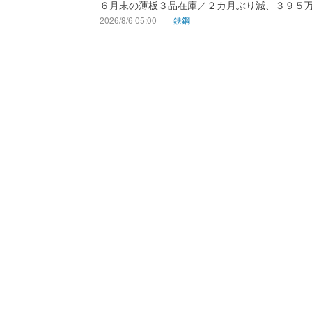
６月末の薄板３品在庫／２カ月ぶり減、３９５
2026/8/6 05:00
鉄鋼