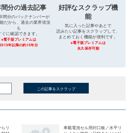
年間分の過去記事
好評なスクラップ機
能
3年間分のバックナンバーが
能だから、過去の業界状況
気に入った記事やあとで
も
読みたい記事をスクラップして、
すぐに確認できます。
まとめておく機能が便利です。
※電子版プレミアムは
※電子版プレミアムは
2013年以降の約13年分
永久保存可能
この記事をスクラップ
からリ
車載電池セル用封口板／水平リ