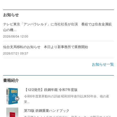
お知らせ
テレビ東京「アンパラレルド」に当社社長が出演 番組では住友金属鉱
山の機...
2026/08/04 12:00
仙台支局移転のお知らせ 本日より新事務所で業務開始
2026/07/21 09:37
お知らせ一覧
書籍紹介
【12/2発売】鉄鋼年鑑 令和7年度版
令和6年度業界動向の詳細 昭和30年創刊以来50年余、他の産
業...
第73版 鉄鋼重量ハンドブック
各品種ともＪＩＳサイズのほか、代表メーカーの製品サイズを