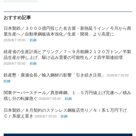
おすすめ記事
日本製鉄／３０００億円投じた名古屋・新熱延ライン／今月から商
業生産へ／自動車鋼板抜本強化／生産・開発、より高度に
2026/8/7 05:00
鉄鋼
経産省の生産計画ヒアリング／７～９月粗鋼２１２０万トン／半製
品生産が押し上げ、駆け込み需要の可能性も／２四半期連続増
2026/8/7 05:00
鉄鋼
鉄産懇・廣瀬会長／輸入鋼材の影響「引き続き注視」
2026/8/7 05:00
鉄鋼
関東デーバースチール／異形棒鋼、１．５万円値上げ完遂へ／積み
残し分の転嫁急ぐ
2026/8/7 05:00
鉄鋼
日本製鉄／８月契約のステンレス鋼板店売り／Ｎｉ系１万円下げ、
Ｃｒ系据え置き
2026/8/7 05:00
鉄鋼