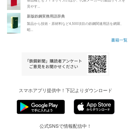
見やす...
新版鉄鋼実務用語辞典
製品から技術・原材料など4,500項目の鉄鋼関連用語を網羅、
昭...
書籍一覧
スマホアプリ提供中！下記よりダウンロード
公式SNSで情報配信中！