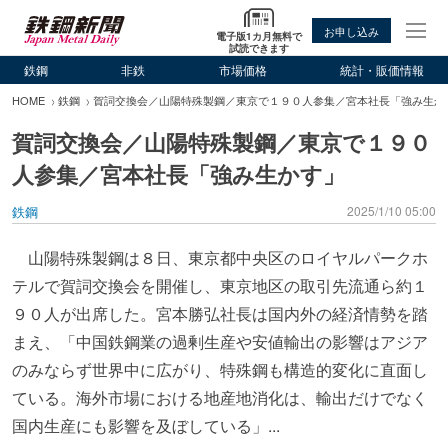
お申し込み
電子版1カ月無料で
試読できます
鉄鋼
非鉄
市場価格
統計・販価情報
HOME
鉄鋼
賀詞交換会／山陽特殊製鋼／東京で１９０人参集／宮本社長「強み生か
賀詞交換会／山陽特殊製鋼／東京で１９０
人参集／宮本社長「強み生かす」
鉄鋼
2025/1/10 05:00
山陽特殊製鋼は８日、東京都中央区のロイヤルパークホ
テルで賀詞交換会を開催し、東京地区の取引先流通ら約１
９０人が出席した。宮本勝弘社長は国内外の経済情勢を踏
まえ、「中国鉄鋼業の過剰生産や安値輸出の影響はアジア
のみならず世界中に広がり、特殊鋼も構造的変化に直面し
ている。海外市場における地産地消化は、輸出だけでなく
国内生産にも影響を及ぼしている」...