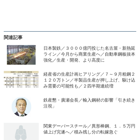
関連記事
日本製鉄／３０００億円投じた名古屋・新熱延
ライン／今月から商業生産へ／自動車鋼板抜本
強化／生産・開発、より高度に
経産省の生産計画ヒアリング／７～９月粗鋼２
１２０万トン／半製品生産が押し上げ、駆け込
み需要の可能性も／２四半期連続増
鉄産懇・廣瀬会長／輸入鋼材の影響「引き続き
注視」
関東デーバースチール／異形棒鋼、１．５万円
値上げ完遂へ／積み残し分の転嫁急ぐ