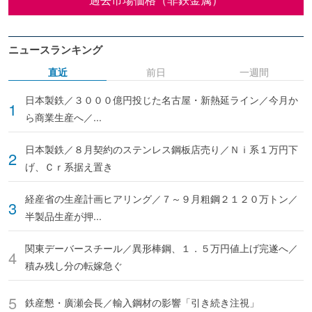
ニュースランキング
直近
前日
一週間
日本製鉄／３０００億円投じた名古屋・新熱延ライン／今月か
ら商業生産へ／...
日本製鉄／８月契約のステンレス鋼板店売り／Ｎｉ系１万円下
げ、Ｃｒ系据え置き
経産省の生産計画ヒアリング／７～９月粗鋼２１２０万トン／
半製品生産が押...
関東デーバースチール／異形棒鋼、１．５万円値上げ完遂へ／
積み残し分の転嫁急ぐ
鉄産懇・廣瀬会長／輸入鋼材の影響「引き続き注視」