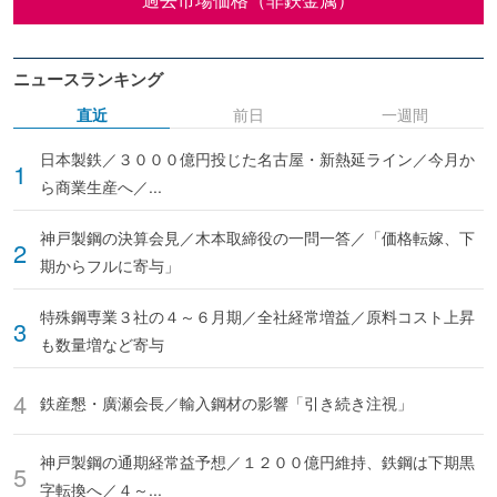
ニュースランキング
直近
前日
一週間
日本製鉄／３０００億円投じた名古屋・新熱延ライン／今月か
ら商業生産へ／...
神戸製鋼の決算会見／木本取締役の一問一答／「価格転嫁、下
期からフルに寄与」
特殊鋼専業３社の４～６月期／全社経常増益／原料コスト上昇
も数量増など寄与
鉄産懇・廣瀬会長／輸入鋼材の影響「引き続き注視」
神戸製鋼の通期経常益予想／１２００億円維持、鉄鋼は下期黒
字転換へ／４～...