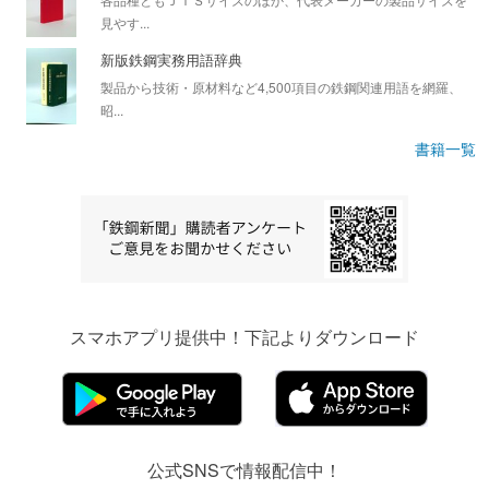
見やす...
新版鉄鋼実務用語辞典
製品から技術・原材料など4,500項目の鉄鋼関連用語を網羅、
昭...
書籍一覧
スマホアプリ提供中！下記よりダウンロード
公式SNSで情報配信中！