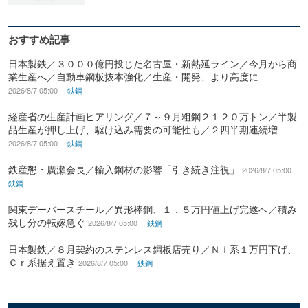
おすすめ記事
日本製鉄／３０００億円投じた名古屋・新熱延ライン／今月から商
業生産へ／自動車鋼板抜本強化／生産・開発、より高度に
2026/8/7 05:00
鉄鋼
経産省の生産計画ヒアリング／７～９月粗鋼２１２０万トン／半製
品生産が押し上げ、駆け込み需要の可能性も／２四半期連続増
2026/8/7 05:00
鉄鋼
鉄産懇・廣瀬会長／輸入鋼材の影響「引き続き注視」
2026/8/7 05:00
鉄鋼
関東デーバースチール／異形棒鋼、１．５万円値上げ完遂へ／積み
残し分の転嫁急ぐ
2026/8/7 05:00
鉄鋼
日本製鉄／８月契約のステンレス鋼板店売り／Ｎｉ系１万円下げ、
Ｃｒ系据え置き
2026/8/7 05:00
鉄鋼