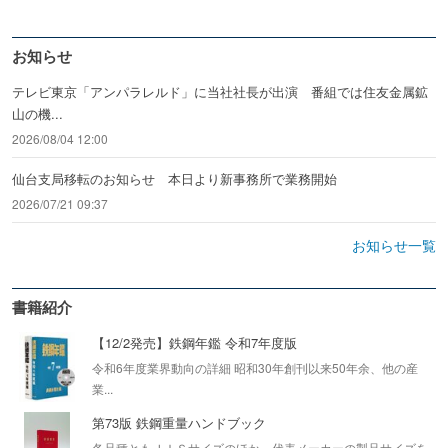
お知らせ
テレビ東京「アンパラレルド」に当社社長が出演 番組では住友金属鉱
山の機...
2026/08/04 12:00
仙台支局移転のお知らせ 本日より新事務所で業務開始
2026/07/21 09:37
お知らせ一覧
書籍紹介
【12/2発売】鉄鋼年鑑 令和7年度版
令和6年度業界動向の詳細 昭和30年創刊以来50年余、他の産
業...
第73版 鉄鋼重量ハンドブック
各品種ともＪＩＳサイズのほか、代表メーカーの製品サイズを