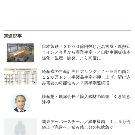
関連記事
日本製鉄／３０００億円投じた名古屋・新熱延
ライン／今月から商業生産へ／自動車鋼板抜本
強化／生産・開発、より高度に
経産省の生産計画ヒアリング／７～９月粗鋼２
１２０万トン／半製品生産が押し上げ、駆け込
み需要の可能性も／２四半期連続増
鉄産懇・廣瀬会長／輸入鋼材の影響「引き続き
注視」
関東デーバースチール／異形棒鋼、１．５万円
値上げ完遂へ／積み残し分の転嫁急ぐ