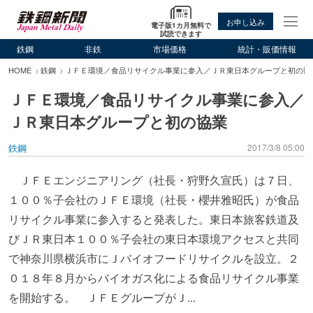
お申し込み
電子版1カ月無料で
試読できます
鉄鋼
非鉄
市場価格
統計・販価情報
HOME
鉄鋼
ＪＦＥ環境／食品リサイクル事業に参入／ＪＲ東日本グループと初の協
ＪＦＥ環境／食品リサイクル事業に参入／
ＪＲ東日本グループと初の協業
鉄鋼
2017/3/8 05:00
ＪＦＥエンジニアリング（社長・狩野久宣氏）は７日、
１００％子会社のＪＦＥ環境（社長・櫻井雅昭氏）が食品
リサイクル事業に参入すると発表した。東日本旅客鉄道及
びＪＲ東日本１００％子会社の東日本環境アクセスと共同
で神奈川県横浜市にＪバイオフードリサイクルを設立。２
０１８年８月からバイオガス化による食品リサイクル事業
を開始する。 ＪＦＥグループがＪ...