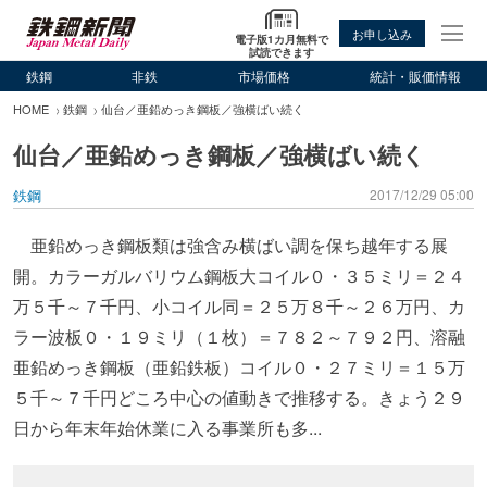
お申し込み
電子版1カ月無料で
試読できます
鉄鋼
非鉄
市場価格
統計・販価情報
HOME
鉄鋼
仙台／亜鉛めっき鋼板／強横ばい続く
仙台／亜鉛めっき鋼板／強横ばい続く
鉄鋼
2017/12/29 05:00
亜鉛めっき鋼板類は強含み横ばい調を保ち越年する展
開。カラーガルバリウム鋼板大コイル０・３５ミリ＝２４
万５千～７千円、小コイル同＝２５万８千～２６万円、カ
ラー波板０・１９ミリ（１枚）＝７８２～７９２円、溶融
亜鉛めっき鋼板（亜鉛鉄板）コイル０・２７ミリ＝１５万
５千～７千円どころ中心の値動きで推移する。きょう２９
日から年末年始休業に入る事業所も多...