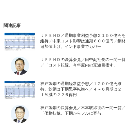
関連記事
ＪＦＥＨＤ／通期事業利益予想２１５０億円を
維持／中東コスト影響は通期６００億円／鋼材
追加値上げ、インド事業でカバー
ＪＦＥＨＤの決算会見／田中副社長の一問一答
／「コスト転嫁、今年度内の完遂目指す」
神戸製鋼の通期経常益予想／１２００億円維
持、鉄鋼は下期黒字転換へ／４～６月期は２
１％減の２２６億円
神戸製鋼の決算会見／木本取締役の一問一答／
「価格転嫁、下期からフルに寄与」