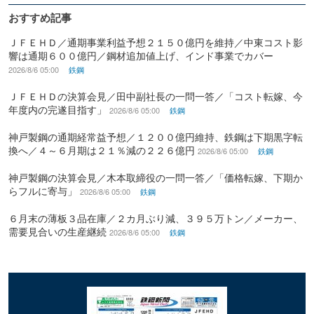
おすすめ記事
ＪＦＥＨＤ／通期事業利益予想２１５０億円を維持／中東コスト影
響は通期６００億円／鋼材追加値上げ、インド事業でカバー
2026/8/6 05:00
鉄鋼
ＪＦＥＨＤの決算会見／田中副社長の一問一答／「コスト転嫁、今
年度内の完遂目指す」
2026/8/6 05:00
鉄鋼
神戸製鋼の通期経常益予想／１２００億円維持、鉄鋼は下期黒字転
換へ／４～６月期は２１％減の２２６億円
2026/8/6 05:00
鉄鋼
神戸製鋼の決算会見／木本取締役の一問一答／「価格転嫁、下期か
らフルに寄与」
2026/8/6 05:00
鉄鋼
６月末の薄板３品在庫／２カ月ぶり減、３９５万トン／メーカー、
需要見合いの生産継続
2026/8/6 05:00
鉄鋼