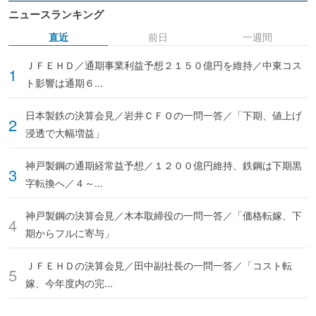
ニュースランキング
直近
前日
一週間
ＪＦＥＨＤ／通期事業利益予想２１５０億円を維持／中東コス
ト影響は通期６...
日本製鉄の決算会見／岩井ＣＦＯの一問一答／「下期、値上げ
浸透で大幅増益」
神戸製鋼の通期経常益予想／１２００億円維持、鉄鋼は下期黒
字転換へ／４～...
神戸製鋼の決算会見／木本取締役の一問一答／「価格転嫁、下
期からフルに寄与」
ＪＦＥＨＤの決算会見／田中副社長の一問一答／「コスト転
嫁、今年度内の完...