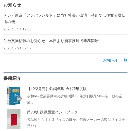
お知らせ
テレビ東京「アンパラレルド」に当社社長が出演 番組では住友金属鉱
山の機...
2026/08/04 12:00
仙台支局移転のお知らせ 本日より新事務所で業務開始
2026/07/21 09:37
お知らせ一覧
書籍紹介
【12/2発売】鉄鋼年鑑 令和7年度版
令和6年度業界動向の詳細 昭和30年創刊以来50年余、他の産
業...
第73版 鉄鋼重量ハンドブック
各品種ともＪＩＳサイズのほか、代表メーカーの製品サイズを
見やす...