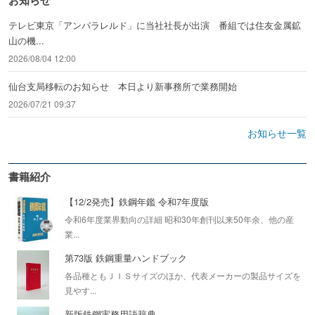
お知らせ
テレビ東京「アンパラレルド」に当社社長が出演 番組では住友金属鉱
山の機...
2026/08/04 12:00
仙台支局移転のお知らせ 本日より新事務所で業務開始
2026/07/21 09:37
お知らせ一覧
書籍紹介
【12/2発売】鉄鋼年鑑 令和7年度版
令和6年度業界動向の詳細 昭和30年創刊以来50年余、他の産
業...
第73版 鉄鋼重量ハンドブック
各品種ともＪＩＳサイズのほか、代表メーカーの製品サイズを
見やす...
新版鉄鋼実務用語辞典