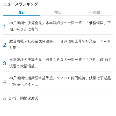
ニュースランキング
直近
前日
一週間
神戸製鋼の決算会見／木本取締役の一問一答／「価格転嫁、下
期からフルに寄与」
総合商社７社の金属関連部門／資源価格上昇で好業績／４～６
月期
日本製鉄の決算会見／岩井ＣＦＯの一問一答／「下期、値上げ
浸透で大幅増益」
神戸製鋼の通期経常益予想／１２００億円維持、鉄鋼は下期黒
字転換へ／４～...
訃報／関根保彦氏