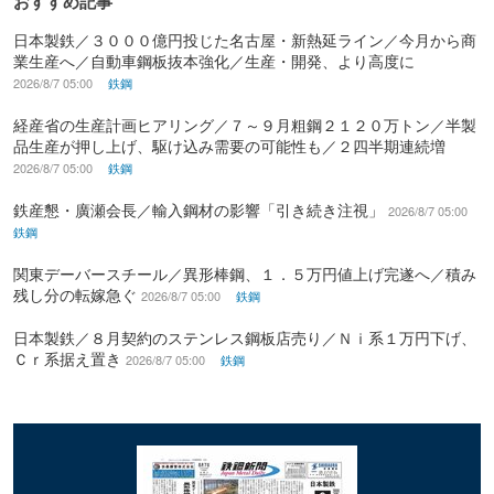
おすすめ記事
日本製鉄／３０００億円投じた名古屋・新熱延ライン／今月から商
業生産へ／自動車鋼板抜本強化／生産・開発、より高度に
2026/8/7 05:00
鉄鋼
経産省の生産計画ヒアリング／７～９月粗鋼２１２０万トン／半製
品生産が押し上げ、駆け込み需要の可能性も／２四半期連続増
2026/8/7 05:00
鉄鋼
鉄産懇・廣瀬会長／輸入鋼材の影響「引き続き注視」
2026/8/7 05:00
鉄鋼
関東デーバースチール／異形棒鋼、１．５万円値上げ完遂へ／積み
残し分の転嫁急ぐ
2026/8/7 05:00
鉄鋼
日本製鉄／８月契約のステンレス鋼板店売り／Ｎｉ系１万円下げ、
Ｃｒ系据え置き
2026/8/7 05:00
鉄鋼