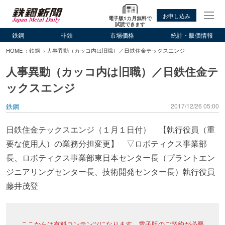
お申し込み
電子版1カ月無料で
試読できます
鉄鋼
非鉄
市場価格
統計・販価情報
HOME
鉄鋼
人事異動（カッコ内は旧職）／日鉄住金テックスエンジ
人事異動（カッコ内は旧職）／日鉄住金テ
ックスエンジ
鉄鋼
2017/12/26 05:00
日鉄住金テックスエンジ（１月１日付） 【執行役員（重
要な使用人）の業務分担変更】 ▽ロボティクス事業部
長、ロボティクス事業部東日本センター長（プラントエン
ジニアリングセンター長、技術開発センター長）執行役員
藤井茂登
ここからは有料コンテンツになります。電子版のご契約が必要