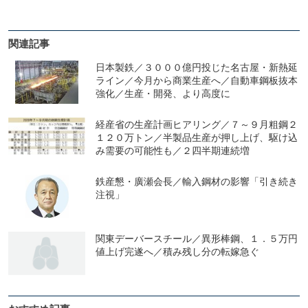
関連記事
日本製鉄／３０００億円投じた名古屋・新熱延
ライン／今月から商業生産へ／自動車鋼板抜本
強化／生産・開発、より高度に
経産省の生産計画ヒアリング／７～９月粗鋼２
１２０万トン／半製品生産が押し上げ、駆け込
み需要の可能性も／２四半期連続増
鉄産懇・廣瀬会長／輸入鋼材の影響「引き続き
注視」
関東デーバースチール／異形棒鋼、１．５万円
値上げ完遂へ／積み残し分の転嫁急ぐ