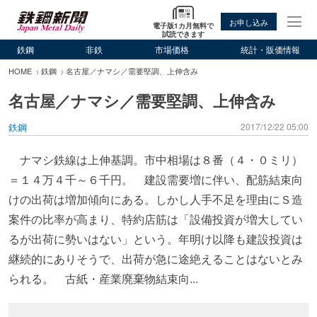
お申し込み
電子版1カ月無料で
試読できます
鉄鋼
非鉄
市場価格
統計・販価情報
HOME
鉄鋼
名古屋／ナマシ／需要堅調、上伸含み
名古屋／ナマシ／需要堅調、上伸含み
鉄鋼
2017/12/22 05:00
ナマシ鉄線は上伸基調。市中相場は８番（４・０ミリ）
＝１４万４千～６千円。 建設需要増に伴い、配筋結束向
けの出荷は増加傾向にある。しかし人手不足を理由にＳ造
案件の比率が高まり、特約店筋は「設備投資が増大してい
るが出荷に勢いはない」という。年明け以降も建設投資は
継続的にありそうで、出荷が急に途絶えることはないとみ
られる。 古紙・産業廃棄物結束向...