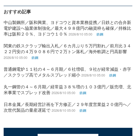
おすすめ記事
中山製鋼所／阪和興業、ヨドコウと資本業務提携／日鉄との合弁新
電炉建設へ協業体制強化／最大４９８億円の融資枠も確保／持株比
率は阪和２０％、ヨドコウ１０％
2026/8/10 05:00
鉄鋼
関東の鉄スクラップ輸出入札／６カ月ぶり５万円割れ／前月比３４
２２円安の４万９０８６円で２万トン落札／海外軟調と円高影響
2026/8/10 05:00
鉄鋼
普通鋼電炉１１社の４～６月期／６社増収、９社が経常減益・赤字
／スクラップ高でメタルスプレッド縮小
2026/8/10 05:00
鉄鋼
丸一鋼管の４～６月期／経常益３８％増の１０３億円／販売増、北
米事業でスプレッド改善
2026/8/10 05:00
鉄鋼
日本金属／長期経営計画を下方修正／２９年度営業益２０億円へ／
次世代製品の量産遅延で
2026/8/10 05:00
鉄鋼