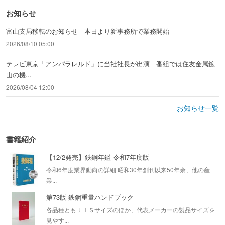
お知らせ
富山支局移転のお知らせ 本日より新事務所で業務開始
2026/08/10 05:00
テレビ東京「アンパラレルド」に当社社長が出演 番組では住友金属鉱
山の機...
2026/08/04 12:00
お知らせ一覧
書籍紹介
【12/2発売】鉄鋼年鑑 令和7年度版
令和6年度業界動向の詳細 昭和30年創刊以来50年余、他の産
業...
第73版 鉄鋼重量ハンドブック
各品種ともＪＩＳサイズのほか、代表メーカーの製品サイズを
見やす...