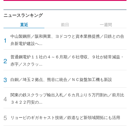
ニュースランキング
直近
前日
一週間
中山製鋼所／阪和興業、ヨドコウと資本業務提携／日鉄との合
弁新電炉建設へ...
普通鋼電炉１１社の４～６月期／６社増収、９社が経常減益・
赤字／スクラッ...
白銅／埼玉２拠点、熊谷に統合／ＮＣ旋盤加工機も新設
関東の鉄スクラップ輸出入札／６カ月ぶり５万円割れ／前月比
３４２２円安の...
リョービのギガキャスト技術／鉄道など新領域開拓にも活用