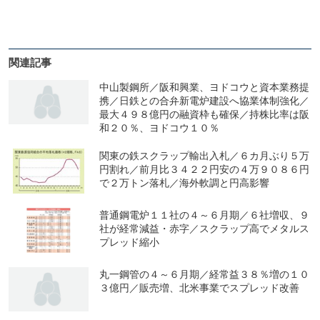
関連記事
中山製鋼所／阪和興業、ヨドコウと資本業務提
携／日鉄との合弁新電炉建設へ協業体制強化／
最大４９８億円の融資枠も確保／持株比率は阪
和２０％、ヨドコウ１０％
関東の鉄スクラップ輸出入札／６カ月ぶり５万
円割れ／前月比３４２２円安の４万９０８６円
で２万トン落札／海外軟調と円高影響
普通鋼電炉１１社の４～６月期／６社増収、９
社が経常減益・赤字／スクラップ高でメタルス
プレッド縮小
丸一鋼管の４～６月期／経常益３８％増の１０
３億円／販売増、北米事業でスプレッド改善