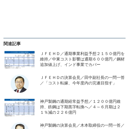
関連記事
ＪＦＥＨＤ／通期事業利益予想２１５０億円を
維持／中東コスト影響は通期６００億円／鋼材
追加値上げ、インド事業でカバー
ＪＦＥＨＤの決算会見／田中副社長の一問一答
／「コスト転嫁、今年度内の完遂目指す」
神戸製鋼の通期経常益予想／１２００億円維
持、鉄鋼は下期黒字転換へ／４～６月期は２
１％減の２２６億円
神戸製鋼の決算会見／木本取締役の一問一答／