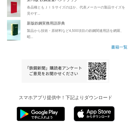
各品種ともＪＩＳサイズのほか、代表メーカーの製品サイズを
見やす...
新版鉄鋼実務用語辞典
製品から技術・原材料など4,500項目の鉄鋼関連用語を網羅、
昭...
書籍一覧
スマホアプリ提供中！下記よりダウンロード