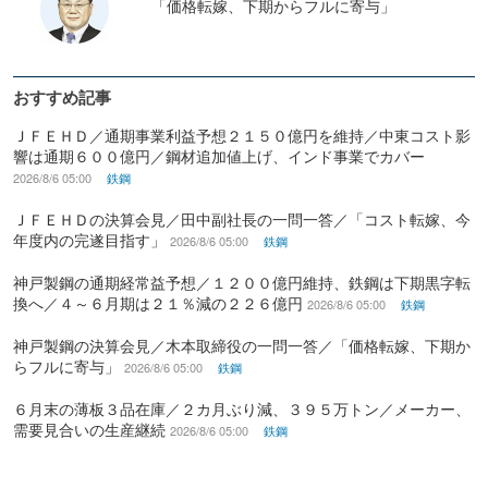
「価格転嫁、下期からフルに寄与」
おすすめ記事
ＪＦＥＨＤ／通期事業利益予想２１５０億円を維持／中東コスト影
響は通期６００億円／鋼材追加値上げ、インド事業でカバー
2026/8/6 05:00
鉄鋼
ＪＦＥＨＤの決算会見／田中副社長の一問一答／「コスト転嫁、今
年度内の完遂目指す」
2026/8/6 05:00
鉄鋼
神戸製鋼の通期経常益予想／１２００億円維持、鉄鋼は下期黒字転
換へ／４～６月期は２１％減の２２６億円
2026/8/6 05:00
鉄鋼
神戸製鋼の決算会見／木本取締役の一問一答／「価格転嫁、下期か
らフルに寄与」
2026/8/6 05:00
鉄鋼
６月末の薄板３品在庫／２カ月ぶり減、３９５万トン／メーカー、
需要見合いの生産継続
2026/8/6 05:00
鉄鋼