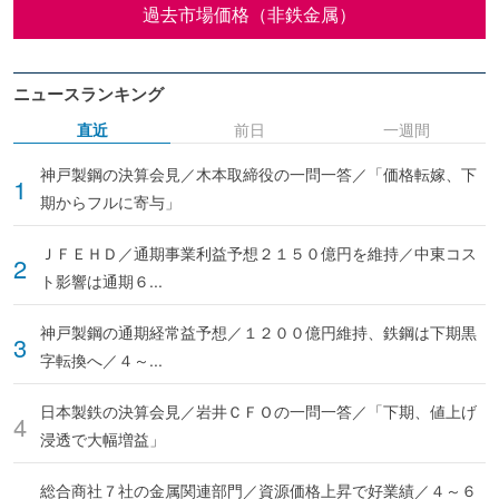
過去市場価格（非鉄金属）
ニュースランキング
直近
前日
一週間
神戸製鋼の決算会見／木本取締役の一問一答／「価格転嫁、下
期からフルに寄与」
ＪＦＥＨＤ／通期事業利益予想２１５０億円を維持／中東コス
ト影響は通期６...
神戸製鋼の通期経常益予想／１２００億円維持、鉄鋼は下期黒
字転換へ／４～...
日本製鉄の決算会見／岩井ＣＦＯの一問一答／「下期、値上げ
浸透で大幅増益」
総合商社７社の金属関連部門／資源価格上昇で好業績／４～６