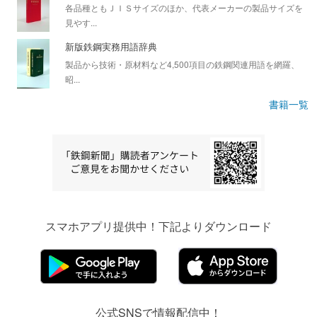
各品種ともＪＩＳサイズのほか、代表メーカーの製品サイズを
見やす...
新版鉄鋼実務用語辞典
製品から技術・原材料など4,500項目の鉄鋼関連用語を網羅、
昭...
書籍一覧
スマホアプリ提供中！下記よりダウンロード
公式SNSで情報配信中！