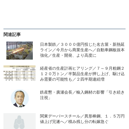
関連記事
日本製鉄／３０００億円投じた名古屋・新熱延
ライン／今月から商業生産へ／自動車鋼板抜本
強化／生産・開発、より高度に
経産省の生産計画ヒアリング／７～９月粗鋼２
１２０万トン／半製品生産が押し上げ、駆け込
み需要の可能性も／２四半期連続増
鉄産懇・廣瀬会長／輸入鋼材の影響「引き続き
注視」
関東デーバースチール／異形棒鋼、１．５万円
値上げ完遂へ／積み残し分の転嫁急ぐ