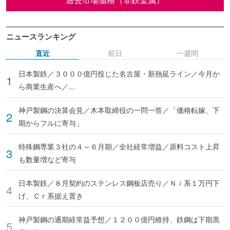
ニュースランキング
直近
前日
一週間
日本製鉄／３０００億円投じた名古屋・新熱延ライン／今月か
ら商業生産へ／...
神戸製鋼の決算会見／木本取締役の一問一答／「価格転嫁、下
期からフルに寄与」
特殊鋼専業３社の４～６月期／全社経常増益／原料コスト上昇
も数量増など寄与
日本製鉄／８月契約のステンレス鋼板店売り／Ｎｉ系１万円下
げ、Ｃｒ系据え置き
神戸製鋼の通期経常益予想／１２００億円維持、鉄鋼は下期黒