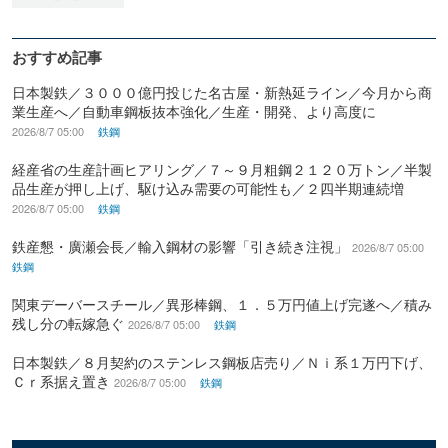
おすすめ記事
日本製鉄／３０００億円投じた名古屋・新熱延ライン／今月から商
業生産へ／自動車鋼板抜本強化／生産・開発、より高度に
2026/8/7 05:00
鉄鋼
経産省の生産計画ヒアリング／７～９月粗鋼２１２０万トン／半製
品生産が押し上げ、駆け込み需要の可能性も／２四半期連続増
2026/8/7 05:00
鉄鋼
鉄産懇・廣瀬会長／輸入鋼材の影響「引き続き注視」
2026/8/7 05:00
鉄鋼
関東デーバースチール／異形棒鋼、１．５万円値上げ完遂へ／積み
残し分の転嫁急ぐ
2026/8/7 05:00
鉄鋼
日本製鉄／８月契約のステンレス鋼板店売り／Ｎｉ系１万円下げ、
Ｃｒ系据え置き
2026/8/7 05:00
鉄鋼