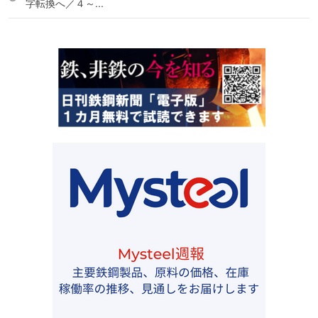
字転換へ／４～...