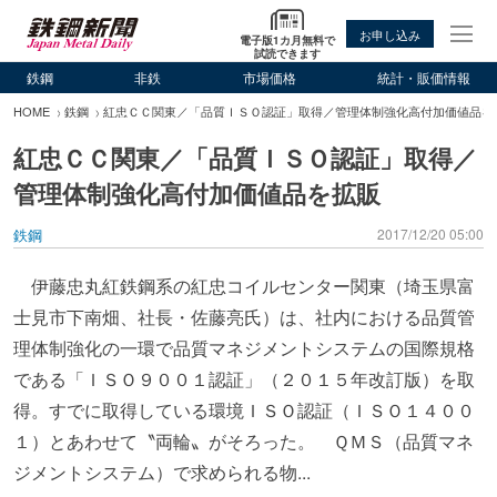
お申し込み
電子版1カ月無料で
試読できます
鉄鋼
非鉄
市場価格
統計・販価情報
HOME
鉄鋼
紅忠ＣＣ関東／「品質ＩＳＯ認証」取得／管理体制強化高付加価値品を
紅忠ＣＣ関東／「品質ＩＳＯ認証」取得／
管理体制強化高付加価値品を拡販
鉄鋼
2017/12/20 05:00
伊藤忠丸紅鉄鋼系の紅忠コイルセンター関東（埼玉県富
士見市下南畑、社長・佐藤亮氏）は、社内における品質管
理体制強化の一環で品質マネジメントシステムの国際規格
である「ＩＳＯ９００１認証」（２０１５年改訂版）を取
得。すでに取得している環境ＩＳＯ認証（ＩＳＯ１４００
１）とあわせて〝両輪〟がそろった。 ＱＭＳ（品質マネ
ジメントシステム）で求められる物...