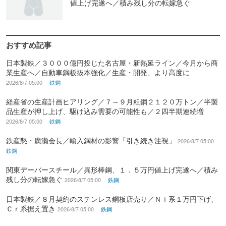
値上げ完遂へ／積み残し分の転嫁急ぐ
おすすめ記事
日本製鉄／３０００億円投じた名古屋・新熱延ライン／今月から商
業生産へ／自動車鋼板抜本強化／生産・開発、より高度に
2026/8/7 05:00
鉄鋼
経産省の生産計画ヒアリング／７～９月粗鋼２１２０万トン／半製
品生産が押し上げ、駆け込み需要の可能性も／２四半期連続増
2026/8/7 05:00
鉄鋼
鉄産懇・廣瀬会長／輸入鋼材の影響「引き続き注視」
2026/8/7 05:00
鉄鋼
関東デーバースチール／異形棒鋼、１．５万円値上げ完遂へ／積み
残し分の転嫁急ぐ
2026/8/7 05:00
鉄鋼
日本製鉄／８月契約のステンレス鋼板店売り／Ｎｉ系１万円下げ、
Ｃｒ系据え置き
2026/8/7 05:00
鉄鋼