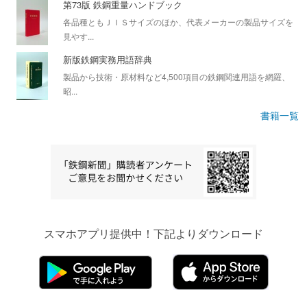
第73版 鉄鋼重量ハンドブック
各品種ともＪＩＳサイズのほか、代表メーカーの製品サイズを
見やす...
新版鉄鋼実務用語辞典
製品から技術・原材料など4,500項目の鉄鋼関連用語を網羅、
昭...
書籍一覧
スマホアプリ提供中！下記よりダウンロード