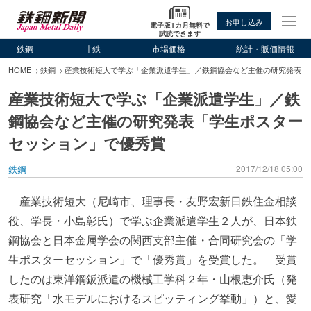
お申し込み
電子版1カ月無料で
試読できます
鉄鋼
非鉄
市場価格
統計・販価情報
HOME
鉄鋼
産業技術短大で学ぶ「企業派遣学生」／鉄鋼協会など主催の研究発表「
産業技術短大で学ぶ「企業派遣学生」／鉄
鋼協会など主催の研究発表「学生ポスター
セッション」で優秀賞
鉄鋼
2017/12/18 05:00
産業技術短大（尼崎市、理事長・友野宏新日鉄住金相談
役、学長・小島彰氏）で学ぶ企業派遣学生２人が、日本鉄
鋼協会と日本金属学会の関西支部主催・合同研究会の「学
生ポスターセッション」で「優秀賞」を受賞した。 受賞
したのは東洋鋼鈑派遣の機械工学科２年・山根恵介氏（発
表研究「水モデルにおけるスピッティング挙動」）と、愛