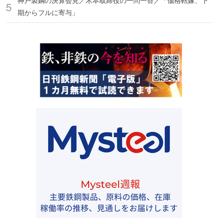
神戸製鋼の決算会見／木本取締役の一問一答／「価格転嫁、下
期からフルに寄与」