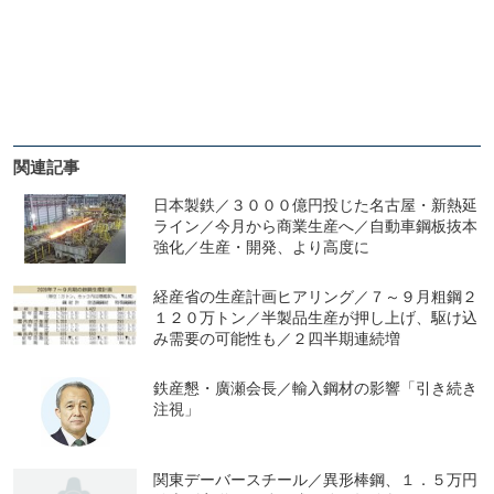
関連記事
日本製鉄／３０００億円投じた名古屋・新熱延
ライン／今月から商業生産へ／自動車鋼板抜本
強化／生産・開発、より高度に
経産省の生産計画ヒアリング／７～９月粗鋼２
１２０万トン／半製品生産が押し上げ、駆け込
み需要の可能性も／２四半期連続増
鉄産懇・廣瀬会長／輸入鋼材の影響「引き続き
注視」
関東デーバースチール／異形棒鋼、１．５万円