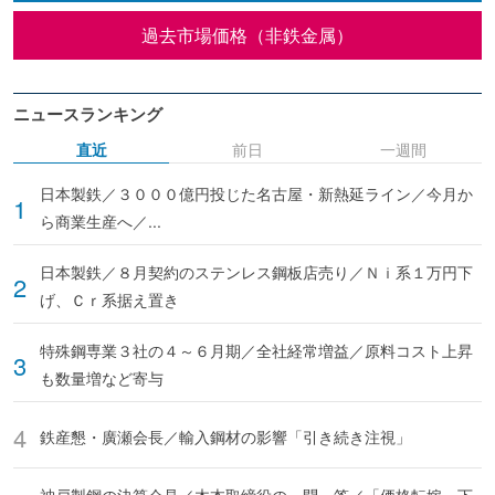
過去市場価格（非鉄金属）
ニュースランキング
直近
前日
一週間
日本製鉄／３０００億円投じた名古屋・新熱延ライン／今月か
ら商業生産へ／...
日本製鉄／８月契約のステンレス鋼板店売り／Ｎｉ系１万円下
げ、Ｃｒ系据え置き
特殊鋼専業３社の４～６月期／全社経常増益／原料コスト上昇
も数量増など寄与
鉄産懇・廣瀬会長／輸入鋼材の影響「引き続き注視」