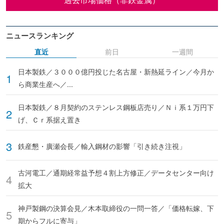
ニュースランキング
直近
前日
一週間
日本製鉄／３０００億円投じた名古屋・新熱延ライン／今月か
ら商業生産へ／...
日本製鉄／８月契約のステンレス鋼板店売り／Ｎｉ系１万円下
げ、Ｃｒ系据え置き
鉄産懇・廣瀬会長／輸入鋼材の影響「引き続き注視」
古河電工／通期経常益予想４割上方修正／データセンター向け
拡大
神戸製鋼の決算会見／木本取締役の一問一答／「価格転嫁、下
期からフルに寄与」