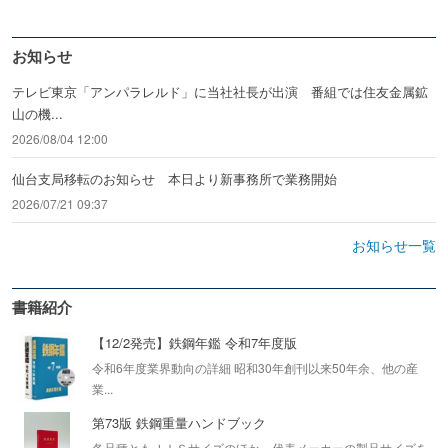
お知らせ
テレビ東京「アンパラレルド」に当社社長が出演 番組では住友金属鉱
山の機...
2026/08/04 12:00
仙台支局移転のお知らせ 本日より新事務所で業務開始
2026/07/21 09:37
お知らせ一覧
書籍紹介
【12/2発売】鉄鋼年鑑 令和7年度版
令和6年度業界動向の詳細 昭和30年創刊以来50年余、他の産
業...
第73版 鉄鋼重量ハンドブック
各品種ともＪＩＳサイズのほか、代表メーカーの製品サイズを