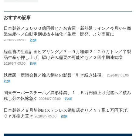
おすすめ記事
日本製鉄／３０００億円投じた名古屋・新熱延ライン／今月から商
業生産へ／自動車鋼板抜本強化／生産・開発、より高度に
2026/8/7 05:00
鉄鋼
経産省の生産計画ヒアリング／７～９月粗鋼２１２０万トン／半製
品生産が押し上げ、駆け込み需要の可能性も／２四半期連続増
2026/8/7 05:00
鉄鋼
鉄産懇・廣瀬会長／輸入鋼材の影響「引き続き注視」
2026/8/7 05:00
鉄鋼
関東デーバースチール／異形棒鋼、１．５万円値上げ完遂へ／積み
残し分の転嫁急ぐ
2026/8/7 05:00
鉄鋼
日本製鉄／８月契約のステンレス鋼板店売り／Ｎｉ系１万円下げ、
Ｃｒ系据え置き
2026/8/7 05:00
鉄鋼