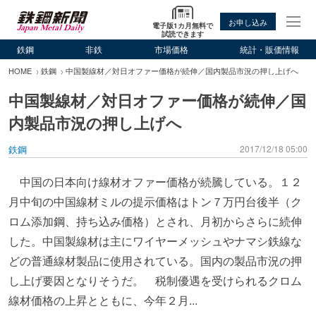
お申し込み
電子版1カ月無料で
試読できます
鉄鋼
非鉄
市場価格
統計・販価情報
HOME
鉄鋼
中国製線材／対日オファー価格が続伸／国内製品市況の押し上げへ
中国製線材／対日オファー価格が続伸／国
内製品市況の押し上げへ
鉄鋼
2017/12/18 05:00
中国の日本向け線材オファー価格が続騰している。１２
月中旬の中国線材ミルの提示価格はトン７万円台後半（ク
ロム添加鋼、持ち込み価格）とされ、月初からさらに続伸
した。中国製線材は主にワイヤーメッシュやナマシ鉄線な
どの普通線材製品に使用されている。国内の製品市況の押
し上げ要因となりそうだ。 税制優遇を受けられるクロム
線材価格の上昇とともに、今年２月...