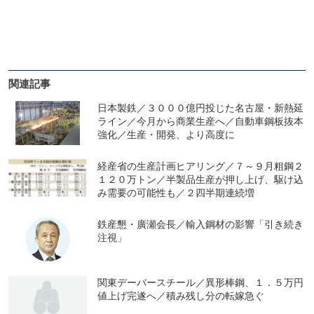
関連記事
日本製鉄／３０００億円投じた名古屋・新熱延
ライン／今月から商業生産へ／自動車鋼板抜本
強化／生産・開発、より高度に
経産省の生産計画ヒアリング／７～９月粗鋼２
１２０万トン／半製品生産が押し上げ、駆け込
み需要の可能性も／２四半期連続増
鉄産懇・廣瀬会長／輸入鋼材の影響「引き続き
注視」
関東デーバースチール／異形棒鋼、１．５万円
値上げ完遂へ／積み残し分の転嫁急ぐ