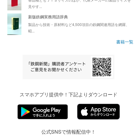
見やす...
新版鉄鋼実務用語辞典
製品から技術・原材料など4,500項目の鉄鋼関連用語を網羅、
昭...
書籍一覧
スマホアプリ提供中！下記よりダウンロード
公式SNSで情報配信中！