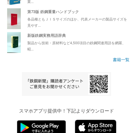
業...
第73版 鉄鋼重量ハンドブック
各品種ともＪＩＳサイズのほか、代表メーカーの製品サイズを
見やす...
新版鉄鋼実務用語辞典
製品から技術・原材料など4,500項目の鉄鋼関連用語を網羅、
昭...
書籍一覧
スマホアプリ提供中！下記よりダウンロード