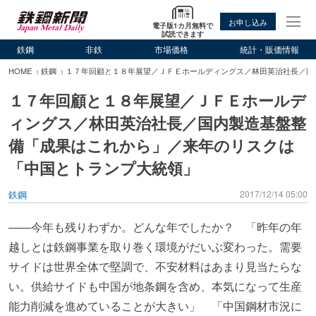
お申し込み
電子版1カ月無料で
試読できます
鉄鋼
非鉄
市場価格
統計・販価情報
HOME
鉄鋼
１７年回顧と１８年展望／ＪＦＥホールディングス／林田英治社長／国
１７年回顧と１８年展望／ＪＦＥホールデ
ィングス／林田英治社長／国内製造基盤整
備「成果はこれから」／来年のリスクは
「中国とトランプ大統領」
鉄鋼
2017/12/14 05:00
――今年も残りわずか。どんな年でしたか？ 「昨年の年
越しとは鉄鋼事業を取り巻く環境がだいぶ変わった。需要
サイドは世界全体で堅調で、不安材料はあまり見当たらな
い。供給サイドも中国が地条鋼を含め、本気になって生産
能力削減を進めていることが大きい」 「中国鋼材市況に