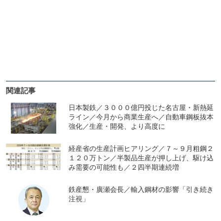
関連記事
日本製鉄／３０００億円投じた名古屋・新熱延
ライン／今月から商業生産へ／自動車鋼板抜本
強化／生産・開発、より高度に
経産省の生産計画ヒアリング／７～９月粗鋼２
１２０万トン／半製品生産が押し上げ、駆け込
み需要の可能性も／２四半期連続増
鉄産懇・廣瀬会長／輸入鋼材の影響「引き続き
注視」