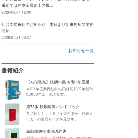
番組では住友金属鉱山の機...
2026/08/04 12:00
仙台支局移転のお知らせ 本日より新事務所で業務
開始
2026/07/21 09:37
お知らせ一覧
書籍紹介
【12/2発売】鉄鋼年鑑 令和7年度版
令和6年度業界動向の詳細 昭和30年創刊
以来50年余、他の産業...
第73版 鉄鋼重量ハンドブック
各品種ともＪＩＳサイズのほか、代表メ
ーカーの製品サイズを見やす...
新版鉄鋼実務用語辞典
製品から技術・原材料など4,500項目の