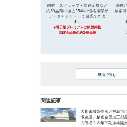
鋼材・スクラップ・非鉄金属など
過去
約50品種の過去25年の価格推移が
検索可
データとチャートで確認できま
す。
※電子版プレミアムは紙面掲載
ほぼ全品種の約240品種
紙面で読む
関連記事
大川電機製作所／福島市
場建設／精密金属加工部
力倍増２８年下期操業開