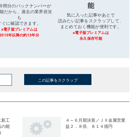
能
3年間分のバックナンバーが
能だから、過去の業界状況
気に入った記事やあとで
も
読みたい記事をスクラップして、
すぐに確認できます。
まとめておく機能が便利です。
※電子版プレミアムは
※電子版プレミアムは
2013年以降の約13年分
永久保存可能
この記事をスクラップ
に新工
４～６月期決算／ＪＸ金属営業
品の能
益２．８倍、８１４億円
始