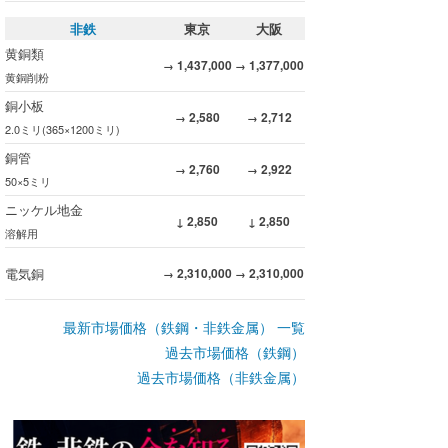
非鉄
東京
大阪
黄銅類
1,437,000
1,377,000
→
→
黄銅削粉
銅小板
2,580
2,712
→
→
2.0ミリ(365×1200ミリ)
銅管
2,760
2,922
→
→
50×5ミリ
ニッケル地金
2,850
2,850
↓
↓
溶解用
電気銅
2,310,000
2,310,000
→
→
最新市場価格（鉄鋼・非鉄金属） 一覧
過去市場価格（鉄鋼）
過去市場価格（非鉄金属）