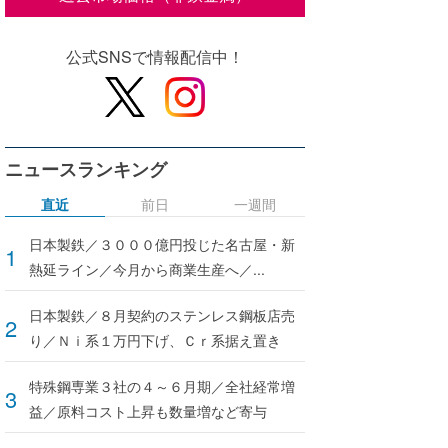
公式SNSで情報配信中！
ニュースランキング
直近
前日
一週間
日本製鉄／３０００億円投じた名古屋・新
熱延ライン／今月から商業生産へ／...
日本製鉄／８月契約のステンレス鋼板店売
り／Ｎｉ系１万円下げ、Ｃｒ系据え置き
特殊鋼専業３社の４～６月期／全社経常増
益／原料コスト上昇も数量増など寄与