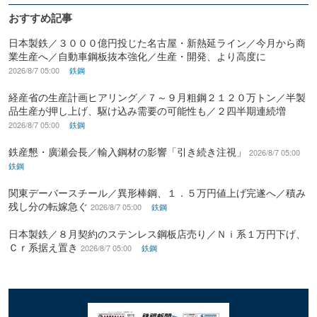
おすすめ記事
日本製鉄／３０００億円投じた名古屋・新熱延ライン／今月から商
業生産へ／自動車鋼板抜本強化／生産・開発、より高度に
2026/8/7 05:00
鉄鋼
経産省の生産計画ヒアリング／７～９月粗鋼２１２０万トン／半製
品生産が押し上げ、駆け込み需要の可能性も／２四半期連続増
2026/8/7 05:00
鉄鋼
鉄産懇・廣瀬会長／輸入鋼材の影響「引き続き注視」
2026/8/7 05:00
鉄鋼
関東デーバースチール／異形棒鋼、１．５万円値上げ完遂へ／積み
残し分の転嫁急ぐ
2026/8/7 05:00
鉄鋼
日本製鉄／８月契約のステンレス鋼板店売り／Ｎｉ系１万円下げ、
Ｃｒ系据え置き
2026/8/7 05:00
鉄鋼