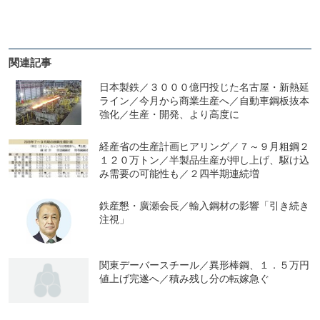
関連記事
日本製鉄／３０００億円投じた名古屋・新熱延
ライン／今月から商業生産へ／自動車鋼板抜本
強化／生産・開発、より高度に
経産省の生産計画ヒアリング／７～９月粗鋼２
１２０万トン／半製品生産が押し上げ、駆け込
み需要の可能性も／２四半期連続増
鉄産懇・廣瀬会長／輸入鋼材の影響「引き続き
注視」
関東デーバースチール／異形棒鋼、１．５万円
値上げ完遂へ／積み残し分の転嫁急ぐ