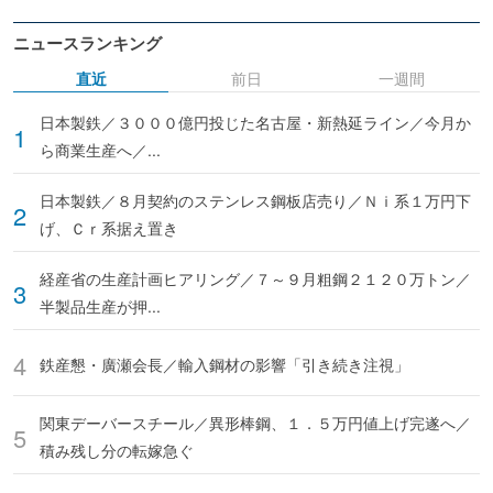
ニュースランキング
直近
前日
一週間
日本製鉄／３０００億円投じた名古屋・新熱延ライン／今月か
ら商業生産へ／...
日本製鉄／８月契約のステンレス鋼板店売り／Ｎｉ系１万円下
げ、Ｃｒ系据え置き
経産省の生産計画ヒアリング／７～９月粗鋼２１２０万トン／
半製品生産が押...
鉄産懇・廣瀬会長／輸入鋼材の影響「引き続き注視」
関東デーバースチール／異形棒鋼、１．５万円値上げ完遂へ／
積み残し分の転嫁急ぐ