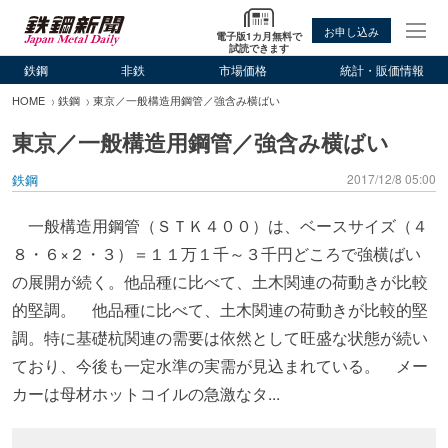
お申し込み
電子版1カ月無料で
試読できます
鉄鋼
非鉄
市場価格
統計・販価情報
HOME
鉄鋼
東京／一般構造用鋼管／強含み横ばい
東京／一般構造用鋼管／強含み横ばい
鉄鋼
2017/12/8 05:00
一般構造用鋼管（ＳＴＫ４００）は、ベースサイズ（４
８・６×２・３）＝１１万１千～３千円どころで強横ばい
の展開が続く。他品種に比べて、土木関連の荷動きが比較
的堅調。 他品種に比べて、土木関連の荷動きが比較的堅
調。特に基礎杭関連の需要は依然として旺盛な状態が続い
ており、今後も一定水準の実需が見込まれている。 メー
カーは母材ホットコイルの急激なタ...