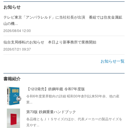
お知らせ
テレビ東京「アンパラレルド」に当社社長が出演 番組では住友金属鉱
山の機...
2026/08/04 12:00
仙台支局移転のお知らせ 本日より新事務所で業務開始
2026/07/21 09:37
お知らせ一覧
書籍紹介
【12/2発売】鉄鋼年鑑 令和7年度版
令和6年度業界動向の詳細 昭和30年創刊以来50年余、他の産
業...
第73版 鉄鋼重量ハンドブック
各品種ともＪＩＳサイズのほか、代表メーカーの製品サイズを
見やす...