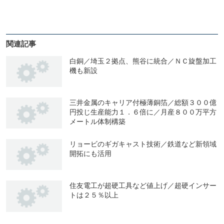
関連記事
白銅／埼玉２拠点、熊谷に統合／ＮＣ旋盤加工
機も新設
三井金属のキャリア付極薄銅箔／総額３００億
円投じ生産能力１．６倍に／月産８００万平方
メートル体制構築
リョービのギガキャスト技術／鉄道など新領域
開拓にも活用
住友電工が超硬工具など値上げ／超硬インサー
トは２５％以上