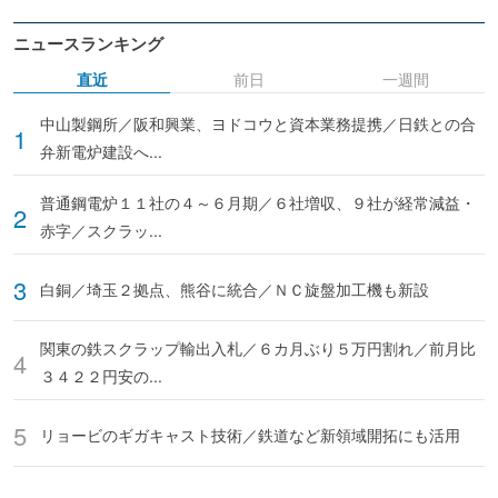
ニュースランキング
直近
前日
一週間
中山製鋼所／阪和興業、ヨドコウと資本業務提携／日鉄との合
弁新電炉建設へ...
普通鋼電炉１１社の４～６月期／６社増収、９社が経常減益・
赤字／スクラッ...
白銅／埼玉２拠点、熊谷に統合／ＮＣ旋盤加工機も新設
関東の鉄スクラップ輸出入札／６カ月ぶり５万円割れ／前月比
３４２２円安の...
リョービのギガキャスト技術／鉄道など新領域開拓にも活用