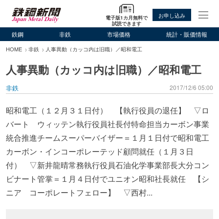
お申し込み
電子版1カ月無料で
試読できます
鉄鋼
非鉄
市場価格
統計・販価情報
HOME
非鉄
人事異動（カッコ内は旧職）／昭和電工
人事異動（カッコ内は旧職）／昭和電工
非鉄
2017/12/6 05:00
昭和電工（１２月３１日付） 【執行役員の退任】 ▽ロ
バート ウィッテン執行役員社長付特命担当カーボン事業
統合推進チームスーパーバイザー＝１月１日付で昭和電工
カーボン・インコーポレーテッド顧問就任（１月３日
付） ▽新井龍晴常務執行役員石油化学事業部長大分コン
ビナート管掌＝１月４日付でユニオン昭和社長就任 【シ
ニア コーポレートフェロー】 ▽西村...