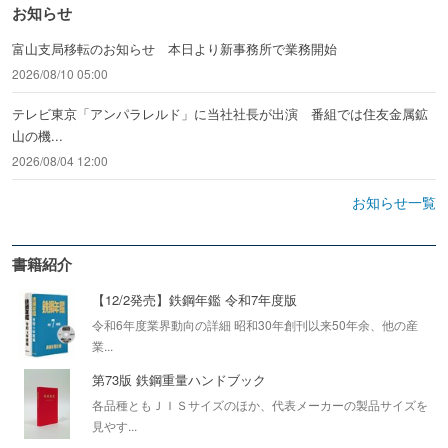
お知らせ
富山支局移転のお知らせ 本日より新事務所で業務開始
2026/08/10 05:00
テレビ東京「アンパラレルド」に当社社長が出演 番組では住友金属鉱
山の機...
2026/08/04 12:00
お知らせ一覧
書籍紹介
【12/2発売】鉄鋼年鑑 令和7年度版
令和6年度業界動向の詳細 昭和30年創刊以来50年余、他の産
業...
第73版 鉄鋼重量ハンドブック
各品種ともＪＩＳサイズのほか、代表メーカーの製品サイズを
見やす...