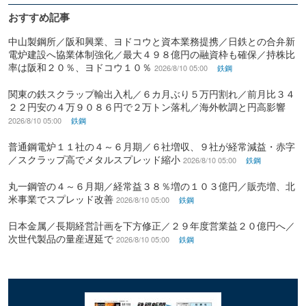
おすすめ記事
中山製鋼所／阪和興業、ヨドコウと資本業務提携／日鉄との合弁新
電炉建設へ協業体制強化／最大４９８億円の融資枠も確保／持株比
率は阪和２０％、ヨドコウ１０％
2026/8/10 05:00
鉄鋼
関東の鉄スクラップ輸出入札／６カ月ぶり５万円割れ／前月比３４
２２円安の４万９０８６円で２万トン落札／海外軟調と円高影響
2026/8/10 05:00
鉄鋼
普通鋼電炉１１社の４～６月期／６社増収、９社が経常減益・赤字
／スクラップ高でメタルスプレッド縮小
2026/8/10 05:00
鉄鋼
丸一鋼管の４～６月期／経常益３８％増の１０３億円／販売増、北
米事業でスプレッド改善
2026/8/10 05:00
鉄鋼
日本金属／長期経営計画を下方修正／２９年度営業益２０億円へ／
次世代製品の量産遅延で
2026/8/10 05:00
鉄鋼