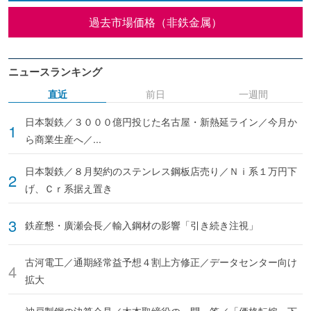
過去市場価格（非鉄金属）
ニュースランキング
直近
前日
一週間
日本製鉄／３０００億円投じた名古屋・新熱延ライン／今月か
ら商業生産へ／...
日本製鉄／８月契約のステンレス鋼板店売り／Ｎｉ系１万円下
げ、Ｃｒ系据え置き
鉄産懇・廣瀬会長／輸入鋼材の影響「引き続き注視」
古河電工／通期経常益予想４割上方修正／データセンター向け
拡大