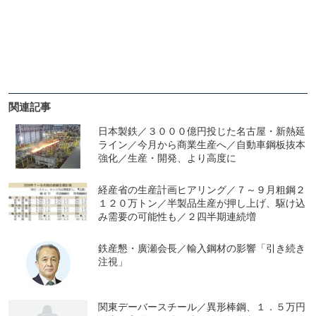
関連記事
日本製鉄／３０００億円投じた名古屋・新熱延
ライン／今月から商業生産へ／自動車鋼板抜本
強化／生産・開発、より高度に
経産省の生産計画ヒアリング／７～９月粗鋼２
１２０万トン／半製品生産が押し上げ、駆け込
み需要の可能性も／２四半期連続増
鉄産懇・廣瀬会長／輸入鋼材の影響「引き続き
注視」
関東デーバースチール／異形棒鋼、１．５万円