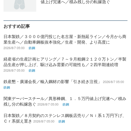
値上げ完遂へ／積み残し分の転嫁急ぐ
おすすめ記事
日本製鉄／３０００億円投じた名古屋・新熱延ライン／今月から商
業生産へ／自動車鋼板抜本強化／生産・開発、より高度に
2026/8/7 05:00
鉄鋼
経産省の生産計画ヒアリング／７～９月粗鋼２１２０万トン／半製
品生産が押し上げ、駆け込み需要の可能性も／２四半期連続増
2026/8/7 05:00
鉄鋼
鉄産懇・廣瀬会長／輸入鋼材の影響「引き続き注視」
2026/8/7 05:00
鉄鋼
関東デーバースチール／異形棒鋼、１．５万円値上げ完遂へ／積み
残し分の転嫁急ぐ
2026/8/7 05:00
鉄鋼
日本製鉄／８月契約のステンレス鋼板店売り／Ｎｉ系１万円下げ、
Ｃｒ系据え置き
2026/8/7 05:00
鉄鋼