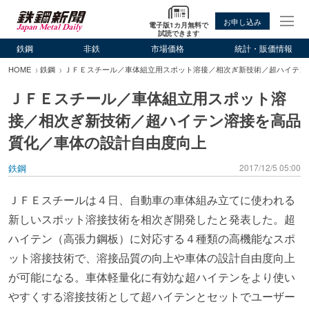
お申し込み
電子版1カ月無料で
試読できます
鉄鋼
非鉄
市場価格
統計・販価情報
HOME
鉄鋼
ＪＦＥスチール／車体組立用スポット溶接／相次ぎ新技術／超ハイテン
ＪＦＥスチール／車体組立用スポット溶
接／相次ぎ新技術／超ハイテン溶接を高品
質化／車体の設計自由度向上
鉄鋼
2017/12/5 05:00
ＪＦＥスチールは４日、自動車の車体組み立てに使われる
新しいスポット溶接技術を相次ぎ開発したと発表した。超
ハイテン（高張力鋼板）に対応する４種類の高機能なスポ
ット溶接技術で、溶接品質の向上や車体の設計自由度向上
が可能になる。車体軽量化に有効な超ハイテンをより使い
やすくする溶接技術として超ハイテンとセットでユーザー