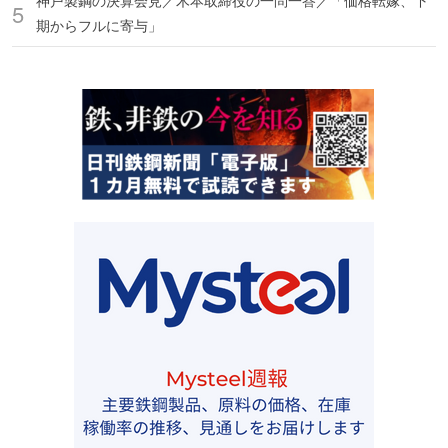
神戸製鋼の決算会見／木本取締役の一問一答／「価格転嫁、下
期からフルに寄与」