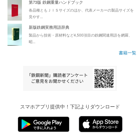
第73版 鉄鋼重量ハンドブック
各品種ともＪＩＳサイズのほか、代表メーカーの製品サイズを
見やす...
新版鉄鋼実務用語辞典
製品から技術・原材料など4,500項目の鉄鋼関連用語を網羅、
昭...
書籍一覧
スマホアプリ提供中！下記よりダウンロード