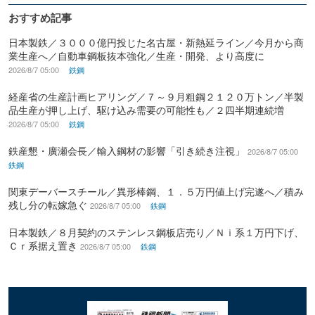
おすすめ記事
日本製鉄／３０００億円投じた名古屋・新熱延ライン／今月から商
業生産へ／自動車鋼板抜本強化／生産・開発、より高度に
2026/8/7 05:00
鉄鋼
経産省の生産計画ヒアリング／７～９月粗鋼２１２０万トン／半製
品生産が押し上げ、駆け込み需要の可能性も／２四半期連続増
2026/8/7 05:00
鉄鋼
鉄産懇・廣瀬会長／輸入鋼材の影響「引き続き注視」
2026/8/7 05:00
鉄鋼
関東デーバースチール／異形棒鋼、１．５万円値上げ完遂へ／積み
残し分の転嫁急ぐ
2026/8/7 05:00
鉄鋼
日本製鉄／８月契約のステンレス鋼板店売り／Ｎｉ系１万円下げ、
Ｃｒ系据え置き
2026/8/7 05:00
鉄鋼