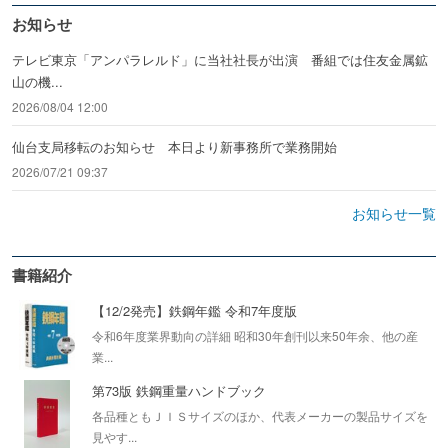
お知らせ
テレビ東京「アンパラレルド」に当社社長が出演 番組では住友金属鉱
山の機...
2026/08/04 12:00
仙台支局移転のお知らせ 本日より新事務所で業務開始
2026/07/21 09:37
お知らせ一覧
書籍紹介
【12/2発売】鉄鋼年鑑 令和7年度版
令和6年度業界動向の詳細 昭和30年創刊以来50年余、他の産
業...
第73版 鉄鋼重量ハンドブック
各品種ともＪＩＳサイズのほか、代表メーカーの製品サイズを
見やす...