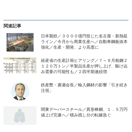
関連記事
日本製鉄／３０００億円投じた名古屋・新熱延
ライン／今月から商業生産へ／自動車鋼板抜本
強化／生産・開発、より高度に
経産省の生産計画ヒアリング／７～９月粗鋼２
１２０万トン／半製品生産が押し上げ、駆け込
み需要の可能性も／２四半期連続増
鉄産懇・廣瀬会長／輸入鋼材の影響「引き続き
注視」
関東デーバースチール／異形棒鋼、１．５万円
値上げ完遂へ／積み残し分の転嫁急ぐ