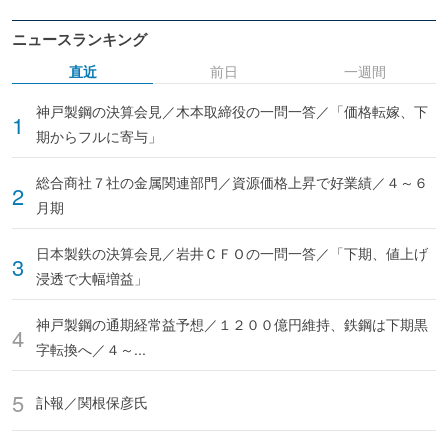
ニュースランキング
直近
前日
一週間
神戸製鋼の決算会見／木本取締役の一問一答／「価格転嫁、下
期からフルに寄与」
総合商社７社の金属関連部門／資源価格上昇で好業績／４～６
月期
日本製鉄の決算会見／岩井ＣＦＯの一問一答／「下期、値上げ
浸透で大幅増益」
神戸製鋼の通期経常益予想／１２００億円維持、鉄鋼は下期黒
字転換へ／４～...
訃報／関根保彦氏