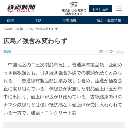
お申し込み
電子版1カ月無料で
試読できます
鉄鋼
非鉄
市場価格
統計・販価情報
HOME
鉄鋼
広島／強含み変わらず
広島／強含み変わらず
鉄鋼
2017/12/4 05:00
中国地区の二三次製品市況は、普通線材製品類、亜鉛め
っき鋼板類とも、引き続き強含み調での展開が続くとみら
れる。 普通線材製品類は積み残しも含め、流通が価格是
正に取り組んでいる。伸線筋が実施した製品値上げ玉が市
中に出回り、値上げが広がり始めている。古紙結束向けの
ナマシ鉄線などは強い抵抗感なく値上げが受け入れられて
いる一方で、建築・コンクリート芯...