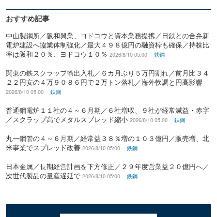
おすすめ記事
中山製鋼所／阪和興業、ヨドコウと資本業務提携／日鉄との合弁新
電炉建設へ協業体制強化／最大４９８億円の融資枠も確保／持株比
率は阪和２０％、ヨドコウ１０％
2026/8/10 05:00
鉄鋼
関東の鉄スクラップ輸出入札／６カ月ぶり５万円割れ／前月比３４
２２円安の４万９０８６円で２万トン落札／海外軟調と円高影響
2026/8/10 05:00
鉄鋼
普通鋼電炉１１社の４～６月期／６社増収、９社が経常減益・赤字
／スクラップ高でメタルスプレッド縮小
2026/8/10 05:00
鉄鋼
丸一鋼管の４～６月期／経常益３８％増の１０３億円／販売増、北
米事業でスプレッド改善
2026/8/10 05:00
鉄鋼
日本金属／長期経営計画を下方修正／２９年度営業益２０億円へ／
次世代製品の量産遅延で
2026/8/10 05:00
鉄鋼