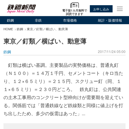
お申し込み
電子版1カ月無料で
試読できます
鉄鋼
非鉄
市場価格
統計・販価情報
HOME
鉄鋼
東京／釘類／横ばい、動意薄
東京／釘類／横ばい、動意薄
鉄鋼
2017/11/24 05:00
釘類は横ばい基調。主要製品の実勢価格は、普通丸釘
（Ｎ１００）＝１４万１千円、セメントコート（キロ当た
り、１２×６５ミリ）＝２１５円、スクリュー釘（同、１
１×６５ミリ）＝２３０円どころ。 鉄丸釘は、公共関連
の土木工事用のコンクリート型枠向けが需要期を迎えてい
る。関係筋では「普通鉄線など鉄線類と同様に値上げを打
ち出したため、多少の仮需はあった」...