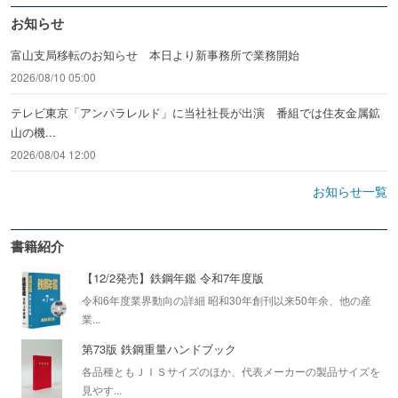
お知らせ
富山支局移転のお知らせ 本日より新事務所で業務開始
2026/08/10 05:00
テレビ東京「アンパラレルド」に当社社長が出演 番組では住友金属鉱
山の機...
2026/08/04 12:00
お知らせ一覧
書籍紹介
【12/2発売】鉄鋼年鑑 令和7年度版
令和6年度業界動向の詳細 昭和30年創刊以来50年余、他の産
業...
第73版 鉄鋼重量ハンドブック
各品種ともＪＩＳサイズのほか、代表メーカーの製品サイズを
見やす...