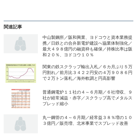
関連記事
中山製鋼所／阪和興業、ヨドコウと資本業務提
携／日鉄との合弁新電炉建設へ協業体制強化／
最大４９８億円の融資枠も確保／持株比率は阪
和２０％、ヨドコウ１０％
関東の鉄スクラップ輸出入札／６カ月ぶり５万
円割れ／前月比３４２２円安の４万９０８６円
で２万トン落札／海外軟調と円高影響
普通鋼電炉１１社の４～６月期／６社増収、９
社が経常減益・赤字／スクラップ高でメタルス
プレッド縮小
丸一鋼管の４～６月期／経常益３８％増の１０
３億円／販売増、北米事業でスプレッド改善