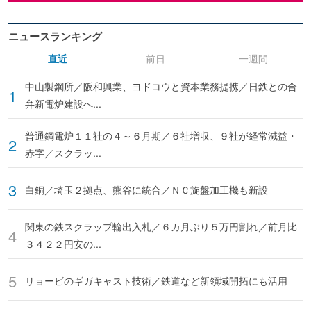
ニュースランキング
直近
前日
一週間
中山製鋼所／阪和興業、ヨドコウと資本業務提携／日鉄との合
弁新電炉建設へ...
普通鋼電炉１１社の４～６月期／６社増収、９社が経常減益・
赤字／スクラッ...
白銅／埼玉２拠点、熊谷に統合／ＮＣ旋盤加工機も新設
関東の鉄スクラップ輸出入札／６カ月ぶり５万円割れ／前月比
３４２２円安の...
リョービのギガキャスト技術／鉄道など新領域開拓にも活用