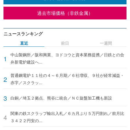
過去市場価格（非鉄金属）
ニュースランキング
直近
前日
一週間
中山製鋼所／阪和興業、ヨドコウと資本業務提携／日鉄との合
弁新電炉建設へ...
普通鋼電炉１１社の４～６月期／６社増収、９社が経常減益・
赤字／スクラッ...
白銅／埼玉２拠点、熊谷に統合／ＮＣ旋盤加工機も新設
関東の鉄スクラップ輸出入札／６カ月ぶり５万円割れ／前月比
３４２２円安の...