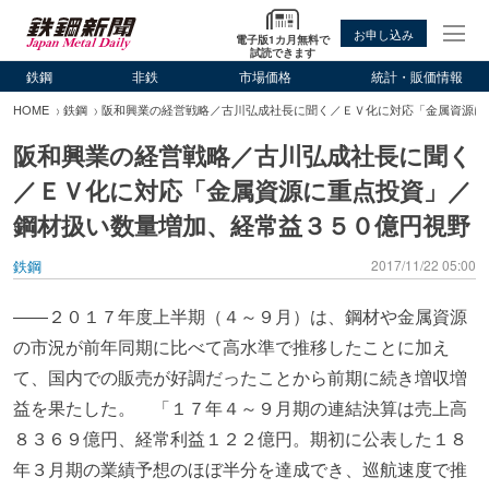
お申し込み
電子版1カ月無料で
試読できます
鉄鋼
非鉄
市場価格
統計・販価情報
HOME
鉄鋼
阪和興業の経営戦略／古川弘成社長に聞く／ＥＶ化に対応「金属資源に
阪和興業の経営戦略／古川弘成社長に聞く
／ＥＶ化に対応「金属資源に重点投資」／
鋼材扱い数量増加、経常益３５０億円視野
鉄鋼
2017/11/22 05:00
――２０１７年度上半期（４～９月）は、鋼材や金属資源
の市況が前年同期に比べて高水準で推移したことに加え
て、国内での販売が好調だったことから前期に続き増収増
益を果たした。 「１７年４～９月期の連結決算は売上高
８３６９億円、経常利益１２２億円。期初に公表した１８
年３月期の業績予想のほぼ半分を達成でき、巡航速度で推