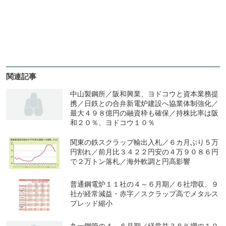
関連記事
中山製鋼所／阪和興業、ヨドコウと資本業務提
携／日鉄との合弁新電炉建設へ協業体制強化／
最大４９８億円の融資枠も確保／持株比率は阪
和２０％、ヨドコウ１０％
関東の鉄スクラップ輸出入札／６カ月ぶり５万
円割れ／前月比３４２２円安の４万９０８６円
で２万トン落札／海外軟調と円高影響
普通鋼電炉１１社の４～６月期／６社増収、９
社が経常減益・赤字／スクラップ高でメタルス
プレッド縮小
丸一鋼管の４～６月期／経常益３８％増の１０