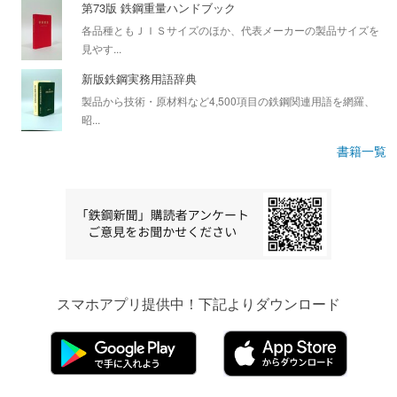
第73版 鉄鋼重量ハンドブック
各品種ともＪＩＳサイズのほか、代表メーカーの製品サイズを
見やす...
新版鉄鋼実務用語辞典
製品から技術・原材料など4,500項目の鉄鋼関連用語を網羅、
昭...
書籍一覧
スマホアプリ提供中！下記よりダウンロード