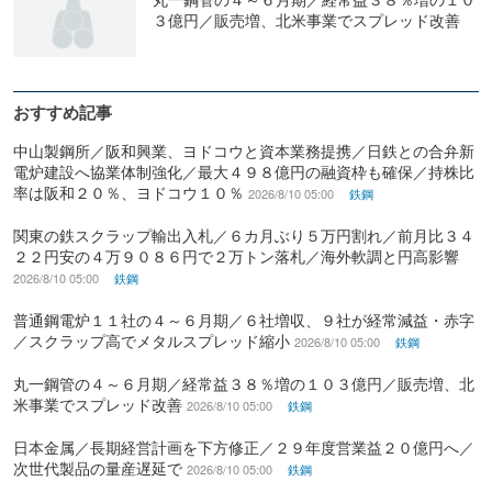
３億円／販売増、北米事業でスプレッド改善
おすすめ記事
中山製鋼所／阪和興業、ヨドコウと資本業務提携／日鉄との合弁新
電炉建設へ協業体制強化／最大４９８億円の融資枠も確保／持株比
率は阪和２０％、ヨドコウ１０％
2026/8/10 05:00
鉄鋼
関東の鉄スクラップ輸出入札／６カ月ぶり５万円割れ／前月比３４
２２円安の４万９０８６円で２万トン落札／海外軟調と円高影響
2026/8/10 05:00
鉄鋼
普通鋼電炉１１社の４～６月期／６社増収、９社が経常減益・赤字
／スクラップ高でメタルスプレッド縮小
2026/8/10 05:00
鉄鋼
丸一鋼管の４～６月期／経常益３８％増の１０３億円／販売増、北
米事業でスプレッド改善
2026/8/10 05:00
鉄鋼
日本金属／長期経営計画を下方修正／２９年度営業益２０億円へ／
次世代製品の量産遅延で
2026/8/10 05:00
鉄鋼