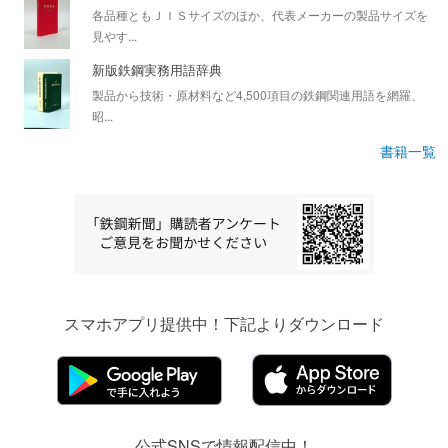
各品種ともＪＩＳサイズのほか、代表メーカーの製品サイズを
見やす...
新版鉄鋼実務用語辞典
製品から技術・原材料など4,500項目の鉄鋼関連用語を網羅、
昭...
書籍一覧
スマホアプリ提供中！下記よりダウンロード
公式SNSで情報配信中！