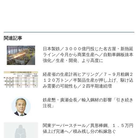
関連記事
日本製鉄／３０００億円投じた名古屋・新熱延
ライン／今月から商業生産へ／自動車鋼板抜本
強化／生産・開発、より高度に
経産省の生産計画ヒアリング／７～９月粗鋼２
１２０万トン／半製品生産が押し上げ、駆け込
み需要の可能性も／２四半期連続増
鉄産懇・廣瀬会長／輸入鋼材の影響「引き続き
注視」
関東デーバースチール／異形棒鋼、１．５万円
値上げ完遂へ／積み残し分の転嫁急ぐ