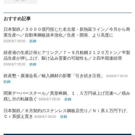
おすすめ記事
日本製鉄／３０００億円投じた名古屋・新熱延ライン／今月から商
業生産へ／自動車鋼板抜本強化／生産・開発、より高度に
2026/8/7 05:00
鉄鋼
経産省の生産計画ヒアリング／７～９月粗鋼２１２０万トン／半製
品生産が押し上げ、駆け込み需要の可能性も／２四半期連続増
2026/8/7 05:00
鉄鋼
鉄産懇・廣瀬会長／輸入鋼材の影響「引き続き注視」
2026/8/7 05:00
鉄鋼
関東デーバースチール／異形棒鋼、１．５万円値上げ完遂へ／積み
残し分の転嫁急ぐ
2026/8/7 05:00
鉄鋼
日本製鉄／８月契約のステンレス鋼板店売り／Ｎｉ系１万円下げ、
Ｃｒ系据え置き
2026/8/7 05:00
鉄鋼