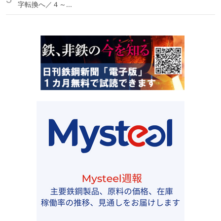
字転換へ／４～...