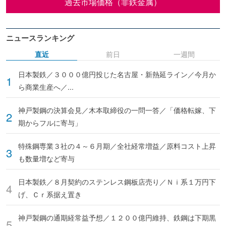
過去市場価格（非鉄金属）
ニュースランキング
直近
前日
一週間
日本製鉄／３０００億円投じた名古屋・新熱延ライン／今月か
ら商業生産へ／...
神戸製鋼の決算会見／木本取締役の一問一答／「価格転嫁、下
期からフルに寄与」
特殊鋼専業３社の４～６月期／全社経常増益／原料コスト上昇
も数量増など寄与
日本製鉄／８月契約のステンレス鋼板店売り／Ｎｉ系１万円下
げ、Ｃｒ系据え置き
神戸製鋼の通期経常益予想／１２００億円維持、鉄鋼は下期黒