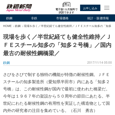
お申し込み
電子版1カ月無料で
試読できます
鉄鋼
非鉄
市場価格
統計・販価情報
HOME
鉄鋼
現場を歩く／半世紀経ても健全性維持／ＪＦＥスチール知多の「知多２
現場を歩く／半世紀経ても健全性維持／Ｊ
ＦＥスチール知多の「知多２号橋」／国内
最古の耐候性鋼橋梁／
鉄鋼
2017/11/14 05:00
さびをさびで制する独特の機能が特徴の耐候性鋼。ＪＦＥ
スチールの知多製造所（愛知県半田市）内にある「知多２
号橋」は、この耐候性鋼が国内で最初に使われた橋梁だ。
今年は１９６７年の架設から５０周年の節目にあたる。半
世紀にわたる耐候性鋼の有用性を実証した構造物として国
内外の研究者の注目を集めている。（石川 勇吉）