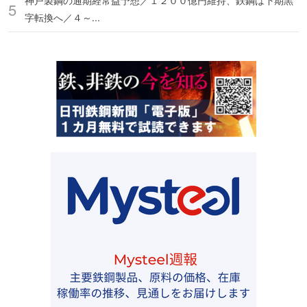
神戸製鋼の通期経常益予想／１２００億円維持、鉄鋼は下期黒
字転換へ／４～...