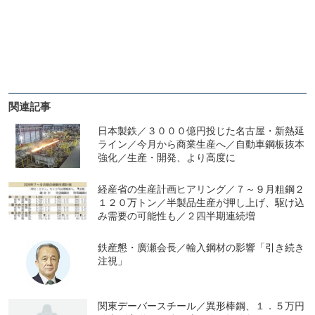
関連記事
日本製鉄／３０００億円投じた名古屋・新熱延
ライン／今月から商業生産へ／自動車鋼板抜本
強化／生産・開発、より高度に
経産省の生産計画ヒアリング／７～９月粗鋼２
１２０万トン／半製品生産が押し上げ、駆け込
み需要の可能性も／２四半期連続増
鉄産懇・廣瀬会長／輸入鋼材の影響「引き続き
注視」
関東デーバースチール／異形棒鋼、１．５万円