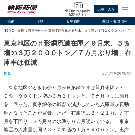
お申し込み
電子版1カ月無料で
試読できます
鉄鋼
非鉄
市場価格
統計・販価情報
HOME
鉄鋼
東京地区のＨ形鋼流通在庫／９月末、３％増の３万２０００トン／７カ
東京地区のＨ形鋼流通在庫／９月末、３％
増の３万２０００トン／７カ月ぶり増、在
庫率は低減
鉄鋼
2017/10/26 05:00
東京地区のときわ会９月末Ｈ形鋼在庫は前月末比２・
９％、９００トン増の３万２千トンと、７カ月ぶりに前月
を上回った。夏季炉修の影響で減少していた入庫量が反動
増となったことが背景。ただ、在庫率は２・２１カ月と前
月を下回り、２カ月台の水準が６カ月続いている。 東京
地区の入庫量は同２３・２％増の１万５４００トン、出庫