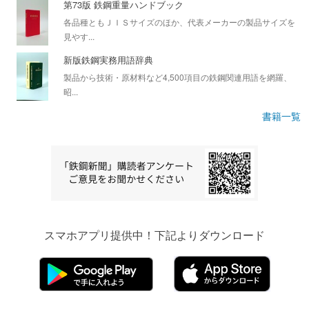
第73版 鉄鋼重量ハンドブック
各品種ともＪＩＳサイズのほか、代表メーカーの製品サイズを
見やす...
新版鉄鋼実務用語辞典
製品から技術・原材料など4,500項目の鉄鋼関連用語を網羅、
昭...
書籍一覧
スマホアプリ提供中！下記よりダウンロード