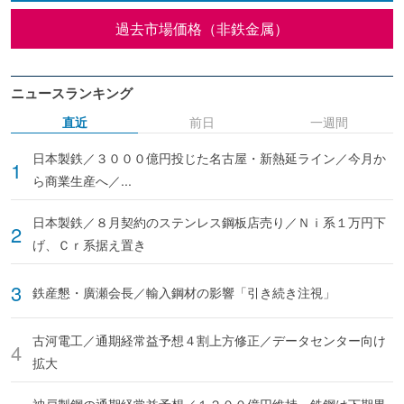
過去市場価格（非鉄金属）
ニュースランキング
直近
前日
一週間
日本製鉄／３０００億円投じた名古屋・新熱延ライン／今月か
ら商業生産へ／...
日本製鉄／８月契約のステンレス鋼板店売り／Ｎｉ系１万円下
げ、Ｃｒ系据え置き
鉄産懇・廣瀬会長／輸入鋼材の影響「引き続き注視」
古河電工／通期経常益予想４割上方修正／データセンター向け
拡大