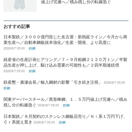
値上げ完遂へ／積み残し分の転嫁急ぐ
おすすめ記事
日本製鉄／３０００億円投じた名古屋・新熱延ライン／今月から商
業生産へ／自動車鋼板抜本強化／生産・開発、より高度に
2026/8/7 05:00
鉄鋼
経産省の生産計画ヒアリング／７～９月粗鋼２１２０万トン／半製
品生産が押し上げ、駆け込み需要の可能性も／２四半期連続増
2026/8/7 05:00
鉄鋼
鉄産懇・廣瀬会長／輸入鋼材の影響「引き続き注視」
2026/8/7 05:00
鉄鋼
関東デーバースチール／異形棒鋼、１．５万円値上げ完遂へ／積み
残し分の転嫁急ぐ
2026/8/7 05:00
鉄鋼
日本製鉄／８月契約のステンレス鋼板店売り／Ｎｉ系１万円下げ、
Ｃｒ系据え置き
2026/8/7 05:00
鉄鋼