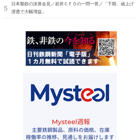
日本製鉄の決算会見／岩井ＣＦＯの一問一答／「下期、値上げ
浸透で大幅増益」