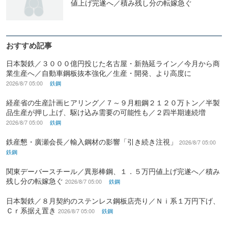
値上げ完遂へ／積み残し分の転嫁急ぐ
おすすめ記事
日本製鉄／３０００億円投じた名古屋・新熱延ライン／今月から商
業生産へ／自動車鋼板抜本強化／生産・開発、より高度に
2026/8/7 05:00
鉄鋼
経産省の生産計画ヒアリング／７～９月粗鋼２１２０万トン／半製
品生産が押し上げ、駆け込み需要の可能性も／２四半期連続増
2026/8/7 05:00
鉄鋼
鉄産懇・廣瀬会長／輸入鋼材の影響「引き続き注視」
2026/8/7 05:00
鉄鋼
関東デーバースチール／異形棒鋼、１．５万円値上げ完遂へ／積み
残し分の転嫁急ぐ
2026/8/7 05:00
鉄鋼
日本製鉄／８月契約のステンレス鋼板店売り／Ｎｉ系１万円下げ、
Ｃｒ系据え置き
2026/8/7 05:00
鉄鋼