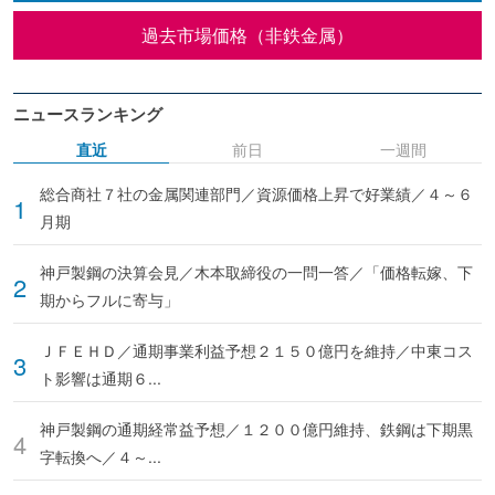
過去市場価格（非鉄金属）
ニュースランキング
直近
前日
一週間
総合商社７社の金属関連部門／資源価格上昇で好業績／４～６
月期
神戸製鋼の決算会見／木本取締役の一問一答／「価格転嫁、下
期からフルに寄与」
ＪＦＥＨＤ／通期事業利益予想２１５０億円を維持／中東コス
ト影響は通期６...
神戸製鋼の通期経常益予想／１２００億円維持、鉄鋼は下期黒
字転換へ／４～...