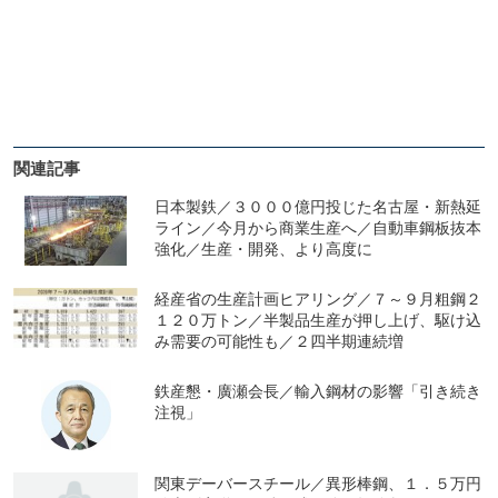
関連記事
日本製鉄／３０００億円投じた名古屋・新熱延
ライン／今月から商業生産へ／自動車鋼板抜本
強化／生産・開発、より高度に
経産省の生産計画ヒアリング／７～９月粗鋼２
１２０万トン／半製品生産が押し上げ、駆け込
み需要の可能性も／２四半期連続増
鉄産懇・廣瀬会長／輸入鋼材の影響「引き続き
注視」
関東デーバースチール／異形棒鋼、１．５万円