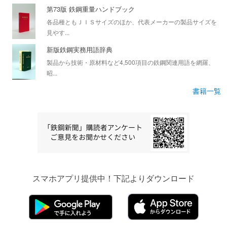
第73版 鉄鋼重量ハンドブック
各品種ともＪＩＳサイズのほか、代表メーカーの製品サイズを
見やす...
新版鉄鋼実務用語辞典
製品から技術・原材料など4,500項目の鉄鋼関連用語を網羅、
昭...
書籍一覧
スマホアプリ提供中！下記よりダウンロード