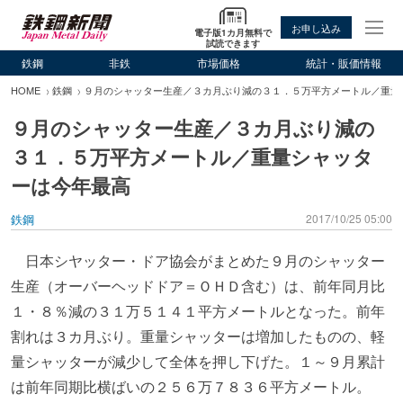
お申し込み
電子版1カ月無料で
試読できます
鉄鋼
非鉄
市場価格
統計・販価情報
HOME
鉄鋼
９月のシャッター生産／３カ月ぶり減の３１．５万平方メートル／重量
９月のシャッター生産／３カ月ぶり減の
３１．５万平方メートル／重量シャッタ
ーは今年最高
鉄鋼
2017/10/25 05:00
日本シヤッター・ドア協会がまとめた９月のシャッター
生産（オーバーヘッドドア＝ＯＨＤ含む）は、前年同月比
１・８％減の３１万５１４１平方メートルとなった。前年
割れは３カ月ぶり。重量シャッターは増加したものの、軽
量シャッターが減少して全体を押し下げた。１～９月累計
は前年同期比横ばいの２５６万７８３６平方メートル。