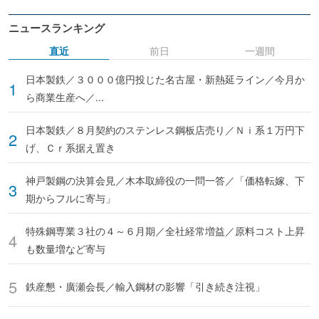
ニュースランキング
直近
前日
一週間
日本製鉄／３０００億円投じた名古屋・新熱延ライン／今月か
ら商業生産へ／...
日本製鉄／８月契約のステンレス鋼板店売り／Ｎｉ系１万円下
げ、Ｃｒ系据え置き
神戸製鋼の決算会見／木本取締役の一問一答／「価格転嫁、下
期からフルに寄与」
特殊鋼専業３社の４～６月期／全社経常増益／原料コスト上昇
も数量増など寄与
鉄産懇・廣瀬会長／輸入鋼材の影響「引き続き注視」