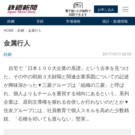
お申し込み
電子版1カ月無料で
試読できます
鉄鋼
非鉄
市場価格
統計・販価情報
HOME
鉄鋼
金属行人
金属行人
鉄鋼
2017/10/17 05:00
自宅で「日本１００大企業の系譜」という古本を見つけ
た。その中の戦前３大財閥と関連企業系図についての記述
が興味深かった▼三菱グループは「組織の三菱」と呼ば
れ、個人よりもチームを重視する傾向にあるという。系列
企業は、原則主導権を握れる合併しか行わないのだとか▼
住友グループには、社員教育で個人スキルを高めた少数精
鋭、「石橋を叩いても渡らない」堅実...