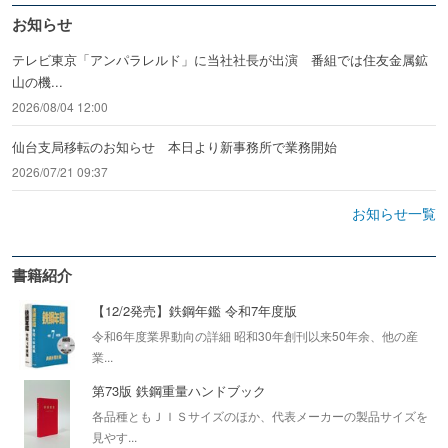
お知らせ
テレビ東京「アンパラレルド」に当社社長が出演 番組では住友金属鉱
山の機...
2026/08/04 12:00
仙台支局移転のお知らせ 本日より新事務所で業務開始
2026/07/21 09:37
お知らせ一覧
書籍紹介
【12/2発売】鉄鋼年鑑 令和7年度版
令和6年度業界動向の詳細 昭和30年創刊以来50年余、他の産
業...
第73版 鉄鋼重量ハンドブック
各品種ともＪＩＳサイズのほか、代表メーカーの製品サイズを
見やす...