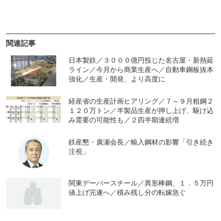
関連記事
日本製鉄／３０００億円投じた名古屋・新熱延
ライン／今月から商業生産へ／自動車鋼板抜本
強化／生産・開発、より高度に
経産省の生産計画ヒアリング／７～９月粗鋼２
１２０万トン／半製品生産が押し上げ、駆け込
み需要の可能性も／２四半期連続増
鉄産懇・廣瀬会長／輸入鋼材の影響「引き続き
注視」
関東デーバースチール／異形棒鋼、１．５万円
値上げ完遂へ／積み残し分の転嫁急ぐ