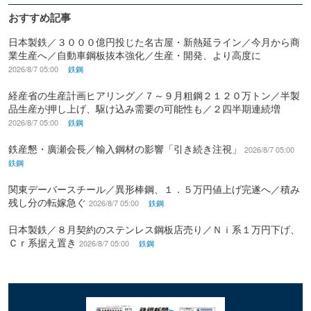
おすすめ記事
日本製鉄／３０００億円投じた名古屋・新熱延ライン／今月から商
業生産へ／自動車鋼板抜本強化／生産・開発、より高度に
2026/8/7 05:00
鉄鋼
経産省の生産計画ヒアリング／７～９月粗鋼２１２０万トン／半製
品生産が押し上げ、駆け込み需要の可能性も／２四半期連続増
2026/8/7 05:00
鉄鋼
鉄産懇・廣瀬会長／輸入鋼材の影響「引き続き注視」
2026/8/7 05:00
鉄鋼
関東デーバースチール／異形棒鋼、１．５万円値上げ完遂へ／積み
残し分の転嫁急ぐ
2026/8/7 05:00
鉄鋼
日本製鉄／８月契約のステンレス鋼板店売り／Ｎｉ系１万円下げ、
Ｃｒ系据え置き
2026/8/7 05:00
鉄鋼