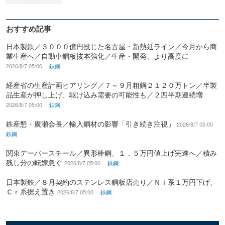
おすすめ記事
日本製鉄／３０００億円投じた名古屋・新熱延ライン／今月から商
業生産へ／自動車鋼板抜本強化／生産・開発、より高度に
2026/8/7 05:00
鉄鋼
経産省の生産計画ヒアリング／７～９月粗鋼２１２０万トン／半製
品生産が押し上げ、駆け込み需要の可能性も／２四半期連続増
2026/8/7 05:00
鉄鋼
鉄産懇・廣瀬会長／輸入鋼材の影響「引き続き注視」
2026/8/7 05:00
鉄鋼
関東デーバースチール／異形棒鋼、１．５万円値上げ完遂へ／積み
残し分の転嫁急ぐ
2026/8/7 05:00
鉄鋼
日本製鉄／８月契約のステンレス鋼板店売り／Ｎｉ系１万円下げ、
Ｃｒ系据え置き
2026/8/7 05:00
鉄鋼