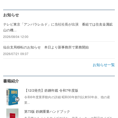
お知らせ
テレビ東京「アンパラレルド」に当社社長が出演 番組では住友金属鉱
山の機...
2026/08/04 12:00
仙台支局移転のお知らせ 本日より新事務所で業務開始
2026/07/21 09:37
お知らせ一覧
書籍紹介
【12/2発売】鉄鋼年鑑 令和7年度版
令和6年度業界動向の詳細 昭和30年創刊以来50年余、他の産
業...
第73版 鉄鋼重量ハンドブック
各品種ともＪＩＳサイズのほか、代表メーカーの製品サイズを