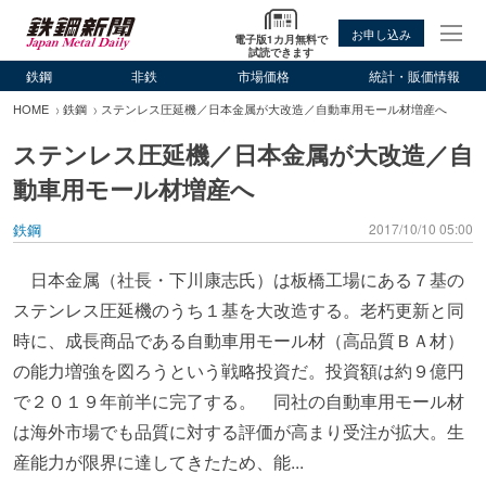
お申し込み
電子版1カ月無料で
試読できます
鉄鋼
非鉄
市場価格
統計・販価情報
HOME
鉄鋼
ステンレス圧延機／日本金属が大改造／自動車用モール材増産へ
ステンレス圧延機／日本金属が大改造／自
動車用モール材増産へ
鉄鋼
2017/10/10 05:00
日本金属（社長・下川康志氏）は板橋工場にある７基の
ステンレス圧延機のうち１基を大改造する。老朽更新と同
時に、成長商品である自動車用モール材（高品質ＢＡ材）
の能力増強を図ろうという戦略投資だ。投資額は約９億円
で２０１９年前半に完了する。 同社の自動車用モール材
は海外市場でも品質に対する評価が高まり受注が拡大。生
産能力が限界に達してきたため、能...