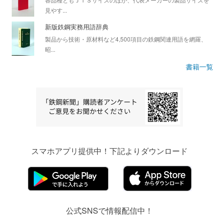
見やす...
新版鉄鋼実務用語辞典
製品から技術・原材料など4,500項目の鉄鋼関連用語を網羅、
昭...
書籍一覧
スマホアプリ提供中！下記よりダウンロード
公式SNSで情報配信中！