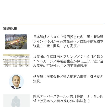
関連記事
日本製鉄／３０００億円投じた名古屋・新熱延
ライン／今月から商業生産へ／自動車鋼板抜本
強化／生産・開発、より高度に
経産省の生産計画ヒアリング／７～９月粗鋼２
１２０万トン／半製品生産が押し上げ、駆け込
み需要の可能性も／２四半期連続増
鉄産懇・廣瀬会長／輸入鋼材の影響「引き続き
注視」
関東デーバースチール／異形棒鋼、１．５万円
値上げ完遂へ／積み残し分の転嫁急ぐ