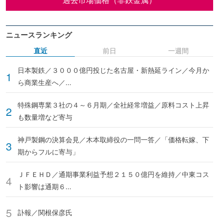
ニュースランキング
直近
前日
一週間
日本製鉄／３０００億円投じた名古屋・新熱延ライン／今月か
ら商業生産へ／...
特殊鋼専業３社の４～６月期／全社経常増益／原料コスト上昇
も数量増など寄与
神戸製鋼の決算会見／木本取締役の一問一答／「価格転嫁、下
期からフルに寄与」
ＪＦＥＨＤ／通期事業利益予想２１５０億円を維持／中東コス
ト影響は通期６...
訃報／関根保彦氏