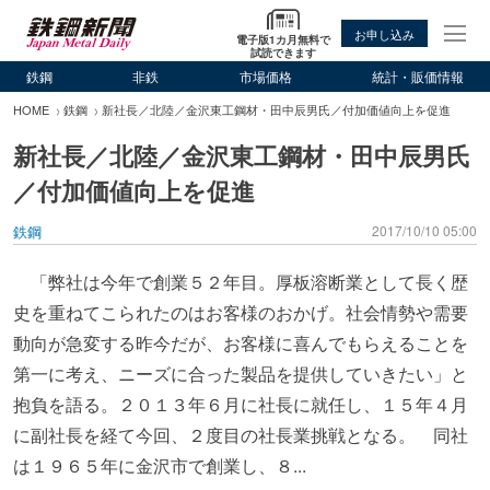
お申し込み
電子版1カ月無料で
試読できます
鉄鋼
非鉄
市場価格
統計・販価情報
HOME
鉄鋼
新社長／北陸／金沢東工鋼材・田中辰男氏／付加価値向上を促進
新社長／北陸／金沢東工鋼材・田中辰男氏
／付加価値向上を促進
鉄鋼
2017/10/10 05:00
「弊社は今年で創業５２年目。厚板溶断業として長く歴
史を重ねてこられたのはお客様のおかげ。社会情勢や需要
動向が急変する昨今だが、お客様に喜んでもらえることを
第一に考え、ニーズに合った製品を提供していきたい」と
抱負を語る。２０１３年６月に社長に就任し、１５年４月
に副社長を経て今回、２度目の社長業挑戦となる。 同社
は１９６５年に金沢市で創業し、８...