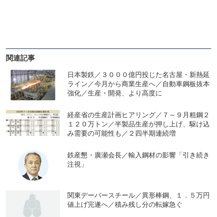
関連記事
日本製鉄／３０００億円投じた名古屋・新熱延
ライン／今月から商業生産へ／自動車鋼板抜本
強化／生産・開発、より高度に
経産省の生産計画ヒアリング／７～９月粗鋼２
１２０万トン／半製品生産が押し上げ、駆け込
み需要の可能性も／２四半期連続増
鉄産懇・廣瀬会長／輸入鋼材の影響「引き続き
注視」
関東デーバースチール／異形棒鋼、１．５万円
値上げ完遂へ／積み残し分の転嫁急ぐ