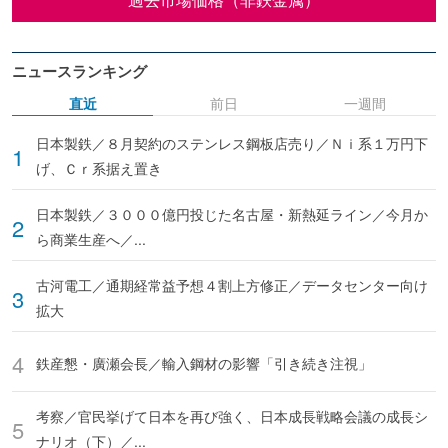
ニュースランキング
直近
前日
一週間
日本製鉄／８月契約のステンレス鋼板店売り／Ｎｉ系１万円下
げ、Ｃｒ系据え置き
日本製鉄／３０００億円投じた名古屋・新熱延ライン／今月か
ら商業生産へ／...
古河電工／通期経常益予想４割上方修正／データセンター向け
拡大
鉄産懇・廣瀬会長／輸入鋼材の影響「引き続き注視」
考察／官民挙げて日本を再び強く、日本成長戦略会議の成長シ
ナリオ（下）／...