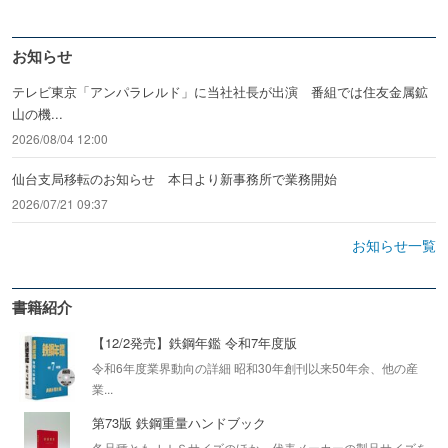
お知らせ
テレビ東京「アンパラレルド」に当社社長が出演 番組では住友金属鉱
山の機...
2026/08/04 12:00
仙台支局移転のお知らせ 本日より新事務所で業務開始
2026/07/21 09:37
お知らせ一覧
書籍紹介
【12/2発売】鉄鋼年鑑 令和7年度版
令和6年度業界動向の詳細 昭和30年創刊以来50年余、他の産
業...
第73版 鉄鋼重量ハンドブック
各品種ともＪＩＳサイズのほか、代表メーカーの製品サイズを