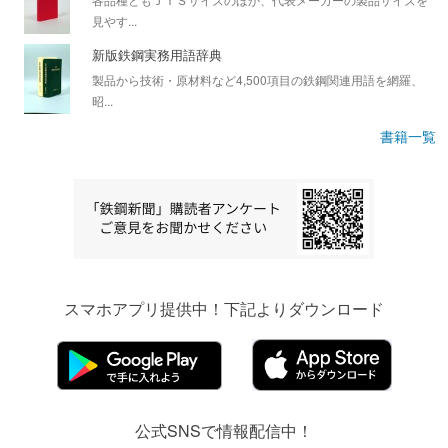
見やす...
新版鉄鋼実務用語辞典
製品から技術・原材料など4,500項目の鉄鋼関連用語を網羅、
昭...
書籍一覧
スマホアプリ提供中！下記よりダウンロード
公式SNSで情報配信中！