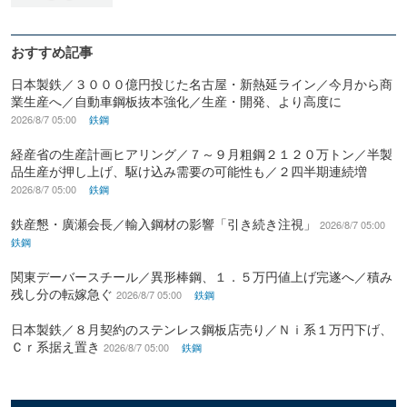
おすすめ記事
日本製鉄／３０００億円投じた名古屋・新熱延ライン／今月から商
業生産へ／自動車鋼板抜本強化／生産・開発、より高度に
2026/8/7 05:00
鉄鋼
経産省の生産計画ヒアリング／７～９月粗鋼２１２０万トン／半製
品生産が押し上げ、駆け込み需要の可能性も／２四半期連続増
2026/8/7 05:00
鉄鋼
鉄産懇・廣瀬会長／輸入鋼材の影響「引き続き注視」
2026/8/7 05:00
鉄鋼
関東デーバースチール／異形棒鋼、１．５万円値上げ完遂へ／積み
残し分の転嫁急ぐ
2026/8/7 05:00
鉄鋼
日本製鉄／８月契約のステンレス鋼板店売り／Ｎｉ系１万円下げ、
Ｃｒ系据え置き
2026/8/7 05:00
鉄鋼