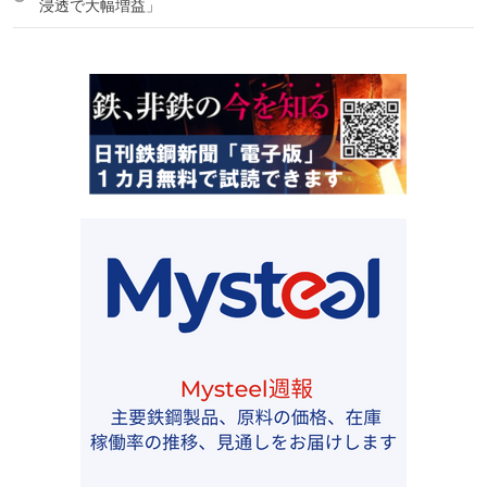
浸透で大幅増益」