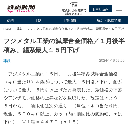
お申し込み
電子版1カ月無料で
試読できます
鉄鋼
非鉄
市場価格
統計・販価情報
HOME
非鉄
フジメタル工業の減摩合金価格／１月後半積み、錫系最大１５円下げ
フジメタル工業の減摩合金価格／１月後半
積み、錫系最大１５円下げ
非鉄
2024/1/16 05:00
フジメタル工業は１５日、１月後半積み減摩合金価格
（キロ当たり）を錫系について最大１５円引き下げ、鉛系
について最大１５円引き上げたと発表した。錫価格の下落
やアンチモン価格の上昇などを反映した。改定はきょう１
６日から。 新販価は次の通り。（単位・キロ当たり円、
現金、５００キロ以上、カッコ内は前回比の変動幅、▼は
下げ） ▽１種＝４４７０（▼１５）...