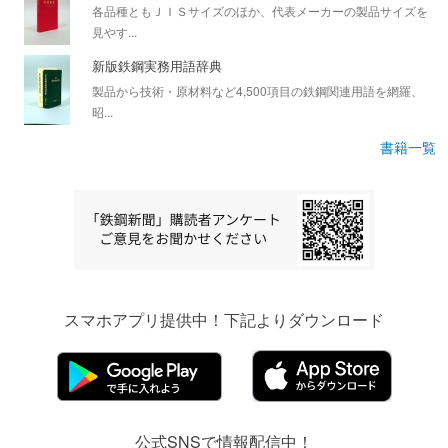
各品種ともＪＩＳサイズのほか、代表メーカーの製品サイズを
見やす...
新版鉄鋼実務用語辞典
製品から技術・原材料など4,500項目の鉄鋼関連用語を網羅、
昭...
書籍一覧
スマホアプリ提供中！下記よりダウンロード
公式SNSで情報配信中！