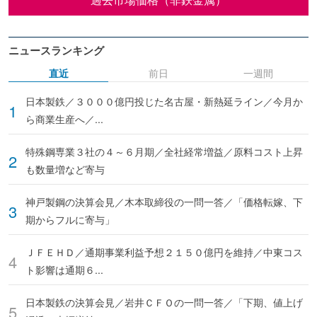
ニュースランキング
直近
前日
一週間
日本製鉄／３０００億円投じた名古屋・新熱延ライン／今月か
ら商業生産へ／...
特殊鋼専業３社の４～６月期／全社経常増益／原料コスト上昇
も数量増など寄与
神戸製鋼の決算会見／木本取締役の一問一答／「価格転嫁、下
期からフルに寄与」
ＪＦＥＨＤ／通期事業利益予想２１５０億円を維持／中東コス
ト影響は通期６...
日本製鉄の決算会見／岩井ＣＦＯの一問一答／「下期、値上げ