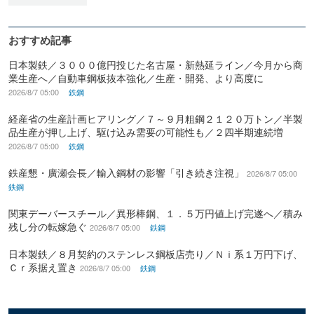
おすすめ記事
日本製鉄／３０００億円投じた名古屋・新熱延ライン／今月から商
業生産へ／自動車鋼板抜本強化／生産・開発、より高度に
2026/8/7 05:00
鉄鋼
経産省の生産計画ヒアリング／７～９月粗鋼２１２０万トン／半製
品生産が押し上げ、駆け込み需要の可能性も／２四半期連続増
2026/8/7 05:00
鉄鋼
鉄産懇・廣瀬会長／輸入鋼材の影響「引き続き注視」
2026/8/7 05:00
鉄鋼
関東デーバースチール／異形棒鋼、１．５万円値上げ完遂へ／積み
残し分の転嫁急ぐ
2026/8/7 05:00
鉄鋼
日本製鉄／８月契約のステンレス鋼板店売り／Ｎｉ系１万円下げ、
Ｃｒ系据え置き
2026/8/7 05:00
鉄鋼