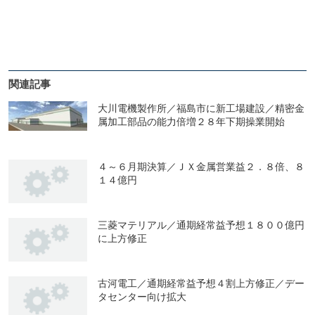
関連記事
大川電機製作所／福島市に新工場建設／精密金
属加工部品の能力倍増２８年下期操業開始
４～６月期決算／ＪＸ金属営業益２．８倍、８
１４億円
三菱マテリアル／通期経常益予想１８００億円
に上方修正
古河電工／通期経常益予想４割上方修正／デー
タセンター向け拡大