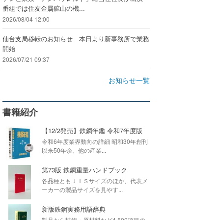
番組では住友金属鉱山の機...
2026/08/04 12:00
仙台支局移転のお知らせ 本日より新事務所で業務
開始
2026/07/21 09:37
お知らせ一覧
書籍紹介
【12/2発売】鉄鋼年鑑 令和7年度版
令和6年度業界動向の詳細 昭和30年創刊
以来50年余、他の産業...
第73版 鉄鋼重量ハンドブック
各品種ともＪＩＳサイズのほか、代表メ
ーカーの製品サイズを見やす...
新版鉄鋼実務用語辞典
製品から技術・原材料など4,500項目の