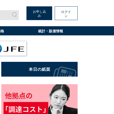
お申し込
ログイ
み
ン
価格
統計・販価情報