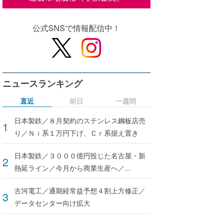
公式SNSで情報配信中！
ニュースランキング
直近
前日
一週間
日本製鉄／８月契約のステンレス鋼板店売
り／Ｎｉ系１万円下げ、Ｃｒ系据え置き
日本製鉄／３０００億円投じた名古屋・新
熱延ライン／今月から商業生産へ／...
古河電工／通期経常益予想４割上方修正／
データセンター向け拡大