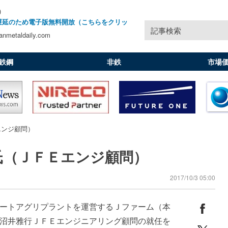
)
遅延のため電子版無料開放（こちらをクリッ
記事検索
nmetaldaily.com
鉄鋼
非鉄
市場
エンジ顧問）
氏（ＪＦＥエンジ顧問）
2017/10/3 05:00
ートアグリプラントを運営するＪファーム（本
沼井雅行ＪＦＥエンジニアリング顧問の就任を