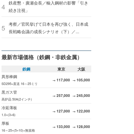
鉄産懇・廣瀬会長／輸入鋼材の影響「引き
続き注視」
考察／官民挙げて日本を再び強く、日本成
長戦略会議の成長シナリオ（下）／...
最新市場価格（鉄鋼・非鉄金属）
鉄鋼
東京
大阪
異形棒鋼
117,000
105,000
→
→
SD295=直送 16～25ミリ
黒ガス管
257,000
245,000
→
→
高炉品 50A(2インチ)
冷延薄板
127,000
122,000
→
→
1.0×(3×6)
厚板
133,000
128,000
→
→
16～25×(5×10)=無規格