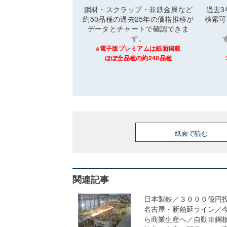
鋼材・スクラップ・非鉄金属など
過去
約50品種の過去25年の価格推移が
検索可
データとチャートで確認できま
す。
※電子版プレミアムは紙面掲載
ほぼ全品種の約240品種
紙面で読む
関連記事
日本製鉄／３０００億円
名古屋・新熱延ライン／
ら商業生産へ／自動車鋼