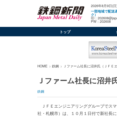
2026年8月9日(日
一部地域で配送
ク）
ID：202608@japa
PW：202608
トップ
HOME
鉄鋼
Ｊファーム社長に沼井氏（ＪＦＥ
Ｊファーム社長に沼井
鉄鋼
ＪＦＥエンジニアリンググループでスマ
社・札幌市）は、１０月１日付で新社長に