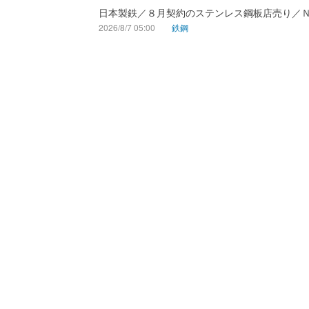
日本製鉄／８月契約のステンレス鋼板店売り／
2026/8/7 05:00
鉄鋼