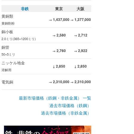
非鉄
東京
大阪
黄銅類
1,437,000
1,377,000
→
→
黄銅削粉
銅小板
2,580
2,712
→
→
2.0ミリ(365×1200ミリ)
銅管
2,760
2,922
→
→
50×5ミリ
ニッケル地金
2,850
2,850
↓
↓
溶解用
電気銅
2,310,000
2,310,000
→
→
最新市場価格（鉄鋼・非鉄金属） 一覧
過去市場価格（鉄鋼）
過去市場価格（非鉄金属）