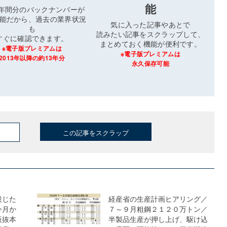
能
3年間分のバックナンバーが
能だから、過去の業界状況
気に入った記事やあとで
も
読みたい記事をスクラップして、
すぐに確認できます。
まとめておく機能が便利です。
※電子版プレミアムは
※電子版プレミアムは
2013年以降の約13年分
永久保存可能
この記事をスクラップ
投じた
経産省の生産計画ヒアリング／
今月か
７～９月粗鋼２１２０万トン／
板抜本
半製品生産が押し上げ、駆け込