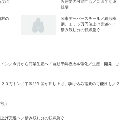
高度に
み需要の可能性も／２四半期連
続増
鋼材の
関東デーバースチール／異形棒
鋼、１．５万円値上げ完遂へ／
積み残し分の転嫁急ぐ
ライン／今月から商業生産へ／自動車鋼板抜本強化／生産・開発、よ
１２０万トン／半製品生産が押し上げ、駆け込み需要の可能性も／２
注視」
値上げ完遂へ／積み残し分の転嫁急ぐ