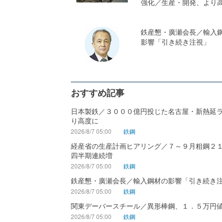
強化／生産・開発、より
鉄産懇・廣瀬会長／輸入
影響「引き続き注視」
おすすめ記事
日本製鉄／３０００億円投じた名古屋・新熱延
り高度に
2026/8/7 05:00
鉄鋼
経産省の生産計画ヒアリング／７～９月粗鋼２
四半期連続増
2026/8/7 05:00
鉄鋼
鉄産懇・廣瀬会長／輸入鋼材の影響「引き続き
2026/8/7 05:00
鉄鋼
関東デーバースチール／異形棒鋼、１．５万円
2026/8/7 05:00
鉄鋼