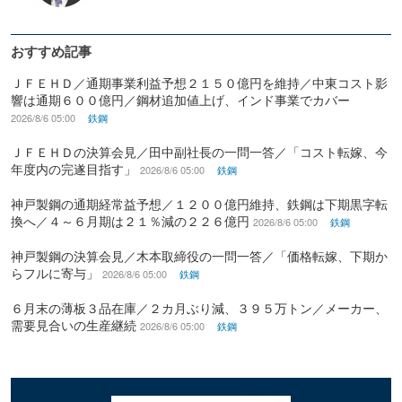
おすすめ記事
ＪＦＥＨＤ／通期事業利益予想２１５０億円を維持／中東コスト影
響は通期６００億円／鋼材追加値上げ、インド事業でカバー
2026/8/6 05:00
鉄鋼
ＪＦＥＨＤの決算会見／田中副社長の一問一答／「コスト転嫁、今
年度内の完遂目指す」
2026/8/6 05:00
鉄鋼
神戸製鋼の通期経常益予想／１２００億円維持、鉄鋼は下期黒字転
換へ／４～６月期は２１％減の２２６億円
2026/8/6 05:00
鉄鋼
神戸製鋼の決算会見／木本取締役の一問一答／「価格転嫁、下期か
らフルに寄与」
2026/8/6 05:00
鉄鋼
６月末の薄板３品在庫／２カ月ぶり減、３９５万トン／メーカー、
需要見合いの生産継続
2026/8/6 05:00
鉄鋼