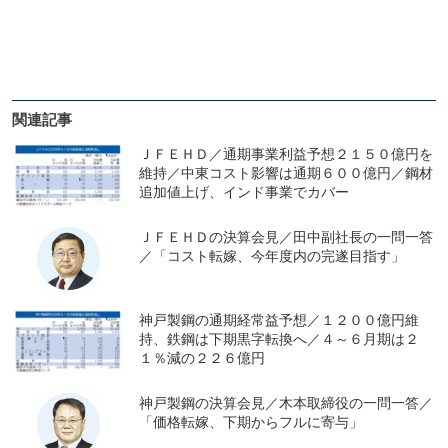
関連記事
ＪＦＥＨＤ／通期事業利益予想２１５０億円を
維持／中東コスト影響は通期６００億円／鋼材
追加値上げ、インド事業でカバー
ＪＦＥＨＤの決算会見／田中副社長の一問一答
／「コスト転嫁、今年度内の完遂目指す」
神戸製鋼の通期経常益予想／１２００億円維
持、鉄鋼は下期黒字転換へ／４～６月期は２
１％減の２２６億円
神戸製鋼の決算会見／木本取締役の一問一答／
「価格転嫁、下期からフルに寄与」