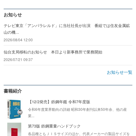
お知らせ
テレビ東京「アンパラレルド」に当社社長が出演 番組では住友金属鉱
山の機...
2026/08/04 12:00
仙台支局移転のお知らせ 本日より新事務所で業務開始
2026/07/21 09:37
お知らせ一覧
書籍紹介
【12/2発売】鉄鋼年鑑 令和7年度版
令和6年度業界動向の詳細 昭和30年創刊以来50年余、他の産
業...
第73版 鉄鋼重量ハンドブック
各品種ともＪＩＳサイズのほか、代表メーカーの製品サイズを