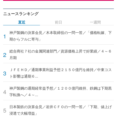
ニュースランキング
直近
前日
一週間
神戸製鋼の決算会見／木本取締役の一問一答／「価格転嫁、下
期からフルに寄与」
総合商社７社の金属関連部門／資源価格上昇で好業績／４～６
月期
ＪＦＥＨＤ／通期事業利益予想２１５０億円を維持／中東コス
ト影響は通期６...
神戸製鋼の通期経常益予想／１２００億円維持、鉄鋼は下期黒
字転換へ／４～...
日本製鉄の決算会見／岩井ＣＦＯの一問一答／「下期、値上げ
浸透で大幅増益」