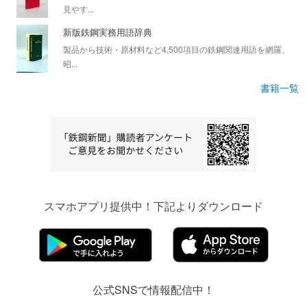
見やす...
新版鉄鋼実務用語辞典
製品から技術・原材料など4,500項目の鉄鋼関連用語を網羅、
昭...
書籍一覧
スマホアプリ提供中！下記よりダウンロード
公式SNSで情報配信中！