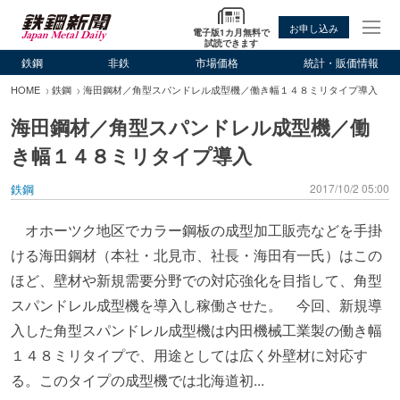
お申し込み
電子版1カ月無料で
試読できます
鉄鋼
非鉄
市場価格
統計・販価情報
HOME
鉄鋼
海田鋼材／角型スパンドレル成型機／働き幅１４８ミリタイプ導入
海田鋼材／角型スパンドレル成型機／働
き幅１４８ミリタイプ導入
鉄鋼
2017/10/2 05:00
オホーツク地区でカラー鋼板の成型加工販売などを手掛
ける海田鋼材（本社・北見市、社長・海田有一氏）はこの
ほど、壁材や新規需要分野での対応強化を目指して、角型
スパンドレル成型機を導入し稼働させた。 今回、新規導
入した角型スパンドレル成型機は内田機械工業製の働き幅
１４８ミリタイプで、用途としては広く外壁材に対応す
る。このタイプの成型機では北海道初...