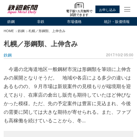
お申し込み
電子版1カ月無料で
試読できます
鉄鋼
非鉄
市場価格
統計・販価情報
HOME
鉄鋼
札幌／形鋼類、上伸含み
札幌／形鋼類、上伸含み
鉄鋼
2017/10/2 05:00
今週の北海道地区一般鋼材市況は形鋼類を筆頭に上伸含
みの展開となりそうだ。 地域や各店による多少の違いは
あるものの、９月市場は新規案件の見積もりが端境期を迎
えており、在庫店の倉出し販売も期待していたほど伸びな
かった模様。ただ、先の予定案件は豊富に見込まれ、今後
の需要に関しては大きな期待が寄せられる。また、ファブ
も高稼働を続けていることから、冬...