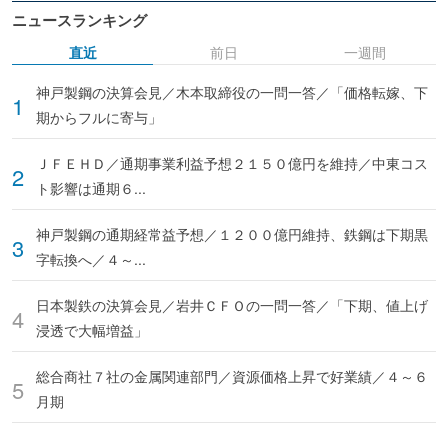
ニュースランキング
直近
前日
一週間
神戸製鋼の決算会見／木本取締役の一問一答／「価格転嫁、下
期からフルに寄与」
ＪＦＥＨＤ／通期事業利益予想２１５０億円を維持／中東コス
ト影響は通期６...
神戸製鋼の通期経常益予想／１２００億円維持、鉄鋼は下期黒
字転換へ／４～...
日本製鉄の決算会見／岩井ＣＦＯの一問一答／「下期、値上げ
浸透で大幅増益」
総合商社７社の金属関連部門／資源価格上昇で好業績／４～６
月期