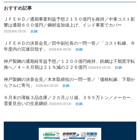
おすすめ記事
ＪＦＥＨＤ／通期事業利益予想２１５０億円を維持／中東コスト影
響は通期６００億円／鋼材追加値上げ、インド事業でカバー
2026/8/6 05:00
鉄鋼
ＪＦＥＨＤの決算会見／田中副社長の一問一答／「コスト転嫁、今
年度内の完遂目指す」
2026/8/6 05:00
鉄鋼
神戸製鋼の通期経常益予想／１２００億円維持、鉄鋼は下期黒字転
換へ／４～６月期は２１％減の２２６億円
2026/8/6 05:00
鉄鋼
神戸製鋼の決算会見／木本取締役の一問一答／「価格転嫁、下期か
らフルに寄与」
2026/8/6 05:00
鉄鋼
６月末の薄板３品在庫／２カ月ぶり減、３９５万トン／メーカー、
需要見合いの生産継続
2026/8/6 05:00
鉄鋼