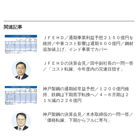
関連記事
ＪＦＥＨＤ／通期事業利益予想２１５０億円を
維持／中東コスト影響は通期６００億円／鋼材
追加値上げ、インド事業でカバー
ＪＦＥＨＤの決算会見／田中副社長の一問一答
／「コスト転嫁、今年度内の完遂目指す」
神戸製鋼の通期経常益予想／１２００億円維
持、鉄鋼は下期黒字転換へ／４～６月期は２
１％減の２２６億円
神戸製鋼の決算会見／木本取締役の一問一答／
「価格転嫁、下期からフルに寄与」