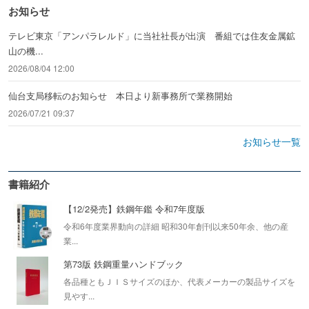
お知らせ
テレビ東京「アンパラレルド」に当社社長が出演 番組では住友金属鉱
山の機...
2026/08/04 12:00
仙台支局移転のお知らせ 本日より新事務所で業務開始
2026/07/21 09:37
お知らせ一覧
書籍紹介
【12/2発売】鉄鋼年鑑 令和7年度版
令和6年度業界動向の詳細 昭和30年創刊以来50年余、他の産
業...
第73版 鉄鋼重量ハンドブック
各品種ともＪＩＳサイズのほか、代表メーカーの製品サイズを
見やす...