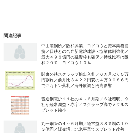
関連記事
中山製鋼所／阪和興業、ヨドコウと資本業務提
携／日鉄との合弁新電炉建設へ協業体制強化／
最大４９８億円の融資枠も確保／持株比率は阪
和２０％、ヨドコウ１０％
関東の鉄スクラップ輸出入札／６カ月ぶり５万
円割れ／前月比３４２２円安の４万９０８６円
で２万トン落札／海外軟調と円高影響
普通鋼電炉１１社の４～６月期／６社増収、９
社が経常減益・赤字／スクラップ高でメタルス
プレッド縮小
丸一鋼管の４～６月期／経常益３８％増の１０
３億円／販売増、北米事業でスプレッド改善