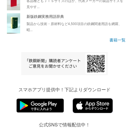
各品種ともＪＩＳサイズのほか、代表メーカーの製品サイズを
見やす...
新版鉄鋼実務用語辞典
製品から技術・原材料など4,500項目の鉄鋼関連用語を網羅、
昭...
書籍一覧
スマホアプリ提供中！下記よりダウンロード
公式SNSで情報配信中！