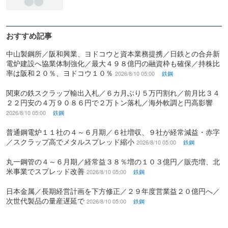
おすすめ記事
中山製鋼所／阪和興業、ヨドコウと資本業務提携／日鉄との合弁新
電炉建設へ協業体制強化／最大４９８億円の融資枠も確保／持株比
率は阪和２０％、ヨドコウ１０％
2026/8/10 05:00
鉄鋼
関東の鉄スクラップ輸出入札／６カ月ぶり５万円割れ／前月比３４
２２円安の４万９０８６円で２万トン落札／海外軟調と円高影響
2026/8/10 05:00
鉄鋼
普通鋼電炉１１社の４～６月期／６社増収、９社が経常減益・赤字
／スクラップ高でメタルスプレッド縮小
2026/8/10 05:00
鉄鋼
丸一鋼管の４～６月期／経常益３８％増の１０３億円／販売増、北
米事業でスプレッド改善
2026/8/10 05:00
鉄鋼
日本金属／長期経営計画を下方修正／２９年度営業益２０億円へ／
次世代製品の量産遅延で
2026/8/10 05:00
鉄鋼