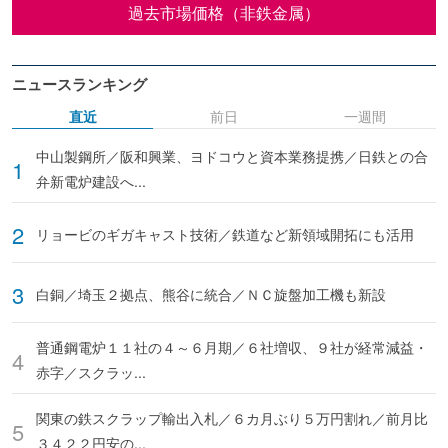
過去市場価格（非鉄金属）
ニュースランキング
直近
前日
一週間
中山製鋼所／阪和興業、ヨドコウと資本業務提携／日鉄との合
弁新電炉建設へ...
リョービのギガキャスト技術／鉄道など新領域開拓にも活用
白銅／埼玉２拠点、熊谷に統合／ＮＣ旋盤加工機も新設
普通鋼電炉１１社の４～６月期／６社増収、９社が経常減益・
赤字／スクラッ...
関東の鉄スクラップ輸出入札／６カ月ぶり５万円割れ／前月比
３４２２円安の...