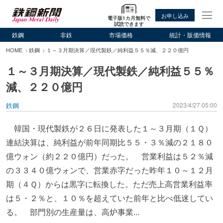
お申し込み
電子版1カ月無料で
試読できます
鉄鋼
非鉄
市場価格
統計・販価情報
HOME
鉄鋼
１～３月期決算／現代製鉄／純利益５５％減、２２０億円
１～３月期決算／現代製鉄／純利益５５％
減、２２０億円
鉄鋼
2023/4/27 05:00
韓国・現代製鉄が２６日に発表した１～３月期（１Ｑ）
連結決算は、純利益が前年同期比５５・３％減の２１８０
億ウォン（約２２０億円）だった。 営業利益は５２％減
の３３４０億ウォンで、営業赤字だった昨年１０～１２月
期（４Ｑ）からは黒字に転換した。ただ売上高営業利益率
は５・２％と、１０％を超えていた前年と比べ低迷してい
る。 部門別の生産量は、高炉事業...