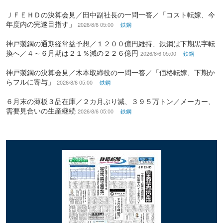
ＪＦＥＨＤの決算会見／田中副社長の一問一答／「コスト転嫁、今
年度内の完遂目指す」
2026/8/6 05:00
鉄鋼
神戸製鋼の通期経常益予想／１２００億円維持、鉄鋼は下期黒字転
換へ／４～６月期は２１％減の２２６億円
2026/8/6 05:00
鉄鋼
神戸製鋼の決算会見／木本取締役の一問一答／「価格転嫁、下期か
らフルに寄与」
2026/8/6 05:00
鉄鋼
６月末の薄板３品在庫／２カ月ぶり減、３９５万トン／メーカー、
需要見合いの生産継続
2026/8/6 05:00
鉄鋼