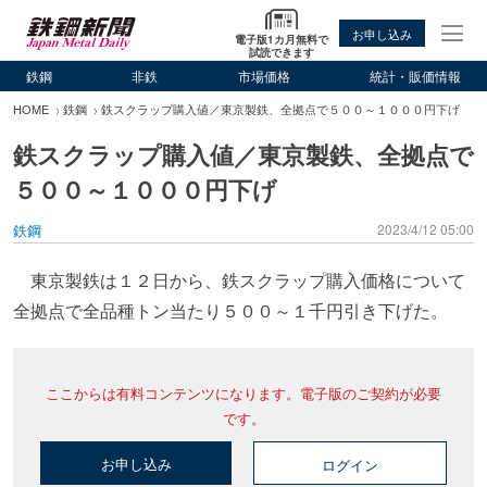
お申し込み
電子版1カ月無料で
試読できます
鉄鋼
非鉄
市場価格
統計・販価情報
HOME
鉄鋼
鉄スクラップ購入値／東京製鉄、全拠点で５００～１０００円下げ
鉄スクラップ購入値／東京製鉄、全拠点で
５００～１０００円下げ
鉄鋼
2023/4/12 05:00
東京製鉄は１２日から、鉄スクラップ購入価格について
全拠点で全品種トン当たり５００～１千円引き下げた。
ここからは有料コンテンツになります。電子版のご契約が必要
です。
お申し込み
ログイン