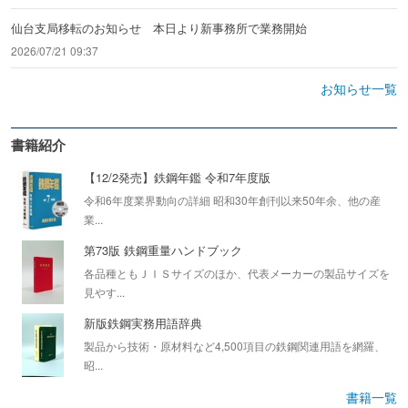
仙台支局移転のお知らせ 本日より新事務所で業務開始
2026/07/21 09:37
お知らせ一覧
書籍紹介
【12/2発売】鉄鋼年鑑 令和7年度版
令和6年度業界動向の詳細 昭和30年創刊以来50年余、他の産
業...
第73版 鉄鋼重量ハンドブック
各品種ともＪＩＳサイズのほか、代表メーカーの製品サイズを
見やす...
新版鉄鋼実務用語辞典
製品から技術・原材料など4,500項目の鉄鋼関連用語を網羅、
昭...
書籍一覧