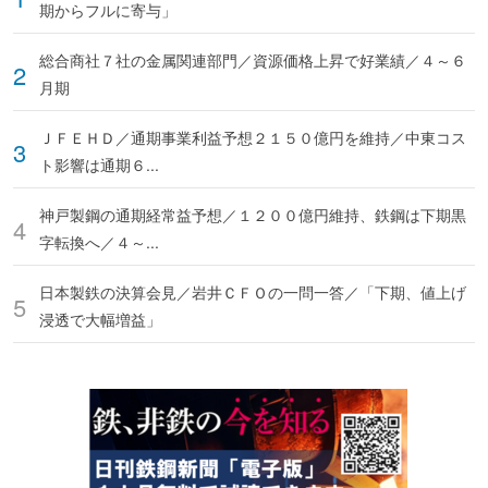
期からフルに寄与」
総合商社７社の金属関連部門／資源価格上昇で好業績／４～６
月期
ＪＦＥＨＤ／通期事業利益予想２１５０億円を維持／中東コス
ト影響は通期６...
神戸製鋼の通期経常益予想／１２００億円維持、鉄鋼は下期黒
字転換へ／４～...
日本製鉄の決算会見／岩井ＣＦＯの一問一答／「下期、値上げ
浸透で大幅増益」