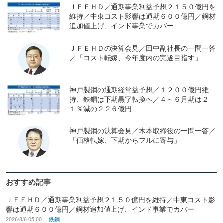
ＪＦＥＨＤ／通期事業利益予想２１５０億円を
維持／中東コスト影響は通期６００億円／鋼材
追加値上げ、インド事業でカバー
ＪＦＥＨＤの決算会見／田中副社長の一問一答
／「コスト転嫁、今年度内の完遂目指す」
神戸製鋼の通期経常益予想／１２００億円維
持、鉄鋼は下期黒字転換へ／４～６月期は２
１％減の２２６億円
神戸製鋼の決算会見／木本取締役の一問一答／
「価格転嫁、下期からフルに寄与」
おすすめ記事
ＪＦＥＨＤ／通期事業利益予想２１５０億円を維持／中東コスト影
響は通期６００億円／鋼材追加値上げ、インド事業でカバー
2026/8/6 05:00
鉄鋼