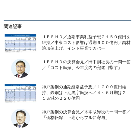
関連記事
ＪＦＥＨＤ／通期事業利益予想２１５０億円を
維持／中東コスト影響は通期６００億円／鋼材
追加値上げ、インド事業でカバー
ＪＦＥＨＤの決算会見／田中副社長の一問一答
／「コスト転嫁、今年度内の完遂目指す」
神戸製鋼の通期経常益予想／１２００億円維
持、鉄鋼は下期黒字転換へ／４～６月期は２
１％減の２２６億円
神戸製鋼の決算会見／木本取締役の一問一答／
「価格転嫁、下期からフルに寄与」