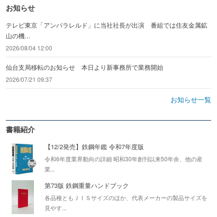
お知らせ
テレビ東京「アンパラレルド」に当社社長が出演 番組では住友金属鉱
山の機...
2026/08/04 12:00
仙台支局移転のお知らせ 本日より新事務所で業務開始
2026/07/21 09:37
お知らせ一覧
書籍紹介
【12/2発売】鉄鋼年鑑 令和7年度版
令和6年度業界動向の詳細 昭和30年創刊以来50年余、他の産
業...
第73版 鉄鋼重量ハンドブック
各品種ともＪＩＳサイズのほか、代表メーカーの製品サイズを
見やす...