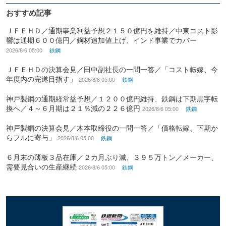
おすすめ記事
ＪＦＥＨＤ／通期事業利益予想２１５０億円を維持／中東コスト影
響は通期６００億円／鋼材追加値上げ、インド事業でカバー
2026/8/6 05:00
鉄鋼
ＪＦＥＨＤの決算会見／田中副社長の一問一答／「コスト転嫁、今
年度内の完遂目指す」
2026/8/6 05:00
鉄鋼
神戸製鋼の通期経常益予想／１２００億円維持、鉄鋼は下期黒字転
換へ／４～６月期は２１％減の２２６億円
2026/8/6 05:00
鉄鋼
神戸製鋼の決算会見／木本取締役の一問一答／「価格転嫁、下期か
らフルに寄与」
2026/8/6 05:00
鉄鋼
６月末の薄板３品在庫／２カ月ぶり減、３９５万トン／メーカー、
需要見合いの生産継続
2026/8/6 05:00
鉄鋼