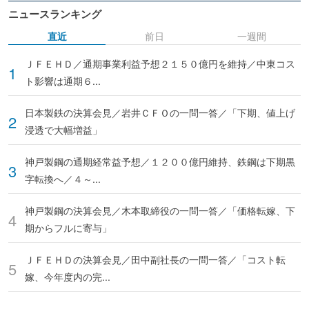
ニュースランキング
直近
前日
一週間
ＪＦＥＨＤ／通期事業利益予想２１５０億円を維持／中東コス
ト影響は通期６...
日本製鉄の決算会見／岩井ＣＦＯの一問一答／「下期、値上げ
浸透で大幅増益」
神戸製鋼の通期経常益予想／１２００億円維持、鉄鋼は下期黒
字転換へ／４～...
神戸製鋼の決算会見／木本取締役の一問一答／「価格転嫁、下
期からフルに寄与」
ＪＦＥＨＤの決算会見／田中副社長の一問一答／「コスト転
嫁、今年度内の完...