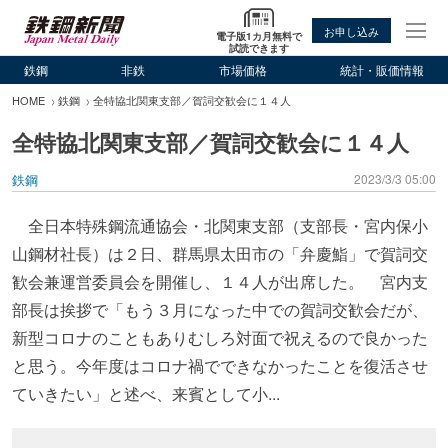
お申し込み
電子版1カ月無料で
試読できます
鉄鋼
非鉄
市場価格
統計・販価情報
HOME
鉄鋼
全特協北関東支部／賀詞交歓会に１４人
全特協北関東支部／賀詞交歓会に１４人
鉄鋼
2023/3/3 05:00
全日本特殊鋼流通協会・北関東支部（支部長・宮内保小
山鋼材社長）は２日、群馬県太田市の「弁慶鮨」で賀詞交
歓会兼運営委員会を開催し、１４人が出席した。 宮内支
部長は挨拶で「もう３月になった中での賀詞交歓会だが、
新型コロナのこともありむしろ対面で祝えるので良かった
と思う。今年度はコロナ禍でできなかったことを復活させ
ていきたい」と述べ、来賓として小...