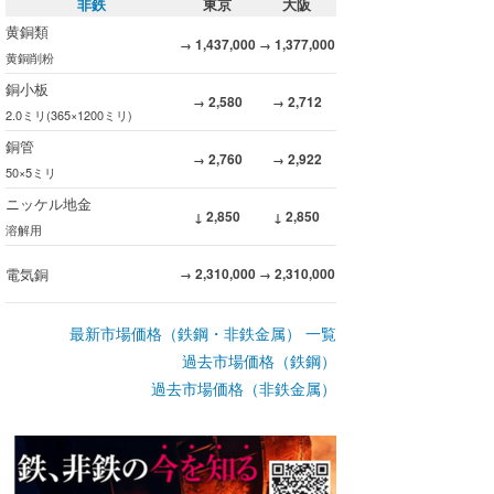
非鉄
東京
大阪
黄銅類
1,437,000
1,377,000
→
→
黄銅削粉
銅小板
2,580
2,712
→
→
2.0ミリ(365×1200ミリ)
銅管
2,760
2,922
→
→
50×5ミリ
ニッケル地金
2,850
2,850
↓
↓
溶解用
電気銅
2,310,000
2,310,000
→
→
最新市場価格（鉄鋼・非鉄金属） 一覧
過去市場価格（鉄鋼）
過去市場価格（非鉄金属）