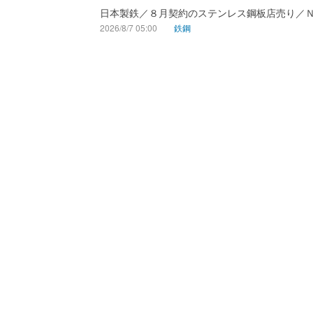
日本製鉄／８月契約のステンレス鋼板店売り／
2026/8/7 05:00
鉄鋼