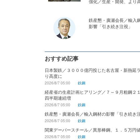
強化／生産・開発、より
鉄産懇・廣瀬会長／輸入
影響「引き続き注視」
おすすめ記事
日本製鉄／３０００億円投じた名古屋・新熱延
り高度に
2026/8/7 05:00
鉄鋼
経産省の生産計画ヒアリング／７～９月粗鋼２
四半期連続増
2026/8/7 05:00
鉄鋼
鉄産懇・廣瀬会長／輸入鋼材の影響「引き続き
2026/8/7 05:00
鉄鋼
関東デーバースチール／異形棒鋼、１．５万円
2026/8/7 05:00
鉄鋼