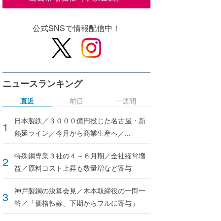
公式SNSで情報配信中！
ニュースランキング
直近
前日
一週間
日本製鉄／３０００億円投じた名古屋・新
熱延ライン／今月から商業生産へ／...
特殊鋼専業３社の４～６月期／全社経常増
益／原料コスト上昇も数量増など寄与
神戸製鋼の決算会見／木本取締役の一問一
答／「価格転嫁、下期からフルに寄与」