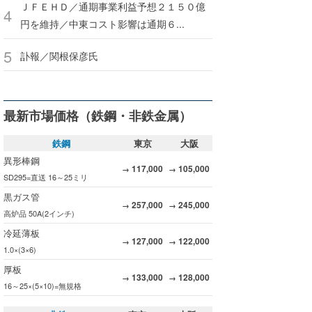
ＪＦＥＨＤ／通期事業利益予想２１５０億
円を維持／中東コスト影響は通期６...
訃報／関根保彦氏
最新市場価格（鉄鋼・非鉄金属）
鉄鋼
東京
大阪
異形棒鋼
117,000
105,000
→
→
SD295=直送 16～25ミリ
黒ガス管
257,000
245,000
→
→
高炉品 50A(2インチ)
冷延薄板
127,000
122,000
→
→
1.0×(3×6)
厚板
133,000
128,000
→
→
16～25×(5×10)=無規格