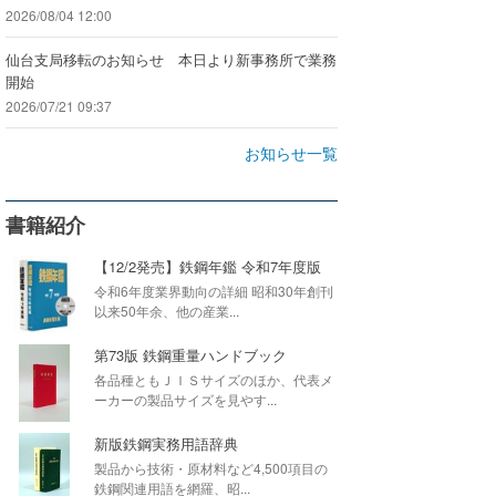
2026/08/04 12:00
仙台支局移転のお知らせ 本日より新事務所で業務
開始
2026/07/21 09:37
お知らせ一覧
書籍紹介
【12/2発売】鉄鋼年鑑 令和7年度版
令和6年度業界動向の詳細 昭和30年創刊
以来50年余、他の産業...
第73版 鉄鋼重量ハンドブック
各品種ともＪＩＳサイズのほか、代表メ
ーカーの製品サイズを見やす...
新版鉄鋼実務用語辞典
製品から技術・原材料など4,500項目の
鉄鋼関連用語を網羅、昭...