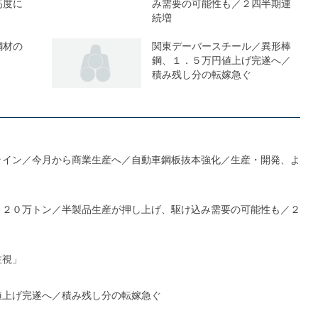
高度に
み需要の可能性も／２四半期連
続増
鋼材の
関東デーバースチール／異形棒
鋼、１．５万円値上げ完遂へ／
積み残し分の転嫁急ぐ
ライン／今月から商業生産へ／自動車鋼板抜本強化／生産・開発、よ
１２０万トン／半製品生産が押し上げ、駆け込み需要の可能性も／２
注視」
値上げ完遂へ／積み残し分の転嫁急ぐ