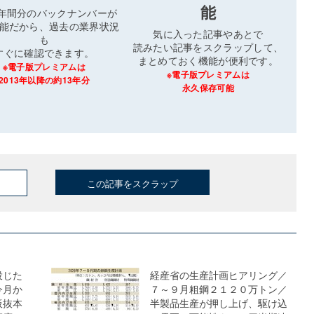
能
3年間分のバックナンバーが
能だから、過去の業界状況
気に入った記事やあとで
も
読みたい記事をスクラップして、
すぐに確認できます。
まとめておく機能が便利です。
※電子版プレミアムは
※電子版プレミアムは
2013年以降の約13年分
永久保存可能
この記事をスクラップ
投じた
経産省の生産計画ヒアリング／
今月か
７～９月粗鋼２１２０万トン／
板抜本
半製品生産が押し上げ、駆け込