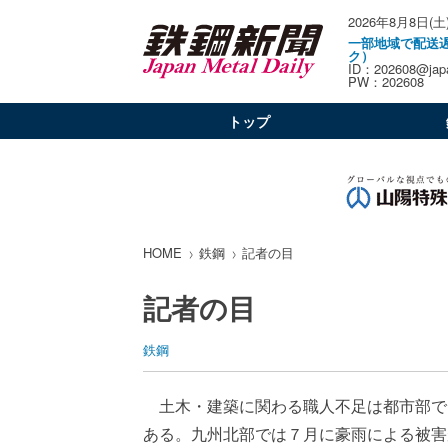
2026年8月8日(土
一部地域で配送
ク）
ID：202608@japa
PW：202608
トップ
HOME
鉄鋼
記者の目
記者の目
鉄鋼
土木・建築に関わる職人不足は都市部で
ある。九州北部では７月に豪雨による被害