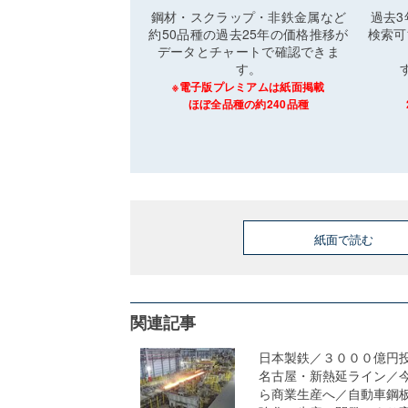
鋼材・スクラップ・非鉄金属など
過去
約50品種の過去25年の価格推移が
検索可
データとチャートで確認できま
す。
※電子版プレミアムは紙面掲載
ほぼ全品種の約240品種
紙面で読む
関連記事
日本製鉄／３０００億円
名古屋・新熱延ライン／
ら商業生産へ／自動車鋼