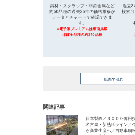
鋼材・スクラップ・非鉄金属など
過去
約50品種の過去25年の価格推移が
検索可
データとチャートで確認できま
す。
※電子版プレミアムは紙面掲載
ほぼ全品種の約240品種
紙面で読む
関連記事
日本製鉄／３０００億円
名古屋・新熱延ライン／
ら商業生産へ／自動車鋼