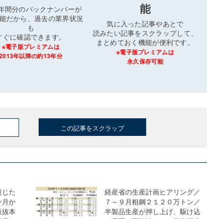
能
3年間分のバックナンバーが
能だから、過去の業界状況
気に入った記事やあとで
も
読みたい記事をスクラップして、
すぐに確認できます。
まとめておく機能が便利です。
※電子版プレミアムは
※電子版プレミアムは
2013年以降の約13年分
永久保存可能
この記事をスクラップ
投じた
経産省の生産計画ヒアリング／
今月か
７～９月粗鋼２１２０万トン／
板抜本
半製品生産が押し上げ、駆け込