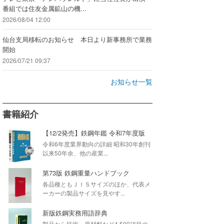
番組では住友金属鉱山の機...
2026/08/04 12:00
仙台支局移転のお知らせ 本日より新事務所で業務
開始
2026/07/21 09:37
お知らせ一覧
書籍紹介
【12/2発売】鉄鋼年鑑 令和7年度版
令和6年度業界動向の詳細 昭和30年創刊
以来50年余、他の産業...
第73版 鉄鋼重量ハンドブック
各品種ともＪＩＳサイズのほか、代表メ
ーカーの製品サイズを見やす...
新版鉄鋼実務用語辞典
製品から技術・原材料など4,500項目の