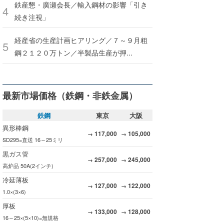
鉄産懇・廣瀬会長／輸入鋼材の影響「引き
続き注視」
経産省の生産計画ヒアリング／７～９月粗
鋼２１２０万トン／半製品生産が押...
最新市場価格（鉄鋼・非鉄金属）
鉄鋼
東京
大阪
異形棒鋼
117,000
105,000
→
→
SD295=直送 16～25ミリ
黒ガス管
257,000
245,000
→
→
高炉品 50A(2インチ)
冷延薄板
127,000
122,000
→
→
1.0×(3×6)
厚板
133,000
128,000
→
→
16～25×(5×10)=無規格