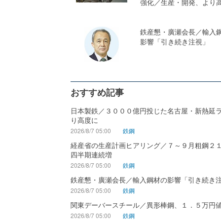
強化／生産・開発、より
鉄産懇・廣瀬会長／輸入
影響「引き続き注視」
おすすめ記事
日本製鉄／３０００億円投じた名古屋・新熱延
り高度に
2026/8/7 05:00
鉄鋼
経産省の生産計画ヒアリング／７～９月粗鋼２
四半期連続増
2026/8/7 05:00
鉄鋼
鉄産懇・廣瀬会長／輸入鋼材の影響「引き続き
2026/8/7 05:00
鉄鋼
関東デーバースチール／異形棒鋼、１．５万円
2026/8/7 05:00
鉄鋼