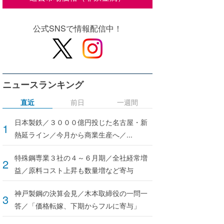
公式SNSで情報配信中！
ニュースランキング
直近
前日
一週間
日本製鉄／３０００億円投じた名古屋・新
熱延ライン／今月から商業生産へ／...
特殊鋼専業３社の４～６月期／全社経常増
益／原料コスト上昇も数量増など寄与
神戸製鋼の決算会見／木本取締役の一問一
答／「価格転嫁、下期からフルに寄与」