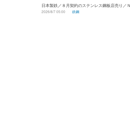
日本製鉄／８月契約のステンレス鋼板店売り／
2026/8/7 05:00
鉄鋼