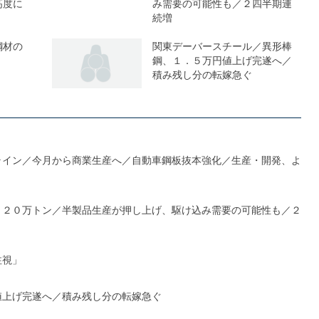
高度に
み需要の可能性も／２四半期連
続増
鋼材の
関東デーバースチール／異形棒
鋼、１．５万円値上げ完遂へ／
積み残し分の転嫁急ぐ
ライン／今月から商業生産へ／自動車鋼板抜本強化／生産・開発、よ
１２０万トン／半製品生産が押し上げ、駆け込み需要の可能性も／２
注視」
値上げ完遂へ／積み残し分の転嫁急ぐ