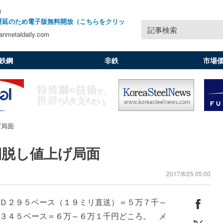
)
遅延のため電子版無料開放（こちらをクリッ
記事検索
nmetaldaily.com
鉄鋼
非鉄
市場
げ局面
期脱し値上げ局面
2017/8/25 05:00
Ｄ２９５ベース（１９ミリ直送）＝５万７千～
３４５ベース＝６万～６万１千円どころ。 メ