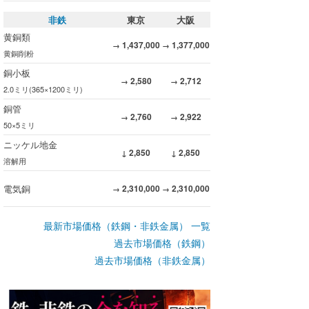
非鉄
東京
大阪
黄銅類
1,437,000
1,377,000
→
→
黄銅削粉
銅小板
2,580
2,712
→
→
2.0ミリ(365×1200ミリ)
銅管
2,760
2,922
→
→
50×5ミリ
ニッケル地金
2,850
2,850
↓
↓
溶解用
電気銅
2,310,000
2,310,000
→
→
最新市場価格（鉄鋼・非鉄金属） 一覧
過去市場価格（鉄鋼）
過去市場価格（非鉄金属）