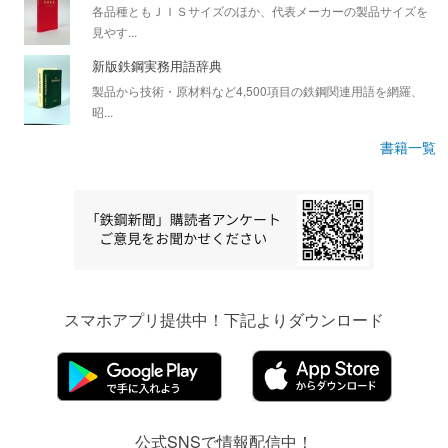
各品種ともＪＩＳサイズのほか、代表メーカーの製品サイズを
見やす...
新版鉄鋼実務用語辞典
製品から技術・原材料など4,500項目の鉄鋼関連用語を網羅、
昭...
書籍一覧
スマホアプリ提供中！下記よりダウンロード
公式SNSで情報配信中！