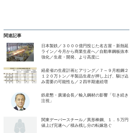
関連記事
日本製鉄／３０００億円投じた名古屋・新熱延
ライン／今月から商業生産へ／自動車鋼板抜本
強化／生産・開発、より高度に
経産省の生産計画ヒアリング／７～９月粗鋼２
１２０万トン／半製品生産が押し上げ、駆け込
み需要の可能性も／２四半期連続増
鉄産懇・廣瀬会長／輸入鋼材の影響「引き続き
注視」
関東デーバースチール／異形棒鋼、１．５万円
値上げ完遂へ／積み残し分の転嫁急ぐ