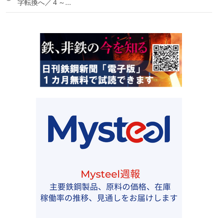
字転換へ／４～...