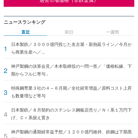
ニュースランキング
直近
前日
一週間
日本製鉄／３０００億円投じた名古屋・新熱延ライン／今月か
ら商業生産へ／...
神戸製鋼の決算会見／木本取締役の一問一答／「価格転嫁、下
期からフルに寄与」
特殊鋼専業３社の４～６月期／全社経常増益／原料コスト上昇
も数量増など寄与
日本製鉄／８月契約のステンレス鋼板店売り／Ｎｉ系１万円下
げ、Ｃｒ系据え置き
神戸製鋼の通期経常益予想／１２００億円維持、鉄鋼は下期黒