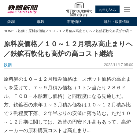
お申し込み
電子版1カ月無料で
試読できます
鉄鋼
非鉄
市場価格
統計・販価情報
HOME
鉄鋼
原料炭価格／１０～１２月積み高止まりへ／鉄鉱石軟化も高炉の高コス
原料炭価格／１０～１２月積み高止まりへ
／鉄鉱石軟化も高炉の高コスト継続
鉄鋼
2022/11/17 05:00
原料炭の１０～１２月積み価格は、スポット価格の高止ま
りを受けて、７～９月積み価格（１トン当たり２８６ド
ル、ＦＯＢ＝本船渡し価格）と同程度になる見通しだ。一
方、鉄鉱石の来年１～３月積み価格は１０～１２月積み比
で２割程度下落、２年半ぶりの安値に落ち込む。ただ１０
～１２月期に関しては、為替の円安ドル高もあって、高炉
メーカーの原料購買コストは高止まり...