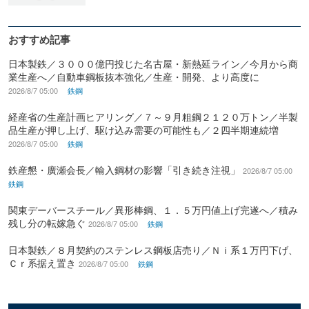
おすすめ記事
日本製鉄／３０００億円投じた名古屋・新熱延ライン／今月から商
業生産へ／自動車鋼板抜本強化／生産・開発、より高度に
2026/8/7 05:00
鉄鋼
経産省の生産計画ヒアリング／７～９月粗鋼２１２０万トン／半製
品生産が押し上げ、駆け込み需要の可能性も／２四半期連続増
2026/8/7 05:00
鉄鋼
鉄産懇・廣瀬会長／輸入鋼材の影響「引き続き注視」
2026/8/7 05:00
鉄鋼
関東デーバースチール／異形棒鋼、１．５万円値上げ完遂へ／積み
残し分の転嫁急ぐ
2026/8/7 05:00
鉄鋼
日本製鉄／８月契約のステンレス鋼板店売り／Ｎｉ系１万円下げ、
Ｃｒ系据え置き
2026/8/7 05:00
鉄鋼