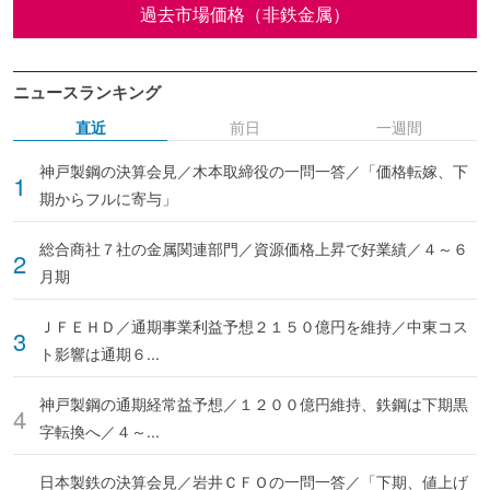
過去市場価格（非鉄金属）
ニュースランキング
直近
前日
一週間
神戸製鋼の決算会見／木本取締役の一問一答／「価格転嫁、下
期からフルに寄与」
総合商社７社の金属関連部門／資源価格上昇で好業績／４～６
月期
ＪＦＥＨＤ／通期事業利益予想２１５０億円を維持／中東コス
ト影響は通期６...
神戸製鋼の通期経常益予想／１２００億円維持、鉄鋼は下期黒
字転換へ／４～...
日本製鉄の決算会見／岩井ＣＦＯの一問一答／「下期、値上げ