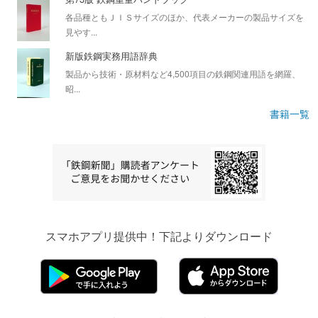
各品種ともＪＩＳサイズのほか、代表メーカーの製品サイズを
見やす...
新版鉄鋼実務用語辞典
製品から技術・原材料など4,500項目の鉄鋼関連用語を網羅、
昭...
書籍一覧
スマホアプリ提供中！下記よりダウンロード