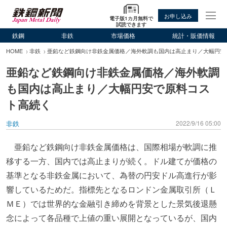
お申し込み
電子版1カ月無料で
試読できます
鉄鋼
非鉄
市場価格
統計・販価情報
HOME
非鉄
亜鉛など鉄鋼向け非鉄金属価格／海外軟調も国内は高止まり／大幅円安
亜鉛など鉄鋼向け非鉄金属価格／海外軟調
も国内は高止まり／大幅円安で原料コス
ト高続く
非鉄
2022/9/16 05:00
亜鉛など鉄鋼向け非鉄金属価格は、国際相場が軟調に推
移する一方、国内では高止まりが続く。ドル建てが価格の
基準となる非鉄金属において、為替の円安ドル高進行が影
響しているためだ。指標先となるロンドン金属取引所（Ｌ
ＭＥ）では世界的な金融引き締めを背景とした景気後退懸
念によって各品種で上値の重い展開となっているが、国内