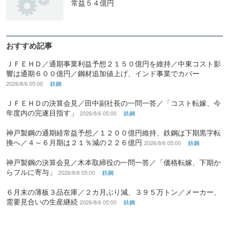
常益５４億円
おすすめ記事
ＪＦＥＨＤ／通期事業利益予想２１５０億円を維持／中東コスト影
響は通期６００億円／鋼材追加値上げ、インド事業でカバー
2026/8/6 05:00
鉄鋼
ＪＦＥＨＤの決算会見／田中副社長の一問一答／「コスト転嫁、今
年度内の完遂目指す」
2026/8/6 05:00
鉄鋼
神戸製鋼の通期経常益予想／１２００億円維持、鉄鋼は下期黒字転
換へ／４～６月期は２１％減の２２６億円
2026/8/6 05:00
鉄鋼
神戸製鋼の決算会見／木本取締役の一問一答／「価格転嫁、下期か
らフルに寄与」
2026/8/6 05:00
鉄鋼
６月末の薄板３品在庫／２カ月ぶり減、３９５万トン／メーカー、
需要見合いの生産継続
2026/8/6 05:00
鉄鋼