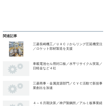
関連記事
三菱長崎機工／ＵＡＣＪからリング圧延機受注
／ロケット部材製造を支援
車載電池セル用封口板／水平リサイクル実装／
日軽金など４社
三菱商事・金属資源部門／ＣＶＣ活動で新規事
業創出を加速
４～６月期決算／神戸製鋼所／アルミ板事業経