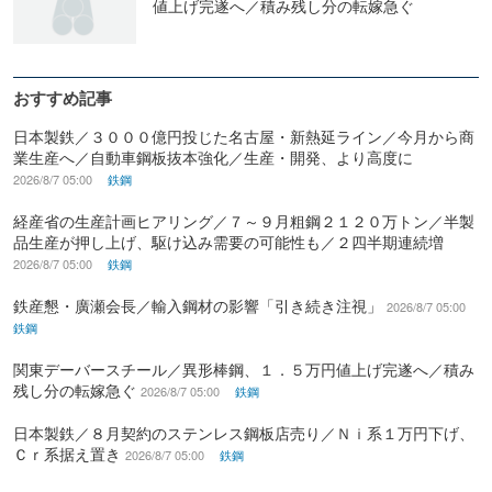
値上げ完遂へ／積み残し分の転嫁急ぐ
おすすめ記事
日本製鉄／３０００億円投じた名古屋・新熱延ライン／今月から商
業生産へ／自動車鋼板抜本強化／生産・開発、より高度に
2026/8/7 05:00
鉄鋼
経産省の生産計画ヒアリング／７～９月粗鋼２１２０万トン／半製
品生産が押し上げ、駆け込み需要の可能性も／２四半期連続増
2026/8/7 05:00
鉄鋼
鉄産懇・廣瀬会長／輸入鋼材の影響「引き続き注視」
2026/8/7 05:00
鉄鋼
関東デーバースチール／異形棒鋼、１．５万円値上げ完遂へ／積み
残し分の転嫁急ぐ
2026/8/7 05:00
鉄鋼
日本製鉄／８月契約のステンレス鋼板店売り／Ｎｉ系１万円下げ、
Ｃｒ系据え置き
2026/8/7 05:00
鉄鋼