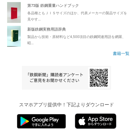
第73版 鉄鋼重量ハンドブック
各品種ともＪＩＳサイズのほか、代表メーカーの製品サイズを
見やす...
新版鉄鋼実務用語辞典
製品から技術・原材料など4,500項目の鉄鋼関連用語を網羅、
昭...
書籍一覧
スマホアプリ提供中！下記よりダウンロード