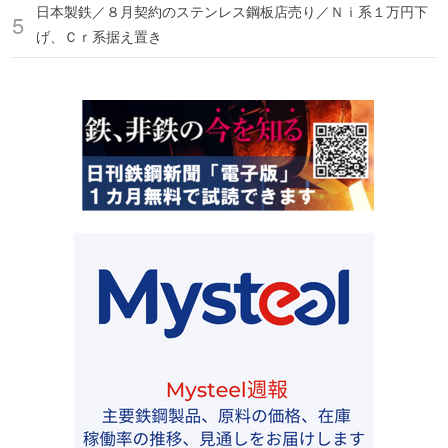
日本製鉄／８月契約のステンレス鋼板店売り／Ｎｉ系１万円下
げ、Ｃｒ系据え置き