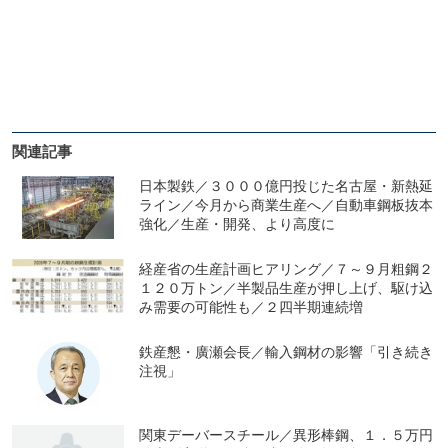
関連記事
日本製鉄／３０００億円投じた名古屋・新熱延
ライン／今月から商業生産へ／自動車鋼板抜本
強化／生産・開発、より高度に
経産省の生産計画ヒアリング／７～９月粗鋼２
１２０万トン／半製品生産が押し上げ、駆け込
み需要の可能性も／２四半期連続増
鉄産懇・廣瀬会長／輸入鋼材の影響「引き続き
注視」
関東デーバースチール／異形棒鋼、１．５万円