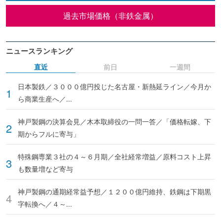
過去市場価格（非鉄金属）
ニュースランキング
直近
前日
一週間
日本製鉄／３０００億円投じた名古屋・新熱延ライン／今月か
ら商業生産へ／...
神戸製鋼の決算会見／木本取締役の一問一答／「価格転嫁、下
期からフルに寄与」
特殊鋼専業３社の４～６月期／全社経常増益／原料コスト上昇
も数量増など寄与
神戸製鋼の通期経常益予想／１２００億円維持、鉄鋼は下期黒
字転換へ／４～...