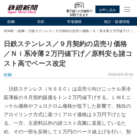
お申し込み
電子版1カ月無料で
試読できます
鉄鋼
非鉄
市場価格
統計・販価情報
HOME
鉄鋼
日鉄ステンレス／９月契約の店売り価格／Ｎｉ系冷薄２万円値下げ／原
日鉄ステンレス／９月契約の店売り価格
／Ｎｉ系冷薄２万円値下げ／原料安も諸コ
スト高でベース改定
鉄鋼
2022/9/9 05:00
日鉄ステンレス（ＮＳＳＣ）は店売り向けニッケル系冷
延薄板の９月契約販価をトン２万円値下げする。ＬＭＥニ
ッケル価格やフェロクロム価格が低下した影響で、独自の
アロイリンク方式に基づくアロイ価格は３万円下げとな
る。一方、主原料以外の諸コスト高騰に直面しているた
め、その一部を反映して１万円のベース値上げを行い、契