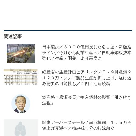
関連記事
日本製鉄／３０００億円投じた名古屋・新熱延
ライン／今月から商業生産へ／自動車鋼板抜本
強化／生産・開発、より高度に
経産省の生産計画ヒアリング／７～９月粗鋼２
１２０万トン／半製品生産が押し上げ、駆け込
み需要の可能性も／２四半期連続増
鉄産懇・廣瀬会長／輸入鋼材の影響「引き続き
注視」
関東デーバースチール／異形棒鋼、１．５万円
値上げ完遂へ／積み残し分の転嫁急ぐ