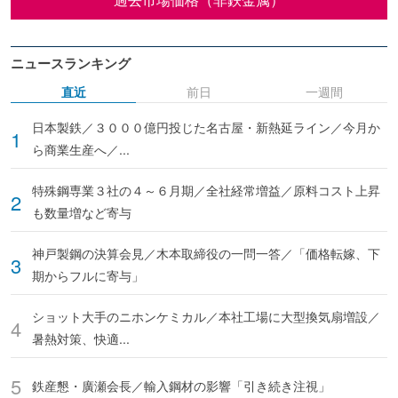
ニュースランキング
直近
前日
一週間
日本製鉄／３０００億円投じた名古屋・新熱延ライン／今月か
ら商業生産へ／...
特殊鋼専業３社の４～６月期／全社経常増益／原料コスト上昇
も数量増など寄与
神戸製鋼の決算会見／木本取締役の一問一答／「価格転嫁、下
期からフルに寄与」
ショット大手のニホンケミカル／本社工場に大型換気扇増設／
暑熱対策、快適...
鉄産懇・廣瀬会長／輸入鋼材の影響「引き続き注視」