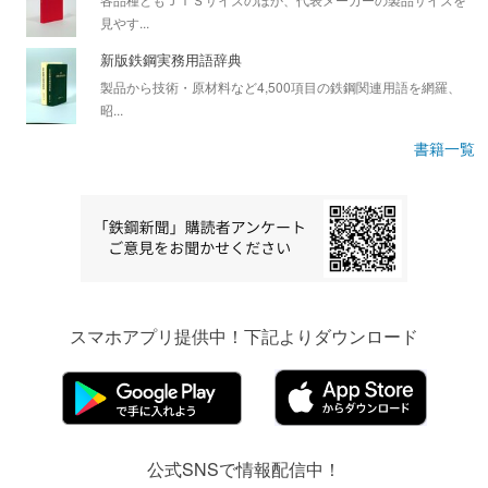
見やす...
新版鉄鋼実務用語辞典
製品から技術・原材料など4,500項目の鉄鋼関連用語を網羅、
昭...
書籍一覧
スマホアプリ提供中！下記よりダウンロード
公式SNSで情報配信中！