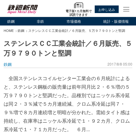
お申し込み
電子版1カ月無料で
試読できます
鉄鋼
非鉄
市場価格
統計・販価情報
HOME
鉄鋼
ステンレスＣＣ工業会統計／６月販売、５万９７９０トンと堅調
ステンレスＣＣ工業会統計／６月販売、５
万９７９０トンと堅調
鉄鋼
2017/8/8 05:00
全国ステンレスコイルセンター工業会の６月統計による
と、ステンレス鋼板の販売量は前年同月比２・６％増の５
万９７９０トンと堅調だった。品種別ではニッケル系冷延
は同２・３％減で５カ月連続減、クロム系冷延は同７・
９％増で８カ月連続増と明暗が分かれた。需給タイト感は
持続し、在庫率はニッケル系冷延で１・９２カ月、クロム
系冷延で１・７１カ月だった。 ６月...