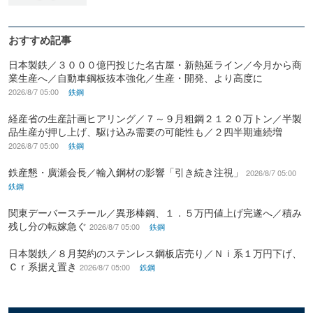
おすすめ記事
日本製鉄／３０００億円投じた名古屋・新熱延ライン／今月から商
業生産へ／自動車鋼板抜本強化／生産・開発、より高度に
2026/8/7 05:00
鉄鋼
経産省の生産計画ヒアリング／７～９月粗鋼２１２０万トン／半製
品生産が押し上げ、駆け込み需要の可能性も／２四半期連続増
2026/8/7 05:00
鉄鋼
鉄産懇・廣瀬会長／輸入鋼材の影響「引き続き注視」
2026/8/7 05:00
鉄鋼
関東デーバースチール／異形棒鋼、１．５万円値上げ完遂へ／積み
残し分の転嫁急ぐ
2026/8/7 05:00
鉄鋼
日本製鉄／８月契約のステンレス鋼板店売り／Ｎｉ系１万円下げ、
Ｃｒ系据え置き
2026/8/7 05:00
鉄鋼