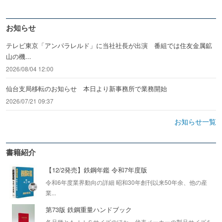
お知らせ
テレビ東京「アンパラレルド」に当社社長が出演 番組では住友金属鉱
山の機...
2026/08/04 12:00
仙台支局移転のお知らせ 本日より新事務所で業務開始
2026/07/21 09:37
お知らせ一覧
書籍紹介
【12/2発売】鉄鋼年鑑 令和7年度版
令和6年度業界動向の詳細 昭和30年創刊以来50年余、他の産
業...
第73版 鉄鋼重量ハンドブック
各品種ともＪＩＳサイズのほか、代表メーカーの製品サイズを