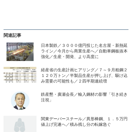
関連記事
日本製鉄／３０００億円投じた名古屋・新熱延
ライン／今月から商業生産へ／自動車鋼板抜本
強化／生産・開発、より高度に
経産省の生産計画ヒアリング／７～９月粗鋼２
１２０万トン／半製品生産が押し上げ、駆け込
み需要の可能性も／２四半期連続増
鉄産懇・廣瀬会長／輸入鋼材の影響「引き続き
注視」
関東デーバースチール／異形棒鋼、１．５万円
値上げ完遂へ／積み残し分の転嫁急ぐ