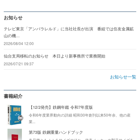
お知らせ
テレビ東京「アンパラレルド」に当社社長が出演 番組では住友金属鉱
山の機...
2026/08/04 12:00
仙台支局移転のお知らせ 本日より新事務所で業務開始
2026/07/21 09:37
お知らせ一覧
書籍紹介
【12/2発売】鉄鋼年鑑 令和7年度版
令和6年度業界動向の詳細 昭和30年創刊以来50年余、他の産
業...
第73版 鉄鋼重量ハンドブック
各品種ともＪＩＳサイズのほか、代表メーカーの製品サイズを