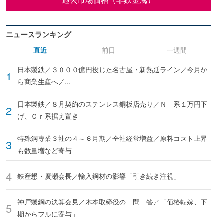
ニュースランキング
直近
前日
一週間
日本製鉄／３０００億円投じた名古屋・新熱延ライン／今月か
ら商業生産へ／...
日本製鉄／８月契約のステンレス鋼板店売り／Ｎｉ系１万円下
げ、Ｃｒ系据え置き
特殊鋼専業３社の４～６月期／全社経常増益／原料コスト上昇
も数量増など寄与
鉄産懇・廣瀬会長／輸入鋼材の影響「引き続き注視」
神戸製鋼の決算会見／木本取締役の一問一答／「価格転嫁、下
期からフルに寄与」