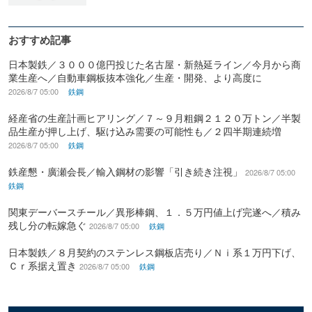
おすすめ記事
日本製鉄／３０００億円投じた名古屋・新熱延ライン／今月から商
業生産へ／自動車鋼板抜本強化／生産・開発、より高度に
2026/8/7 05:00
鉄鋼
経産省の生産計画ヒアリング／７～９月粗鋼２１２０万トン／半製
品生産が押し上げ、駆け込み需要の可能性も／２四半期連続増
2026/8/7 05:00
鉄鋼
鉄産懇・廣瀬会長／輸入鋼材の影響「引き続き注視」
2026/8/7 05:00
鉄鋼
関東デーバースチール／異形棒鋼、１．５万円値上げ完遂へ／積み
残し分の転嫁急ぐ
2026/8/7 05:00
鉄鋼
日本製鉄／８月契約のステンレス鋼板店売り／Ｎｉ系１万円下げ、
Ｃｒ系据え置き
2026/8/7 05:00
鉄鋼