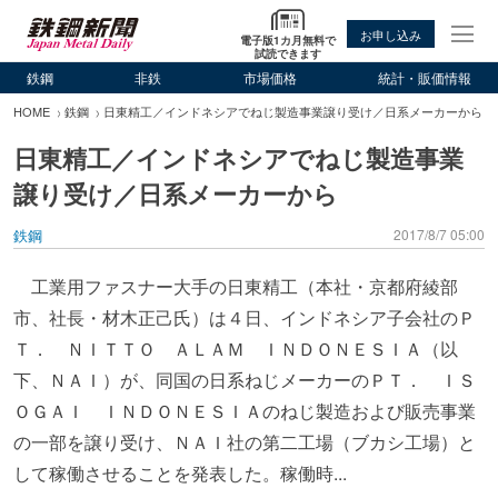
お申し込み
電子版1カ月無料で
試読できます
鉄鋼
非鉄
市場価格
統計・販価情報
HOME
鉄鋼
日東精工／インドネシアでねじ製造事業譲り受け／日系メーカーから
日東精工／インドネシアでねじ製造事業
譲り受け／日系メーカーから
鉄鋼
2017/8/7 05:00
工業用ファスナー大手の日東精工（本社・京都府綾部
市、社長・材木正己氏）は４日、インドネシア子会社のＰ
Ｔ． ＮＩＴＴＯ ＡＬＡＭ ＩＮＤＯＮＥＳＩＡ（以
下、ＮＡＩ）が、同国の日系ねじメーカーのＰＴ． ＩＳ
ＯＧＡＩ ＩＮＤＯＮＥＳＩＡのねじ製造および販売事業
の一部を譲り受け、ＮＡＩ社の第二工場（ブカシ工場）と
して稼働させることを発表した。稼働時...