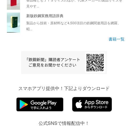
見やす...
新版鉄鋼実務用語辞典
製品から技術・原材料など4,500項目の鉄鋼関連用語を網羅、
昭...
書籍一覧
スマホアプリ提供中！下記よりダウンロード
公式SNSで情報配信中！