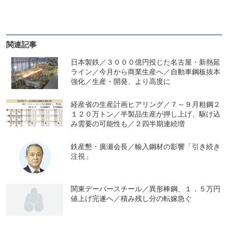
関連記事
日本製鉄／３０００億円投じた名古屋・新熱延
ライン／今月から商業生産へ／自動車鋼板抜本
強化／生産・開発、より高度に
経産省の生産計画ヒアリング／７～９月粗鋼２
１２０万トン／半製品生産が押し上げ、駆け込
み需要の可能性も／２四半期連続増
鉄産懇・廣瀬会長／輸入鋼材の影響「引き続き
注視」
関東デーバースチール／異形棒鋼、１．５万円
値上げ完遂へ／積み残し分の転嫁急ぐ