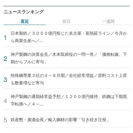
ニュースランキング
直近
前日
一週間
日本製鉄／３０００億円投じた名古屋・新熱延ライン／今月か
ら商業生産へ／...
神戸製鋼の決算会見／木本取締役の一問一答／「価格転嫁、下
期からフルに寄与」
特殊鋼専業３社の４～６月期／全社経常増益／原料コスト上昇
も数量増など寄与
神戸製鋼の通期経常益予想／１２００億円維持、鉄鋼は下期黒
字転換へ／４～...
鉄産懇・廣瀬会長／輸入鋼材の影響「引き続き注視」