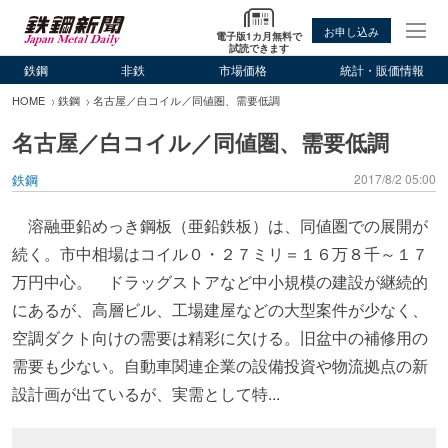
お申し込み
電子版1カ月無料で
試読できます
鉄鋼
非鉄
市場価格
統計・販価情報
HOME
鉄鋼
名古屋／白コイル／同値圏、需要低調
名古屋／白コイル／同値圏、需要低調
鉄鋼
2017/8/2 05:00
溶融亜鉛めっき鋼板（亜鉛鉄板）は、同値圏での展開が
続く。市中相場はコイル０・２７ミリ＝１６万８千～１７
万円中心。 ドラッグストアなど中小規模の建設が継続的
にあるが、高層ビル、工場建屋などの大型案件が少なく、
空調ダクト向けの需要は精彩に欠ける。旧盆中の補修用の
需要も少ない。自動車関連企業の設備投資や物流拠点の新
設計画が出ているが、実需として特...