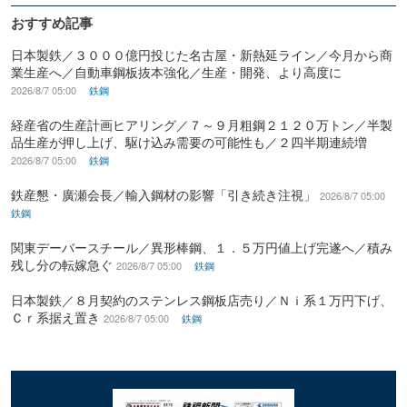
おすすめ記事
日本製鉄／３０００億円投じた名古屋・新熱延ライン／今月から商
業生産へ／自動車鋼板抜本強化／生産・開発、より高度に
2026/8/7 05:00
鉄鋼
経産省の生産計画ヒアリング／７～９月粗鋼２１２０万トン／半製
品生産が押し上げ、駆け込み需要の可能性も／２四半期連続増
2026/8/7 05:00
鉄鋼
鉄産懇・廣瀬会長／輸入鋼材の影響「引き続き注視」
2026/8/7 05:00
鉄鋼
関東デーバースチール／異形棒鋼、１．５万円値上げ完遂へ／積み
残し分の転嫁急ぐ
2026/8/7 05:00
鉄鋼
日本製鉄／８月契約のステンレス鋼板店売り／Ｎｉ系１万円下げ、
Ｃｒ系据え置き
2026/8/7 05:00
鉄鋼