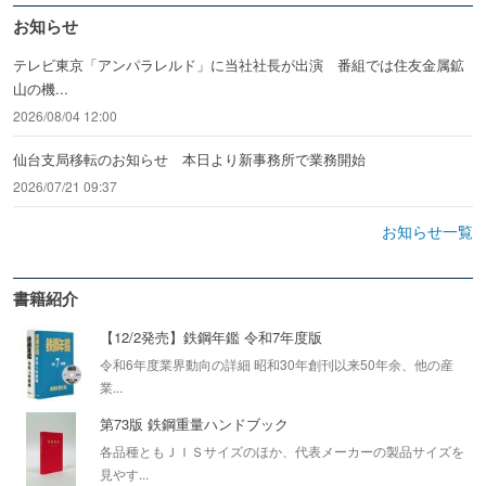
お知らせ
テレビ東京「アンパラレルド」に当社社長が出演 番組では住友金属鉱
山の機...
2026/08/04 12:00
仙台支局移転のお知らせ 本日より新事務所で業務開始
2026/07/21 09:37
お知らせ一覧
書籍紹介
【12/2発売】鉄鋼年鑑 令和7年度版
令和6年度業界動向の詳細 昭和30年創刊以来50年余、他の産
業...
第73版 鉄鋼重量ハンドブック
各品種ともＪＩＳサイズのほか、代表メーカーの製品サイズを
見やす...