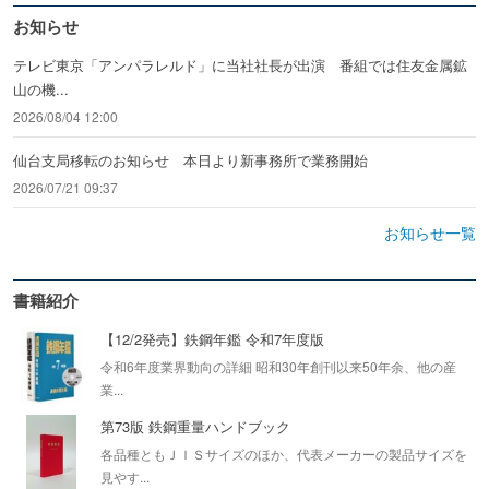
お知らせ
テレビ東京「アンパラレルド」に当社社長が出演 番組では住友金属鉱
山の機...
2026/08/04 12:00
仙台支局移転のお知らせ 本日より新事務所で業務開始
2026/07/21 09:37
お知らせ一覧
書籍紹介
【12/2発売】鉄鋼年鑑 令和7年度版
令和6年度業界動向の詳細 昭和30年創刊以来50年余、他の産
業...
第73版 鉄鋼重量ハンドブック
各品種ともＪＩＳサイズのほか、代表メーカーの製品サイズを
見やす...