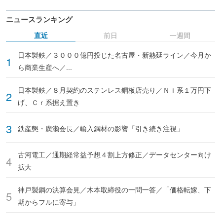
ニュースランキング
直近
前日
一週間
日本製鉄／３０００億円投じた名古屋・新熱延ライン／今月か
ら商業生産へ／...
日本製鉄／８月契約のステンレス鋼板店売り／Ｎｉ系１万円下
げ、Ｃｒ系据え置き
鉄産懇・廣瀬会長／輸入鋼材の影響「引き続き注視」
古河電工／通期経常益予想４割上方修正／データセンター向け
拡大
神戸製鋼の決算会見／木本取締役の一問一答／「価格転嫁、下
期からフルに寄与」