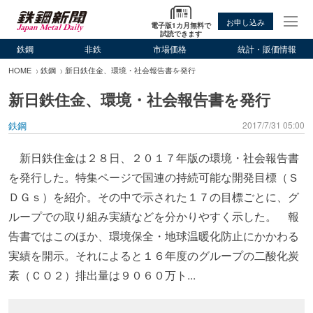
お申し込み
電子版1カ月無料で
試読できます
鉄鋼
非鉄
市場価格
統計・販価情報
HOME
鉄鋼
新日鉄住金、環境・社会報告書を発行
新日鉄住金、環境・社会報告書を発行
鉄鋼
2017/7/31 05:00
新日鉄住金は２８日、２０１７年版の環境・社会報告書
を発行した。特集ページで国連の持続可能な開発目標（Ｓ
ＤＧｓ）を紹介。その中で示された１７の目標ごとに、グ
ループでの取り組み実績などを分かりやすく示した。 報
告書ではこのほか、環境保全・地球温暖化防止にかかわる
実績を開示。それによると１６年度のグループの二酸化炭
素（ＣＯ２）排出量は９０６０万ト...