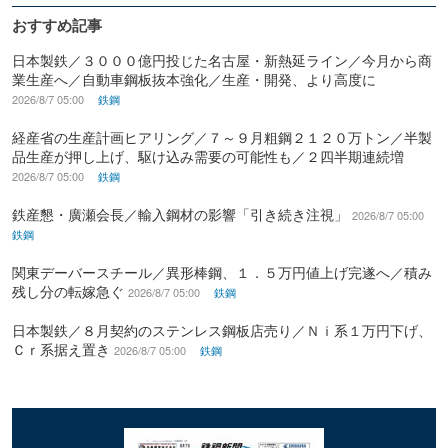
おすすめ記事
日本製鉄／３０００億円投じた名古屋・新熱延ライン／今月から商
業生産へ／自動車鋼板抜本強化／生産・開発、より高度に
2026/8/7 05:00
鉄鋼
経産省の生産計画ヒアリング／７～９月粗鋼２１２０万トン／半製
品生産が押し上げ、駆け込み需要の可能性も／２四半期連続増
2026/8/7 05:00
鉄鋼
鉄産懇・廣瀬会長／輸入鋼材の影響「引き続き注視」
2026/8/7 05:00
鉄鋼
関東デーバースチール／異形棒鋼、１．５万円値上げ完遂へ／積み
残し分の転嫁急ぐ
2026/8/7 05:00
鉄鋼
日本製鉄／８月契約のステンレス鋼板店売り／Ｎｉ系１万円下げ、
Ｃｒ系据え置き
2026/8/7 05:00
鉄鋼