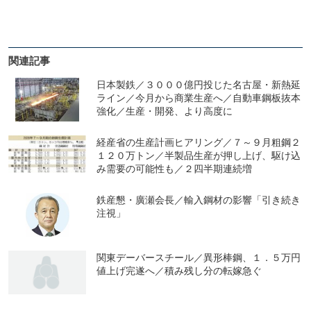
関連記事
日本製鉄／３０００億円投じた名古屋・新熱延
ライン／今月から商業生産へ／自動車鋼板抜本
強化／生産・開発、より高度に
経産省の生産計画ヒアリング／７～９月粗鋼２
１２０万トン／半製品生産が押し上げ、駆け込
み需要の可能性も／２四半期連続増
鉄産懇・廣瀬会長／輸入鋼材の影響「引き続き
注視」
関東デーバースチール／異形棒鋼、１．５万円
値上げ完遂へ／積み残し分の転嫁急ぐ