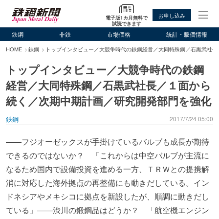
お申し込み
電子版1カ月無料で
試読できます
鉄鋼
非鉄
市場価格
統計・販価情報
HOME
鉄鋼
トップインタビュー／大競争時代の鉄鋼経営／大同特殊鋼／石黒武社長
トップインタビュー／大競争時代の鉄鋼
経営／大同特殊鋼／石黒武社長／１面から
続く／次期中期計画／研究開発部門を強化
鉄鋼
2017/7/24 05:00
――フジオーゼックスが手掛けているバルブも成長が期待
できるのではないか？ 「これからは中空バルブが主流に
なるため国内で設備投資を進める一方、ＴＲＷとの提携解
消に対応した海外拠点の再整備にも動きだしている。イン
ドネシアやメキシコに拠点を新設したが、順調に動きだし
ている」――渋川の鍛鋼品はどうか？ 「航空機エンジン