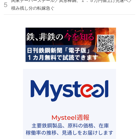
関東デーバースチール／異形棒鋼、１．５万円値上げ完遂へ／
積み残し分の転嫁急ぐ