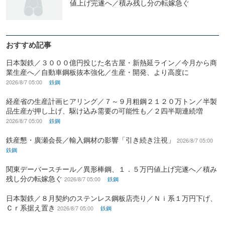
値上げ完遂へ／積み残し分の転嫁急ぐ
おすすめ記事
日本製鉄／３０００億円投じた名古屋・新熱延ライン／今月から商
業生産へ／自動車鋼板抜本強化／生産・開発、より高度に
2026/8/7 05:00
鉄鋼
経産省の生産計画ヒアリング／７～９月粗鋼２１２０万トン／半製
品生産が押し上げ、駆け込み需要の可能性も／２四半期連続増
2026/8/7 05:00
鉄鋼
鉄産懇・廣瀬会長／輸入鋼材の影響「引き続き注視」
2026/8/7 05:00
鉄鋼
関東デーバースチール／異形棒鋼、１．５万円値上げ完遂へ／積み
残し分の転嫁急ぐ
2026/8/7 05:00
鉄鋼
日本製鉄／８月契約のステンレス鋼板店売り／Ｎｉ系１万円下げ、
Ｃｒ系据え置き
2026/8/7 05:00
鉄鋼