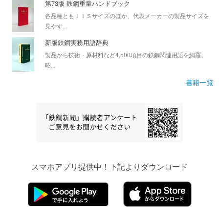
第73版 鉄鋼重量ハンドブック
各品種ともＪＩＳサイズのほか、代表メーカーの製品サイズを
見やす...
新版鉄鋼実務用語辞典
製品から技術・原材料など4,500項目の鉄鋼関連用語を網羅、
昭...
書籍一覧
スマホアプリ提供中！下記よりダウンロード