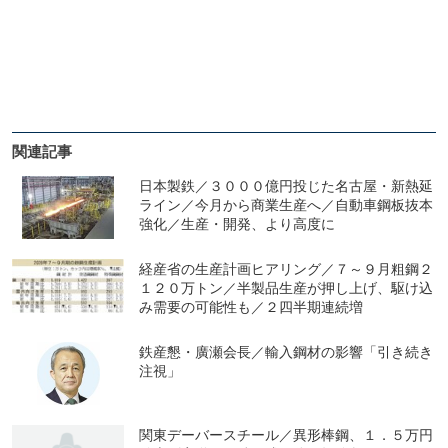
関連記事
日本製鉄／３０００億円投じた名古屋・新熱延
ライン／今月から商業生産へ／自動車鋼板抜本
強化／生産・開発、より高度に
経産省の生産計画ヒアリング／７～９月粗鋼２
１２０万トン／半製品生産が押し上げ、駆け込
み需要の可能性も／２四半期連続増
鉄産懇・廣瀬会長／輸入鋼材の影響「引き続き
注視」
関東デーバースチール／異形棒鋼、１．５万円