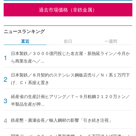
過去市場価格（非鉄金属）
ニュースランキング
直近
前日
一週間
日本製鉄／３０００億円投じた名古屋・新熱延ライン／今月か
ら商業生産へ／...
日本製鉄／８月契約のステンレス鋼板店売り／Ｎｉ系１万円下
げ、Ｃｒ系据え置き
経産省の生産計画ヒアリング／７～９月粗鋼２１２０万トン／
半製品生産が押...
鉄産懇・廣瀬会長／輸入鋼材の影響「引き続き注視」